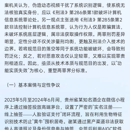
案机关认为，伪造动态视频干扰了系统识别逻辑，使系统无
法核验真实身份，应以《刑法》第286条第1款破坏计算机
信息系统罪论处。另一观点主张适用《刑法》第285条第2
款非法控制计算机信息系统罪，认为行为人仅是欺骗算法，
未破坏系统底层逻辑，属非法获取操作权限。两罪刑罚差异
明显，定性分歧不仅关涉量刑均衡，更触及刑法介入技术的
边界。若将规范目的落空等同于系统功能被破坏，会导致刑
罚泛化；反之，若对恶意攻击仅认定轻罪，又难以实现罪责
刑相适应。因此，亟须从技术本质与规范目的出发，以“功
能实质失效”为核心，重塑两罪界分标准。
（一）基本案情与定性争议
2023年5月至2024年6月间，贵州省某知名酒企在微信小程
序上通过抽签投放高端茅台，设置了严密的“实名注册——
线上抽签——人脸验证支付”闭环流程，旨在利用生物特征
识别技术防止“黄牛”囤积居奇。谢某通过黑产渠道非法获取
他人高清照片及身份信息参与抽签，中签后利用AIGC软件