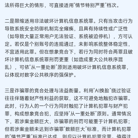
法所得巨大的情形，可直接适用“情节特别严重”档次。
二是限缩适用非法破坏计算机信息系统罪。只有当攻击行为
导致系统安全防御机制完全瘫痪，且具有持续性或广泛性
（如导致大量正常用户无法验证、系统被迫停机），方可认
定。若仅是个别账号的违规通过，未影响系统整体稳定性，
不宜适用此罪。但在想象竞合下，若行为同时符合两罪且破
坏计算机信息系统罪刑罚更重（如造成重大公共秩序混
乱），可依“从一重处断”原则适用破坏计算机信息系统罪，
以体现对数字公共秩序的强保护。
三是诈骗罪的竞合处理与法益衡量。利用“AI换脸”绕过验证
往往伴随着财产性利益的获取，这不可避免地触犯诈骗罪。
此时，行为人的一个行为同时触犯了计算机犯罪与财产犯
罪，构成想象竞合犯，应坚持“从一重处断”原则。通常情况
下，若涉案金额巨大，诈骗罪的刑罚可能重于计算机犯罪；
但若涉案金额未达到诈骗罪“数额巨大”标准，而计算机犯罪
的“情节严重”标准已达成，则应以计算机犯罪定罪。值得注