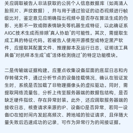
关应调取被告人非法获取的公民个人信息数据库（如高清人
脸照片、声纹数据），并与用于通过验证的动态视频进行帧
级比对，鉴定意见应明确指出视频中是否存在算法生成的伪
影、光影不一致或微表情缺失等机器生成特征，以此确证系
AIGC技术生成而排除“真人协助”的可能性。其次，需提取生
成工具的特征代码。若被告人使用开源模型或特定黑产软
件，应提取其配置文件、推理脚本及运行日志，证明该工具
具备“对抗样本生成”或“活体检测绕过”的特定功能模块。
二是传输端证据构建。应重点收集设备层面的底层日志和内
存转储文件，通过分析节点的设备挂载情况，确认在验证发
生时，系统是否加载了非物理摄像头的虚拟驱动。同时，需
提取网络流量包，分析上传至服务器端的数据包结构，是否
缺乏硬件指纹、存在异常封装。此外，还应调取服务器端的
接收日志，核查请求来源的IP、设备ID是否异常，若同一设
备ID在短时间内发起高频次、跨地域的验证请求，且伴随大
量失败后迅速成功的记录，可作为异常行为的间接证据。