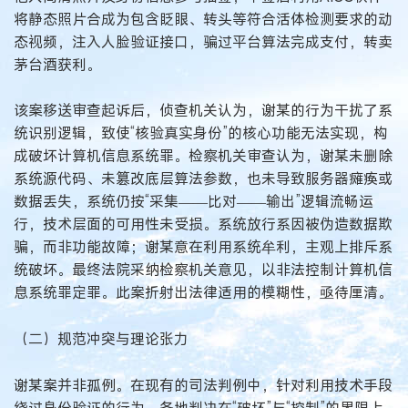
将静态照片合成为包含眨眼、转头等符合活体检测要求的动
态视频，注入人脸验证接口，骗过平台算法完成支付，转卖
茅台酒获利。
该案移送审查起诉后，侦查机关认为，谢某的行为干扰了系
统识别逻辑，致使“核验真实身份”的核心功能无法实现，构
成破坏计算机信息系统罪。检察机关审查认为，谢某未删除
系统源代码、未篡改底层算法参数，也未导致服务器瘫痪或
数据丢失，系统仍按“采集——比对——输出”逻辑流畅运
行，技术层面的可用性未受损。系统放行系因被伪造数据欺
骗，而非功能故障；谢某意在利用系统牟利，主观上排斥系
统破坏。最终法院采纳检察机关意见，以非法控制计算机信
息系统罪定罪。此案折射出法律适用的模糊性，亟待厘清。
（二）规范冲突与理论张力
谢某案并非孤例。在现有的司法判例中，针对利用技术手段
绕过身份验证的行为，各地判决在“破坏”与“控制”的界限上