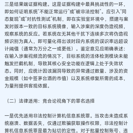
三是结果端证据构建。这是证据构建中最具挑战性的一环，
即如何证明系统“不能正常运行”或“被非法控制”。应引入“同
态复现”或“对抗性测试”机制，即在实验室环境中，搭建与案
发时版本一致的目标系统镜像，输入涉案的深度伪造视频，
观察系统的反应。若系统在无其他干扰下连续多次将伪造视
频识别为真人，即可量化得出该时段内系统的误识率远超设
计阈值（通常为万分之一或更低）。鉴定意见应明确表述：
在输入涉案视频流的情况下，目标系统的活体检测模块未能
触发拦截机制，导致其核心安全功能在逻辑上处于失效状
态。同时，应统计因该漏洞导致的异常通过数量、涉及的资
金规模（如中签茅台酒的市值）以及系统修复所需的成本，
为量刑提供客观依据。
（二）法律适用：竞合论视角下的罪名选择
一是优先适用非法控制计算机信息系统罪。当攻击未造成系
统崩溃、数据丢失，仅通过欺骗获取操作权限，非法控制计
算机信息系统罪是最为贴切的定性。对于批量控制账号、违