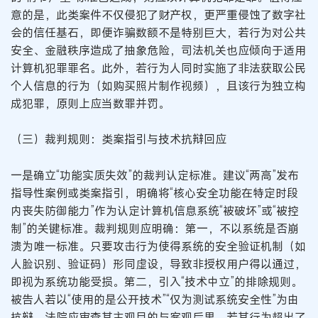
意的是，此类案件不仅侵犯了财产权，更严重侵蚀了数字社
会的信任基石，即便诈骗数额不是特别巨大，若行为对公共
安全、金融秩序造成了抽象危险，司法机关也应倾向于适用
计算机犯罪罪名。此外，若行为人同时实施了非法获取公民
个人信息的行为（如购买照片制作视频），且该行为独立构
成犯罪，原则上应当数罪并罚。
（三）裁判规则：类案指引与技术抗辩回应
一是确立“功能实质失效”的裁判认定标准。建议“两高”发布
指导性案例或类案指引，明确将“核心安全功能在特定时段
内丧失防御能力”作为认定计算机信息系统“被破坏”或“被控
制”的关键标准。裁判规则应明确：第一，不以系统是否崩
溃为唯一标准。只要攻击行为使得系统的安全验证机制（如
人脸识别、验证码）形同虚设，导致非授权用户得以通过，
即视为系统功能受损。第二，引入“技术中立”的排除规则。
被告人若以“使用的是公开技术”“仅为测试系统安全性”为由
抗辩，法院应审查其主观目的与客观后果。若其行为超出了