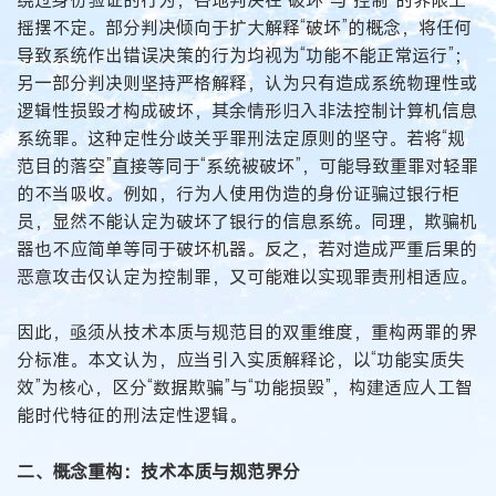
摇摆不定。部分判决倾向于扩大解释“破坏”的概念，将任何
导致系统作出错误决策的行为均视为“功能不能正常运行”；
另一部分判决则坚持严格解释，认为只有造成系统物理性或
逻辑性损毁才构成破坏，其余情形归入非法控制计算机信息
系统罪。这种定性分歧关乎罪刑法定原则的坚守。若将“规
范目的落空”直接等同于“系统被破坏”，可能导致重罪对轻罪
的不当吸收。例如，行为人使用伪造的身份证骗过银行柜
员，显然不能认定为破坏了银行的信息系统。同理，欺骗机
器也不应简单等同于破坏机器。反之，若对造成严重后果的
恶意攻击仅认定为控制罪，又可能难以实现罪责刑相适应。
因此，亟须从技术本质与规范目的双重维度，重构两罪的界
分标准。本文认为，应当引入实质解释论，以“功能实质失
效”为核心，区分“数据欺骗”与“功能损毁”，构建适应人工智
能时代特征的刑法定性逻辑。
二、概念重构：技术本质与规范界分