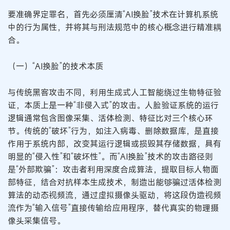
要准确界定罪名，首先必须厘清“AI换脸”技术在计算机系统
中的行为属性，并将其与刑法规范中的核心概念进行精准耦
合。
（一）“AI换脸”的技术本质
与传统黑客攻击不同，利用生成式人工智能绕过生物特征验
证，本质上是一种“非侵入式”的攻击。人脸验证系统的运行
逻辑通常包含图像采集、活体检测、特征比对三个核心环
节。传统的“破坏”行为，如注入病毒、删除数据库，是直接
作用于系统内部，改变其运行逻辑或损毁其存储数据，具有
明显的“侵入性”和“破坏性”。而“AI换脸”技术的攻击路径则
是“外部欺骗”：攻击者利用深度合成算法，提取目标人物面
部特征，结合对抗样本生成技术，制造出能够骗过活体检测
算法的动态视频流，通过虚拟摄像头驱动，将这段伪造视频
流作为“输入信号”直接传输给应用程序，替代真实的物理摄
像头采集信号。