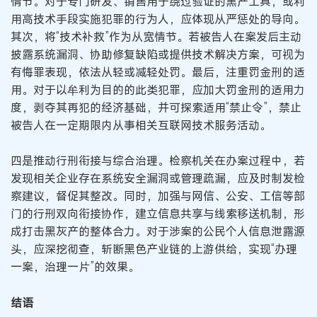
情节。对于专门研发、销售用于绕过验证的黑产工具，或利
用高技术手段实施犯罪的行为人，应体现从严惩处的导向。
其次，将“技术补救”作为从宽情节。若被告人在案发后主动
披露系统漏洞、协助修复缺陷或提供技术解决方案，可视为
有悔罪表现，依法从轻或减轻处罚。最后，注重罚金刑的适
用。对于以牟利为目的的此类犯罪，应加大罚金刑的适用力
度，剥夺其再犯的经济基础，并可探索适用“禁止令”，禁止
被告人在一定期限内从事相关互联网技术服务活动。
四是推动行刑衔接与综合治理。检察机关在办案过程中，若
发现相关企业存在系统安全漏洞或管理疏漏，应及时制发检
察建议，督促其整改。同时，加强与网信、公安、工信等部
门的行刑双向衔接协作，建立信息共享与线索移送机制，形
成打击黑灰产的整体合力。对于涉案的公民个人信息泄露源
头，应深挖彻查，斩断黑色产业链的上游供给，实现“办理
一案，治理一片”的效果。
结语