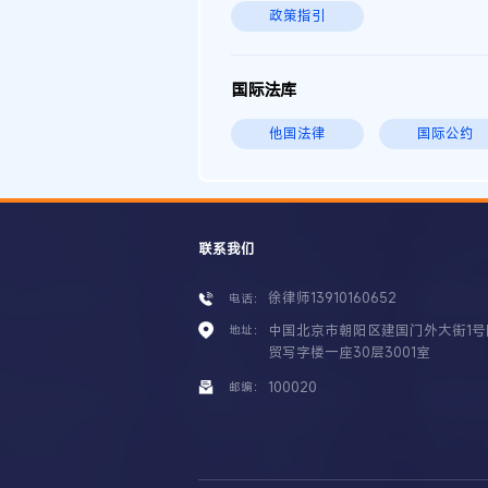
政策指引
国际法库
他国法律
国际公约
联系我们
徐律师13910160652
电话：
中国北京市朝阳区建国门外大街1号
地址：
贸写字楼一座30层3001室
100020
邮编：