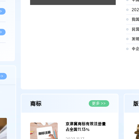
20
>
>
中
>
>
>>
>
2026.03.09
2026.02.10
商标
版
更多 >>
著名知识产权律师徐新明接受《中国经营
徐新明律师经典案
报》采访：技术革新下知识产权保护面临新
技有限公司技术合
挑战与应对策略
>
京津冀商标有效注册量
占全国11.13%
>