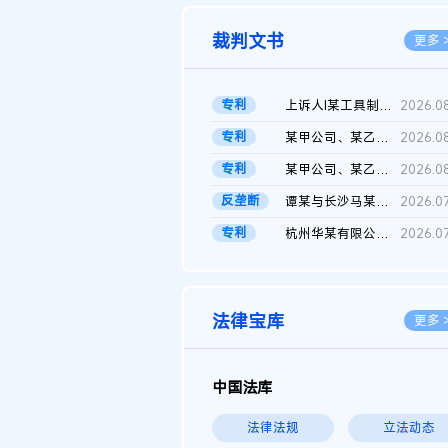
裁判文书
更多 
专利
上诉人I某工具制品有限公司与被上诉人程某及一审被告中华人民共和...
2026.0
专利
某甲公司、某乙公司、某丙公司申请诉前行为保全复议裁定书
2026.0
专利
某甲公司、某乙公司、官某与某丙公司专利申请权权属纠纷 二审判决...
2026.0
反垄断
谭某与长沙马某堆农产品股份有限公司滥用市场支配地位纠纷二审裁...
2026.0
专利
杭州华某有限公司与菲某有限公司侵害发明专利权纠纷
2026.0
法律宝库
更多 
中国法库
法律法规
立法动态