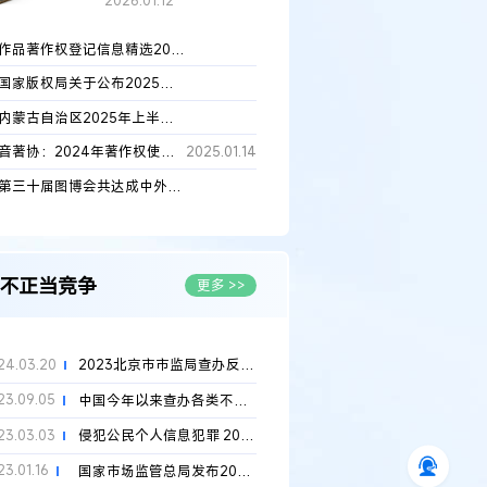
2026.01.12
作品著作权登记信息精选2026年第6期
2026.03.25
国家版权局关于公布2025年全国著作权登记情况的通知
2026.03.18
内蒙古自治区2025年上半年著作权登记情况
2025.07.30
音著协：2024年著作权使用费收入4.77亿元人民币
2025.01.14
第三十届图博会共达成中外版权贸易协议2100项
2024.06.25
不正当竞争
更多 >>
24.03.20
2023北京市市监局查办反不正当竞争类案件711件，罚没款3095.55万...
23.09.05
中国今年以来查办各类不正当竞争案件罚没款总额逾3亿元
23.03.03
侵犯公民个人信息犯罪 2022年检察机关起诉9300余人
23.01.16
国家市场监管总局发布2022年反垄断执法数据