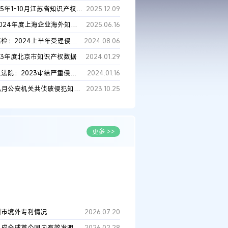
2025年1-10月江苏省知识产权数据统计
2025.12.09
《2024年度上海企业海外知识产权纠纷调查报告》原文
2025.06.16
最高检：2024上半年受理侵犯知产犯罪案件1.6万人，同比上升21.5%
2024.08.06
23年度北京市知识产权数据
2024.01.29
广东法院：2023审结严重侵犯知产犯罪案件103件，同比下降68.8%
2024.01.16
前九月公安机关共侦破侵犯知识产权等犯罪案件2.8万起
2023.10.25
更多 >>
圳市境外专利情况
2026.07.20
国知局发布《数字经济核心产业专利统计分析报告（2025）》
中国成全球首个国内有效发明专利超500万件国家，达532万件
2026.02.28