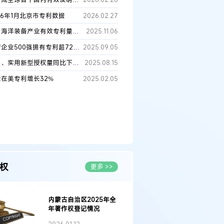
26年1月北京市专利数据
2026.02.27
我国海洋装备产业有效专利量全球占比超五成
2025.11.06
民营企业500强拥有专利超72万件
2025.09.05
发明、实用新型授权量同比下降约46.3万件！2025年1-7月发明专利授权量同比下降26.59%，实用新型下降24.69%
2025.08.15
企在美专利增长32%
2025.02.05
《中国专利密集型产业统计监测报告（2024）》全文发布！
权
更多 >>
例：刘某与西安某生物科
作开发合同纠纷案
内蒙古自治区2025年全
年著作权登记情况