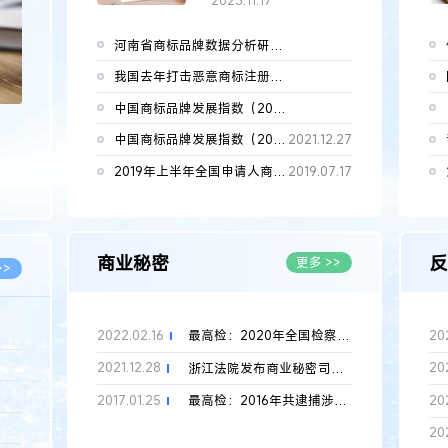
2023.11.17
河南省商标品牌数据分析研究——以食品业为例
2026.02.12
我国去年打击恶意商标注册37.2万件
2023.06.20
中国商标品牌发展指数（2022）发布
2022.12.28
中国商标品牌发展指数（2021）发布
2021.12.27
2019年上半年全国申请人商标申请量排行榜（前100名）
2019.07.17
商业秘密
反
更多 >>
>>
2022.02.16
20
最高检：2020年全国检察机关共批捕涉知识产权犯罪3918件
8.07
2021.12.28
20
浙江法院发布商业秘密司法保护八大典型案例
5.14
2017.01.25
20
最高检：2016年共逮捕涉知识产权犯罪2251件、3797人
5.08
20