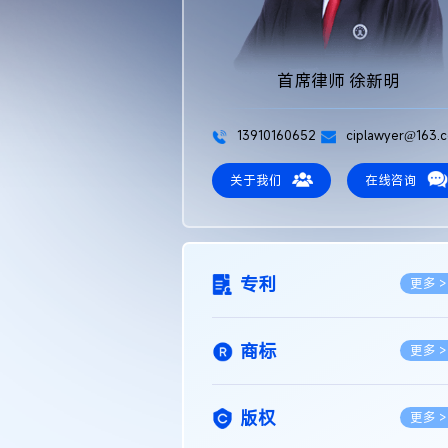
首席律师 徐新明
13910160652
ciplawyer@163.
关于我们
在线咨询
专利
更多 >
商标
更多 >
版权
更多 >