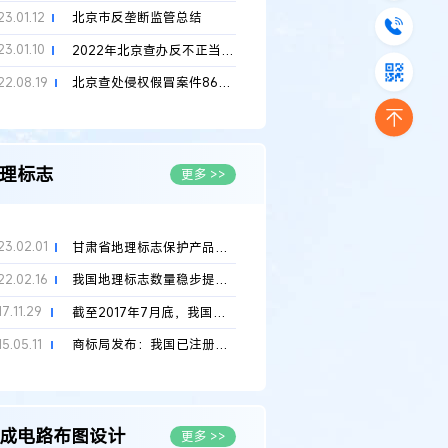
23.01.12
北京市反垄断监管总结
23.01.10
2022年北京查办反不正当竞争案241件
22.08.19
北京查处侵权假冒案件8624件
理标志
更多 >>
23.02.01
甘肃省地理标志保护产品达67个
22.02.16
我国地理标志数量稳步提升 累计注册地理标志商标5682件
7.11.29
截至2017年7月底，我国地理标志商标注册量达3712件，助力区域农业...
5.05.11
商标局发布：我国已注册和初步审定地理标志分类数据及图表
成电路布图设计
更多 >>