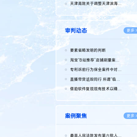
2026.0
天津高院关于调整天津滨海高新技术产业开发区华苑科技园一审普通...
2026.0
审判动态
更多 
要素省略发明的判断
2026.0
淘宝“B站推荐”店铺刷量案维持原判，两被告连带赔偿150万元
2026.0
专利诉前行为保全案件中对仿制药申请人曾作出三类声明的考量及违...
2026.0
直播带货诋毁同行 所谓“临场发挥”不免责
2026.0
借助软件复现现有技术以确认相关参数特征是否被公开
2026.0
案例聚焦
更多 
最高人民法院发布第六批人民法院种业知识产权司法保护典型案例 含...