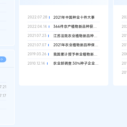
3.26
8.06
2022.07.28
20
2021年中国种业十件大事
8.04
2022.04.14
20
366件京产植物新品种获得国家授权 占比全国超10%
8.04
2021.07.23
20
江苏法院农业植物新品种保护十大典型案例
8.03
2021.07.07
20
2021年农业植物新品种保护十大典型案例
2019.03.26
20
我国累计授予林业植物新品种权1763件
>>
2010.12.14
201
农业部调查:30%种子企业存在侵权违法行为
20
7.28
7.21
7.17
7.02
6.22