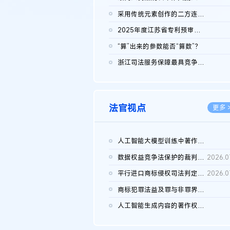
2026.0
采用传统元素创作的二方连续装饰图案作品的独创性及侵权对比认定
2026.0
2025年度江苏省专利预审典型案例
2026.0
“算”出来的参数能否“算数”？
2026.0
浙江司法服务保障最具竞争力营商环境建设典型案例（第二批）含侵...
2026.0
法官视点
更多 
人工智能大模型训练中著作权的合理使用
2026.0
数据权益竞争法保护的裁判路径构建
2026.0
平行进口商标侵权司法判定规则的困境与纾解
2026.0
商标犯罪法益及罪与非罪界限研究
2026.0
人工智能生成内容的著作权司法认定：演进逻辑、现实困境与规则建...
2026.0