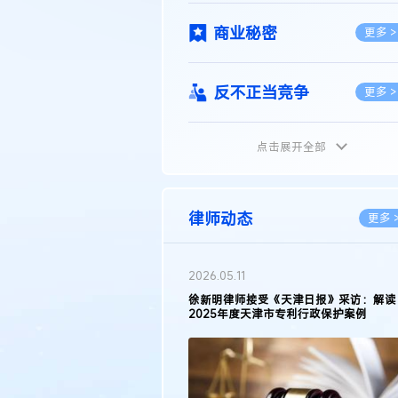
商业秘密
更多 >
反不正当竞争
更多 >
点击展开全部
植物新品种
更多 >
地理标志
更多 >
律师动态
更多 
集成电路布图设计
更多 >
2026.05.11
徐新明律师接受《天津日报》采访：解读
2025年度天津市专利行政保护案例
技术合同
更多 >
传统文化
更多 >