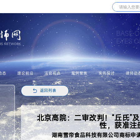
BASE O
EYES 
动态
理论前沿
法官视点
案例聚焦
实务探讨
律师动
返回列表
北京高院：二审改判！“丘氏”
性，获准注
湖南雪帝食品科技有限公司商标申