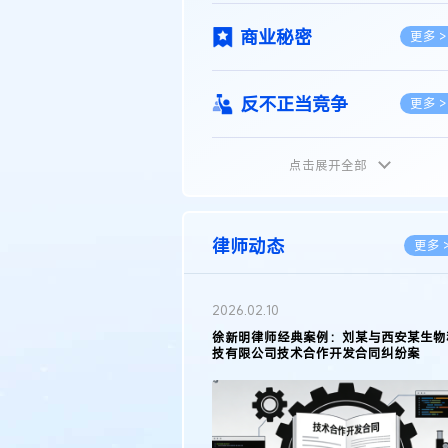
商业秘密
更多 >
反不正当竞争
更多 >
点击展开全部
植物新品种
更多 >
地理标志
更多 >
律师动态
更多 
集成电路布图设计
更多 >
2026.05.11
徐新明律师接受《天津日报》采访：解读
2025年度天津市专利行政保护案例
技术合同
更多 >
传统文化
更多 >