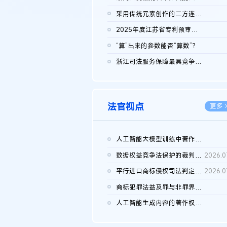
2026.0
采用传统元素创作的二方连续装饰图案作品的独创性及侵权对比认定
2026.0
2025年度江苏省专利预审典型案例
2026.0
“算”出来的参数能否“算数”？
2026.0
浙江司法服务保障最具竞争力营商环境建设典型案例（第二批）含侵...
2026.0
法官视点
更多 
人工智能大模型训练中著作权的合理使用
2026.0
数据权益竞争法保护的裁判路径构建
2026.0
平行进口商标侵权司法判定规则的困境与纾解
2026.0
商标犯罪法益及罪与非罪界限研究
2026.0
人工智能生成内容的著作权司法认定：演进逻辑、现实困境与规则建...
2026.0