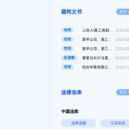
裁判文书
更多 
专利
上诉人I某工具制品有限公司与被上诉人程某及一审被告中华人民共和...
2026.0
专利
某甲公司、某乙公司、某丙公司申请诉前行为保全复议裁定书
2026.0
专利
某甲公司、某乙公司、官某与某丙公司专利申请权权属纠纷 二审判决...
2026.0
反垄断
谭某与长沙马某堆农产品股份有限公司滥用市场支配地位纠纷二审裁...
2026.0
专利
杭州华某有限公司与菲某有限公司侵害发明专利权纠纷
2026.0
法律宝库
更多 
中国法库
法律法规
立法动态