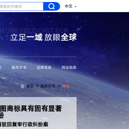
中文
N ONE FIELD CAST OUR
立足
一域
放眼
全球
ON THE WHOLE WORLD
态
裁判文书
法律宝库
网站地图
>
>
首页
裁判文书
商标
及图商标具有固有显著
册
请驳回复审行政纠纷案