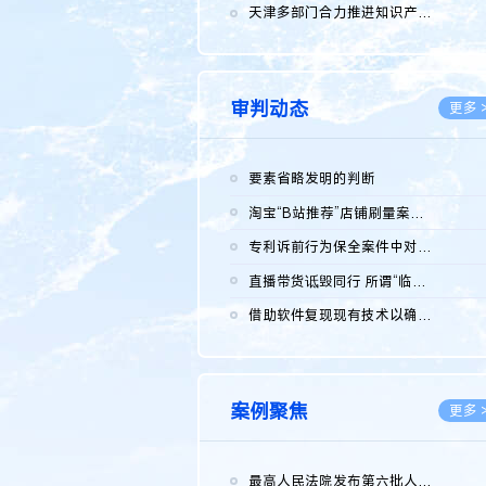
2026.0
天津多部门合力推进知识产权保护工作
2026.0
审判动态
更多 
要素省略发明的判断
2026.0
淘宝“B站推荐”店铺刷量案维持原判，两被告连带赔偿150万元
2026.0
专利诉前行为保全案件中对仿制药申请人曾作出三类声明的考量及违...
2026.0
直播带货诋毁同行 所谓“临场发挥”不免责
2026.0
借助软件复现现有技术以确认相关参数特征是否被公开
2026.0
案例聚焦
更多 
最高人民法院发布第六批人民法院种业知识产权司法保护典型案例 含...