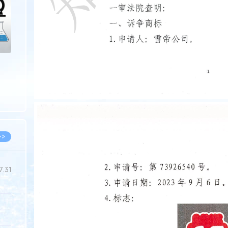
>>
7.31
5.14
5.08