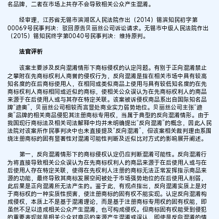
名品牌，二者在市场上共存不会导致相关公众产生混淆。
经审理，江苏省无锡市滨湖区人民法院作出（2014）锡滨知民初字第
00069号民事判决：驳回原告贝丽丝公司诉讼请求。无锡市中级人民法院作出
（2015）锡知民终字第0040号民事判决：维持原判。
法官评析
该案主要涉及反向混淆情形下商标侵权的认定问题。有别于正向混淆禁止
之攀附在先商标权利人商誉的侵权行为，反向混淆是指在相关市场中具有较高
知名度的在后商标使用人，在相同或类似商品上使用与具有较低知名度的在先
商标权利人商标相同或近似的商标，使相关公众误认为在先商标权利人的商品
来源于在后使用人或与其存在特定关联。该案被诉侵权商品系出自国际知名品
牌“迪奥”，贝丽丝公司相较而言显处商业实力弱势地位。贝丽丝公司主张“迪
奥”品牌的相关商品侵犯其注册商标专用权，当属于典型的反向混淆情形。由于
我国现行商标法及相关司法解释中均并未明确提出“反向混淆”的概念，因此人民
法院对该案所作民事判决中也未直接提及“反向混淆”，但该案相关裁判理由系围
绕注册商标的固有显著性对混淆可能性判断及近似比对方式的影响展开阐述。
第一，反向混淆情形下的商标侵权认定仍应判断混淆可能性。反向混淆行
为将直接导致相关公众误认为在先商标权利人的商品来源于在后使用人或与在
后使用人存在特定关联，使得在先权利人注册的商标无法正常发挥指示商品来
源的功能，最终导致其商标发展空间被处于市场强势地位的在后使用人削弱，
此后果是正向混淆所无法产生的。鉴于此，有观点指出，反向混淆实质上是对
于商标权的一种实质性损害，使注册商标的固有权不能实现。认定反向混淆构
成侵权，本质上不是基于混淆理论，而是基于注册商标专用权的固有权能，即
虽然不足以造成相关公众产生混淆，也可构成侵权。但商标固有权能受到侵犯
的重要表现就是相关公众对商品的来源产生混淆或误认，即使是反向混淆的情