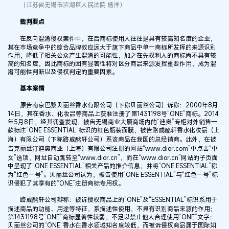
（江苏省无锡市滨湖区人民法院 杨洋）
裁判要点
在反向混淆侵权案件中，在后商标使用人往往是具有较高知名度的企业，
其在市场竞争中的综合品牌效应远大于旗下商品中单一商标所发挥的来源识别
作用，降低了相关公众产生混淆的可能性，加之在先权利人的商标尚不具有较
高的知名度，因此商标的固有显著性将对区分商品来源发挥重要作用，成为混
淆可能性判断以及侵权判定的重要因素。
基本案情
原告南京巴黎贝丽丝香水有限公司（下称贝丽丝公司）诉称：2000年8月
14日，其在香水、化妆品等商品上获准注册了第1431198号“ONE”商标。2014
年5月8日，经其调查发现，被告无锡商业大厦商场内的“迪奥”专柜对外销售一
款标注“ONE ESSENTIAL”标识的红色瓶装面膜，被告路威酩轩香水化妆品（上
海）有限公司（下称路威酩轩公司）系该商品在我国的总经销商。此外，在被
告克丽丝汀迪奥商业（上海）有限公司注册的网站“www.dior.com”中点击“中
文”选项，网址自动跳转至“www.dior.cn”，而在“www.dior.cn”网站的子页面
中呈现了“ONE ESSENTIAL”相关产品的推介信息，并将“ONE ESSENTIAL”称
为“红色一号”。贝丽丝公司认为，被告使用“ONE ESSENTIAL”与“红色一号”标
识侵犯了其享有的“ONE”注册商标专用权。
路威酩轩公司辩称：被诉侵权商品上的“ONE”及“ESSENTIAL”标识系用于
描述商品的功能、用途等特征，系描述性使用，不具有识别商品来源的作用；
第1431198号“ONE”商标显著性较弱，不足以禁止他人合理使用“ONE”文字；
贝丽丝公司的“ONE”香水在香水领域知名度较低，而被诉侵权商品属于国际知