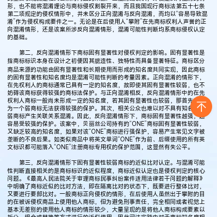
形，也不能将混淆理论与商标侵权割裂开来，而且我国现行商标法第五十七条
第二项规定的侵权情形中，并未区分正向混淆与反向混淆，而均以“容易导致混
淆”作为侵权构成要件之一。无论是在后使用人“攀附”在先商标权利人声誉的正
向混淆情形，还是该案所涉反向混淆情形，混淆可能性判断均系商标侵权认定
的基础。
第二，反向混淆情形下商标固有显著性对侵权判定的影响。固有显著性是
指商标标识本身在设计之初便因其臆造性、独特性而具备显著特征。商标区分
商品来源的功能由固有显著性和长期使用而形成的知名度共同实现，因此商标
的固有显著性和知名度均是混淆可能性判断的考量因素。正向混淆的情形下，
在先权利人的商标通常已具有一定的知名度，故即使其固有显著性较弱，也不
妨碍该商标获得较强的商标法保护。与正向混淆相反，反向混淆情形中的在先
权利人商标一般尚未形成一定的知名度，若其固有显著性也较弱，那首先其作
为一个弱商标无法获得较强的保护。其次，相关公众也难以对不具有知名度的
弱商标产生关联关系混淆。因此，反向混淆情形下，商标固有显著性越强，越
容易受较强的保护。该案中，贝丽丝公司持有的“ONE”商标固有显著性较弱，
又缺乏较高的知名度，如果对该“ONE”商标进行强保护，容易产生常见文字被
垄断的不良后果。如类似商品中将英文单词“ONE”作为前、后缀使用的所有英
文标识都可能落入“ONE”注册商标专用权的保护范围，这显然有失公平。
第三，反向混淆情形下固有显著性较弱商标的近似比对认定。与混淆可能
性判断直接相关的是商标标识的近似程度，商标近似认定也是侵权判定的核心
问题。《最高人民法院关于审理商标民事纠纷案件适用法律若干问题的解释》
中明确了商标近似的比对方法，即在隔离比对的状态下，既要进行整体比对，
又要进行要部比对。一般商标正向侵权的情形，在后使用人虽然出于攀附的目
的在被诉侵权商品上使用他人商标，但为避免刑事责任，完全相同或者视觉上
基本无差别的使用他人商标的情形较少，大量呈现的是将他人商标构成要素以