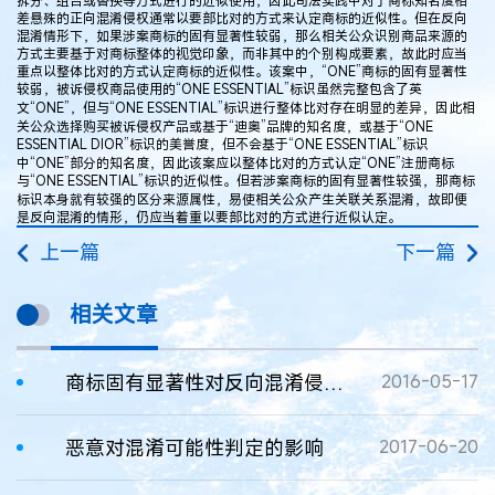
拆分、组合或替换等方式进行的近似使用，因此司法实践中对于商标知名度相
差悬殊的正向混淆侵权通常以要部比对的方式来认定商标的近似性。但在反向
混淆情形下，如果涉案商标的固有显著性较弱，那么相关公众识别商品来源的
方式主要基于对商标整体的视觉印象，而非其中的个别构成要素，故此时应当
重点以整体比对的方式认定商标的近似性。该案中，“ONE”商标的固有显著性
较弱，被诉侵权商品使用的“ONE ESSENTIAL”标识虽然完整包含了英
文“ONE”，但与“ONE ESSENTIAL”标识进行整体比对存在明显的差异，因此相
关公众选择购买被诉侵权产品或基于“迪奥”品牌的知名度，或基于“ONE
ESSENTIAL DIOR”标识的美誉度，但不会基于“ONE ESSENTIAL”标识
中“ONE”部分的知名度，因此该案应以整体比对的方式认定“ONE”注册商标
与“ONE ESSENTIAL”标识的近似性。但若涉案商标的固有显著性较强，那商标
标识本身就有较强的区分来源属性，易使相关公众产生关联关系混淆，故即便
是反向混淆的情形，仍应当着重以要部比对的方式进行近似认定。
上一篇
下一篇
相关文章
商标固有显著性对反向混淆侵权认定的影响
2016-05-17
恶意对混淆可能性判定的影响
2017-06-20