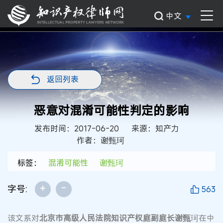
中文
返回列表
恶意对混淆可能性判定的影响
发布时间：2017-06-20
来源：知产力
作者：谢甄珂
标签：
混淆可能性
谢甄珂
+
-
字号:
563
该文系对
北京市高级人民法院知识产权庭副庭长谢甄
珂在中