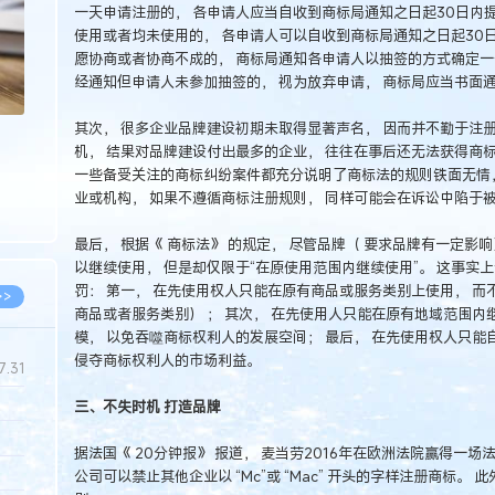
一天申请注册的， 各申请人应当自收到商标局通知之日起30日内
使用或者均未使用的， 各申请人可以自收到商标局通知之日起30日
愿协商或者协商不成的， 商标局通知各申请人以抽签的方式确定一
经通知但申请人未参加抽签的， 视为放弃申请， 商标局应当书面
其次， 很多企业品牌建设初期未取得显著声名， 因而并不勤于注
机， 结果对品牌建设付出最多的企业， 往往在事后还无法获得商
一些备受关注的商标纠纷案件都充分说明了商标法的规则铁面无情
业或机构， 如果不遵循商标注册规则， 同样可能会在诉讼中陷于
最后， 根据《 商标法》 的规定， 尽管品牌（ 要求品牌有一定影
以继续使用， 但是却仅限于“在原使用范围内继续使用”。 这事实
罚： 第一， 在先使用权人只能在原有商品或服务类别上使用， 而
>>
商品或者服务类别） ； 其次， 在先使用人只能在原有地域范围内
模， 以免吞噬商标权利人的发展空间； 最后， 在先使用权人只能
侵夺商标权利人的市场利益。
7.31
三、不失时机 打造品牌
5.14
据法国《 20分钟报》 报道， 麦当劳2016年在欧洲法院赢得一场
5.08
公司可以禁止其他企业以 “Mc”或 “Mac” 开头的字样注册商标。