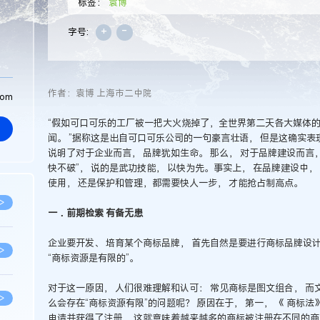
标签：
袁博
+
-
字号:
作者：袁博 上海市二中院
com
“假如可口可乐的工厂被一把大火烧掉了，全世界第二天各大媒体
闻。 ”据称这是出自可口可乐公司的一句豪言壮语， 但是这确实表
说明了对于企业而言， 品牌犹如生命。 那么， 对于品牌建设而言，
快不破”， 说的是武功技能， 以快为先。事实上， 在品牌建设中
使用， 还是保护和管理，都需要快人一步， 才能抢占制高点。
>
一．前期检索 有备无患
企业要开发、 培育某个商标品牌， 首先自然是要进行商标品牌设计
>
“商标资源是有限的”。
对于这一原因， 人们很难理解和认可： 常见商标是图文组合， 而
>
么会存在“商标资源有限”的问题呢？ 原因在于， 第一， 《 商标法
申请并获得了注册， 这就意味着越来越多的商标被注册在不同的商