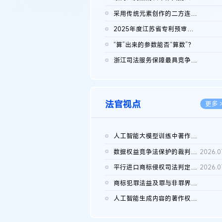
2026.0
采用传统元素创作的二方连续装饰图案作品的独创性及侵权对比认定
2026.0
2025年度江苏省专利预审典型案例
2026.0
“算”出来的参数能否“算数”？
2026.0
浙江司法服务保障最具竞争力营商环境建设典型案例（第二批）含侵...
2026.0
法官视点
更多 
人工智能大模型训练中著作权的合理使用
2026.0
数据权益竞争法保护的裁判路径构建
2026.0
平行进口商标侵权司法判定规则的困境与纾解
2026.0
商标犯罪法益及罪与非罪界限研究
2026.0
人工智能生成内容的著作权司法认定：演进逻辑、现实困境与规则建...
2026.0