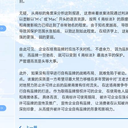
别。
8.05
8.05
无疑， 从商标的角度来分析这则报道， 这意味着该案法院通过判
以垄断以“M c” 或“Mac” 开头的语言资源。 按照《 商标法》 
和商誉影响力已经达到了非常驰名的程度。 由于知名度越高， 导
>>
导致其保护范围水涨船高， 以致达到如此程度。 在经济学上， 这
强的更强， 弱的更弱。
由此可见， 企业在培育品牌时应当不失时机、 不遗余力， 因为品
标， 而品牌一旦驰名， 就可以受到《 商标法》 最高水平的保护。
8.06
产管理而言是头等大事。
8.05
此外， 如果没有尽早进行自有品牌的战略布局， 就难免陷于被动。 
8.05
点。 该案的实质是一方希望尽最大努力移植在多年营销中对“王老
8.04
对地努力防止许可终止后的品牌商誉有任何流失。 在这场商誉争夺
行自有品牌的打造。 作为取得品牌授权许可的企业， 在使用他人
8.04
和商誉体系。 具体而言， 在商标许可使用期间， 被许可企业在强
许可品牌的宣传及推广， 宣传企业自有品牌， 让消费者在认知被
>>
深刻印象， 从而提升被许可企业自有品牌的形象和影响力。
上一篇