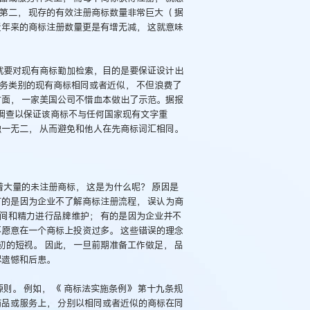
第二， 现存的有效注册商标数量非常巨大（ 据
并且近年来的商标注册数量更是有增无减， 这就意味
 就要对现有商标勤加检索，目的是要保证设计出
务类别的现有商标相同或者近似， 不但浪费了
方面， 一家美国公司不惜血本做出了示范。据报
元调查以保证该商标不与任何国家现有文字重
独一无二， 从而避免和他人在先商标词汇相同。
着大量的未注册商标， 这是为什么呢？ 原因是
有的是因为企业不了解商标注册流程， 误认为商
间和精力进行品牌维护； 有的是因为企业并不
不愿意在一个商标上投资过多。 这些错误的理念
的短视。 因此， 一旦前期准备工作做足， 品
尽遗憾和后患。
原则。 例如， 《 商标法实施条例》 第十九条规
商品或服务上， 分别以相同或者近似的商标在同