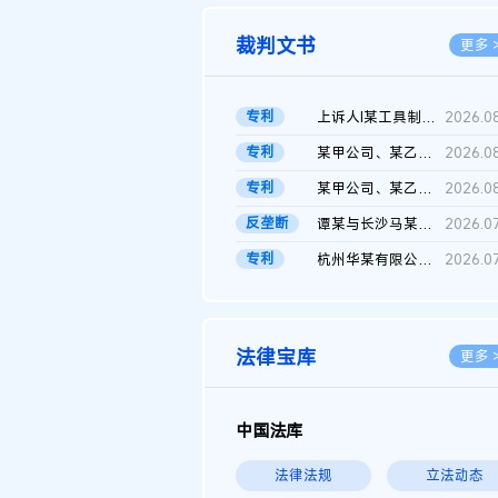
裁判文书
更多 
专利
上诉人I某工具制品有限公司与被上诉人程某及一审被告中华人民共和...
2026.0
专利
某甲公司、某乙公司、某丙公司申请诉前行为保全复议裁定书
2026.0
专利
某甲公司、某乙公司、官某与某丙公司专利申请权权属纠纷 二审判决...
2026.0
反垄断
谭某与长沙马某堆农产品股份有限公司滥用市场支配地位纠纷二审裁...
2026.0
专利
杭州华某有限公司与菲某有限公司侵害发明专利权纠纷
2026.0
法律宝库
更多 
中国法库
法律法规
立法动态