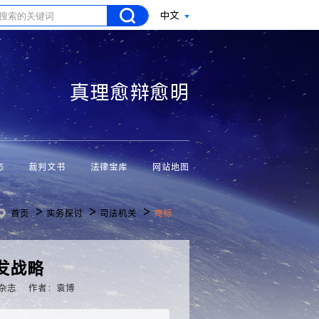
中文
真理愈辩愈明
态
裁判文书
法律宝库
网站地图
>
>
>
首页
实务探讨
司法机关
商标
发战略
杂志
作者：袁博