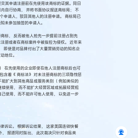
提交其申请注册前在先使用该商标的证据。同日
内自行协商， 并将书面协议报送商标局； 不
个申请人，驳回其他人的注册申请。 商标局已
通知未参加抽签的申请人。
册商标， 反而被他人抢先一步提前注册占到先
标注册或者在商标案件中被指控为侵权。 近年来
， 即使是对品牌付出了大量营销劳动的知名企
被动地位。
响） 在先使用的企业即使在他人注册商标后也可
上包含着《 商标法》 对未注册商标的三项隐性惩
不能扩大到其他商品或服务类别（ 例如类似的
继续使用， 而不能扩大经营区域或拓展经营规
自己使用，而不能许可他人使用， 以免进一步
法律诉讼。 根据诉讼结果， 这家美国连锁快餐
 此外， 报道同时指出， 此次裁决只针对食品类