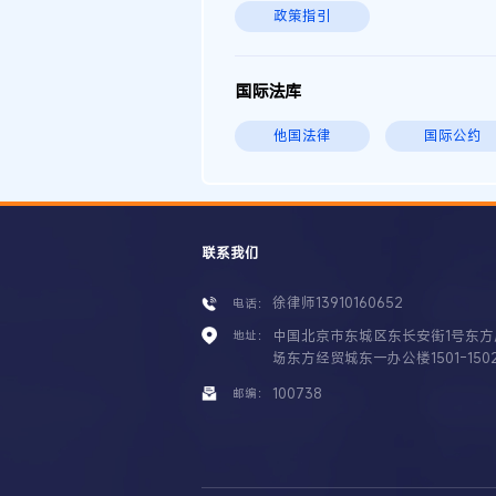
政策指引
国际法库
他国法律
国际公约
联系我们
徐律师13910160652
电话：
中国北京市东城区东长安街1号东方
地址：
场东方经贸城东一办公楼1501-150
100738
邮编：