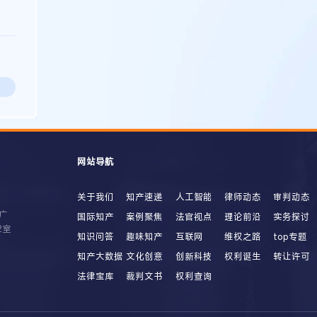
网站导航
关于我们
知产速递
人工智能
律师动态
审判动态
广
国际知产
案例聚焦
法官视点
理论前沿
实务探讨
2室
知识问答
趣味知产
互联网
维权之路
top专题
知产大数据
文化创意
创新科技
权利诞生
转让许可
法律宝库
裁判文书
权利查询