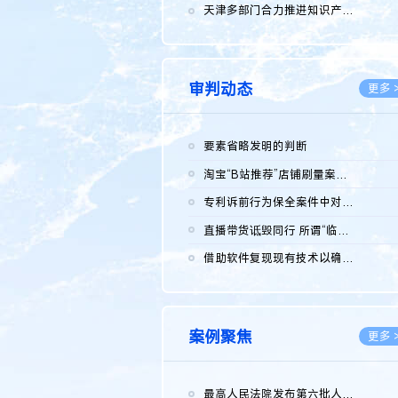
2026.0
天津多部门合力推进知识产权保护工作
2026.0
审判动态
更多 
要素省略发明的判断
2026.0
淘宝“B站推荐”店铺刷量案维持原判，两被告连带赔偿150万元
2026.0
专利诉前行为保全案件中对仿制药申请人曾作出三类声明的考量及违...
2026.0
直播带货诋毁同行 所谓“临场发挥”不免责
2026.0
借助软件复现现有技术以确认相关参数特征是否被公开
2026.0
案例聚焦
更多 
最高人民法院发布第六批人民法院种业知识产权司法保护典型案例 含...