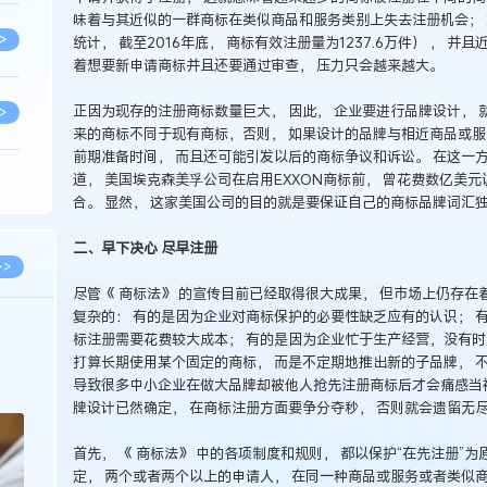
味着与其近似的一群商标在类似商品和服务类别上失去注册机会； 
>
统计， 截至2016年底， 商标有效注册量为1237.6万件） ， 
着想要新申请商标并且还要通过审查， 压力只会越来越大。
正因为现存的注册商标数量巨大， 因此， 企业要进行品牌设计，
>
来的商标不同于现有商标，否则， 如果设计的品牌与相近商品或服
前期准备时间， 而且还可能引发以后的商标争议和诉讼。 在这一
道， 美国埃克森美孚公司在启用EXXON商标前， 曾花费数亿美
>
合。 显然， 这家美国公司的目的就是要保证自己的商标品牌词汇
二、早下决心 尽早注册
>
>>
尽管《 商标法》 的宣传目前已经取得很大成果， 但市场上仍存在
复杂的： 有的是因为企业对商标保护的必要性缺乏应有的认识； 
>
2026.02.10
标注册需要花费较大成本； 有的是因为企业忙于生产经营，没有时
打算长期使用某个固定的商标， 而是不定期地推出新的子品牌， 
徐新明律师经典案例：刘某与西安某生物科
导致很多中小企业在做大品牌却被他人抢先注册商标后才会痛感当初
新
技有限公司技术合作开发合同纠纷案
>
牌设计已然确定， 在商标注册方面要争分夺秒， 否则就会遗留无
首先， 《 商标法》 中的各项制度和规则， 都以保护“在先注册”为
定， 两个或者两个以上的申请人， 在同一种商品或服务或者类似
>