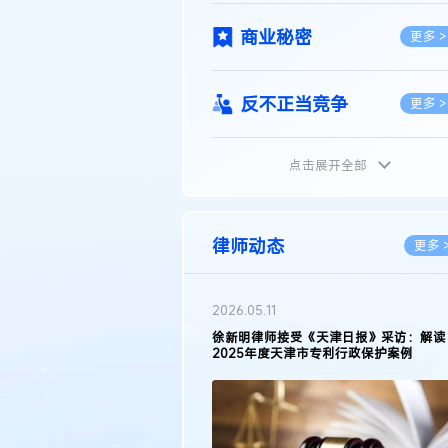
商业秘密
更多 >
反不正当竞争
更多 >
点击展开全部
植物新品种
更多 >
地理标志
更多 >
律师动态
更多 
集成电路布图设计
更多 >
2026.03.09
接受《天津日报》采访：解读
著名知识产权律师徐新明接受《中国经营
天津市专利行政保护案例
报》采访：技术革新下知识产权保护面临
技术合同
挑战与应对策略
更多 >
传统文化
更多 >