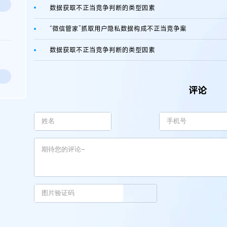
数据获取不正当竞争判断的类型因素
“微信管家”抓取用户隐私数据构成不正当竞争案
数据获取不正当竞争判断的类型因素
评论