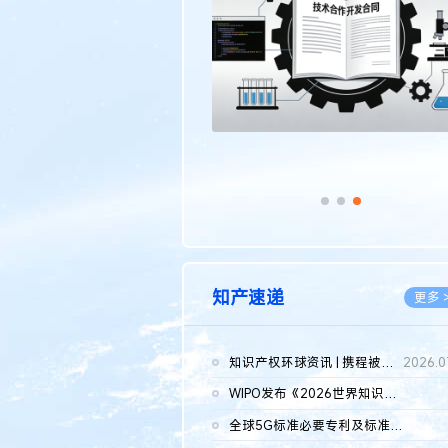
传统文化
更多 >
知产速递
更多 
知识产权环球资讯 | 携程被市监总局罚51.79亿；瑞幸泰国商标案上...
2026.0
WIPO发布《2026世界知识产权报告》 含报告全文
2026.0
全球5G标准必要专利及标准提案研究报告（2026年）全文发布