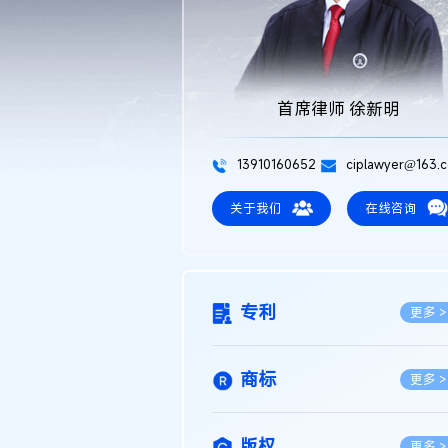
首席律师 徐新明
13910160652
ciplawyer@163.
关于我们
在线咨询
专利
更多 >
商标
更多 >
版权
更多 >