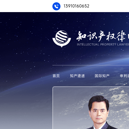
13910160652
首页
知产速递
国际知产
审判