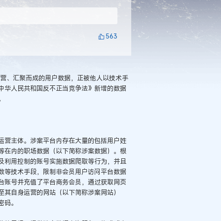
563
营、汇聚而成的用户数据，正被他人以技术手
中华人民共和国反不正当竞争法》新增的数据
。
运营主体。涉案平台内存在大量的包括用户姓
等在内的职场数据（以下简称涉案数据）。根
及利用控制的账号实施数据爬取等行为，并且
数等技术手段，限制非会员用户访问平台数据
台账号并充值了平台商务会员，通过获取网页
至其自身运营的网站（以下简称涉案网站）
密码。