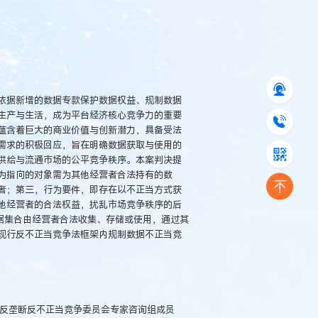
依据新增的数据专款保护数据权益、规制数据
生产与生活，成为平台经济核心竞争力的重要
蕴含着巨大的商业价值与创新潜力，具备受法
需求的积极回应，旨在明确数据获取与使用的
供给与流通市场的公平竞争秩序。本案判决提
为指向的对象需为其他经营者合法持有的数
者；第三，行为要件，即存在以不正当方式获
他经营者的合法权益，扰乱市场竞争秩序的后
据集合由经营者合法收集、存储或使用，通过其
现行反不正当竞争法框架内规制数据不正当竞
院反垄断反不正当竞争委员会专家咨询组成员