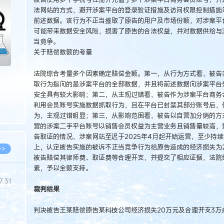
>
法网站的方式，避开涉案平台的登录验证措施及访问权限控制措施
前述数据。该行为不正当攫取了原告的用户及市场份额，对涉案平
可能带来数据安全风险，损害了原告的合法权益，并对数据供给与
当竞争。
关于赔偿数额的考量
法院综合考量多个因素确定赔偿金额。第一，从行为方式看，被告
取行为指向的是涉案平台的全部数据，并且将前述数据向涉案平台
安全具有较大影响；第二，从主观过错看，被告作为涉案平台商务
利用会员账号实施数据抓取行为，且在平台已封禁其部分账号后，
为，主观过错明显；第三，从影响范围看，被告以自营加分销的方
营的涉案二手平台账号以销售会员权益为主营业务且销售量较高，
告取证的情况，涉案网站至迟于2025年4月起开始运营，至少持续
上，认定被告实施的被诉不正当竞争行为给原告造成的经济损失为
>>
被告赔偿其律师费、取证费等合理开支，并提交了相应证据，法院
素，予以全额支持。
7.31
裁判结果
判决被告王某赔偿原告某科技公司经济损失20万元及合理开支3
5.14