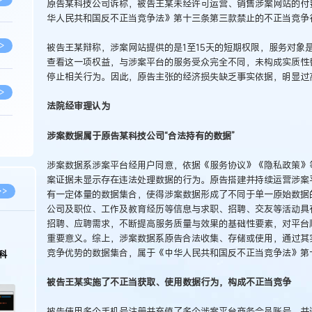
原告某科技公司诉称，被告王某未经许可运营、销售涉案网站的付
华人民共和国反不正当竞争法》第十三条第三款禁止的不正当竞争
>
被告王某辩称，涉案网站提供的是1至15天的短期权限，服务对象
查看这一项权益，与涉案平台的服务受众完全不同，未构成实质性
停止相关行为。因此，原告主张的经济损失缺乏事实依据，明显过
>
法院经审理认为
涉案数据属于原告某科技公司“合法持有的数据”
>
涉案数据系涉案平台经用户同意，依据《服务协议》《隐私政策》
案证据未显示存在违法处理数据的行为。原告搭建并持续运营涉案
>
>>
有一定体量的数据集合，使得涉案数据形成了不同于单一原始数据
公司及职位、工作及教育经历等信息与求职、招聘、交友等活动具
招聘、应聘需求，不断提高服务质量与效果的基础性要素，对平台
>
2026.03.09
2026.02.10
重要意义。综上，涉案数据系原告合法收集、存储或使用，通过其
竞争优势的数据集合，属于《中华人民共和国反不正当竞争法》第
著名知识产权律师徐新明接受《中国经营
徐新明律师经典案
报》采访：技术革新下知识产权保护面临新
技有限公司技术合
挑战与应对策略
>
被告王某实施了不正当获取、使用数据行为，构成不正当竞争
被告使用多个手机号注册并充值了多个涉案平台商务会员账号，并