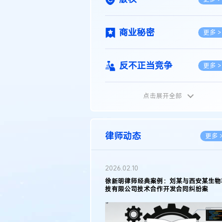
商业秘密
更多 >
反不正当竞争
更多 >
点击展开全部
植物新品种
更多 >
地理标志
更多 >
律师动态
更多 
集成电路布图设计
更多 >
2026.05.11
徐新明律师接受《天津日报》采访：解读
2025年度天津市专利行政保护案例
技术合同
更多 >