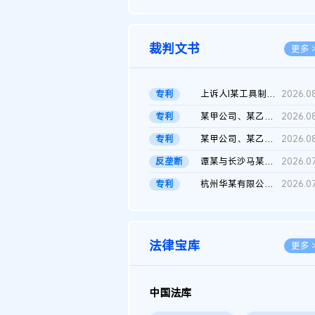
2026.0
裁判文书
更多 
专利
上诉人I某工具制品有限公司与被上诉人程某及一审被告中华人民共和...
2026.0
专利
某甲公司、某乙公司、某丙公司申请诉前行为保全复议裁定书
2026.0
专利
某甲公司、某乙公司、官某与某丙公司专利申请权权属纠纷 二审判决...
2026.0
反垄断
谭某与长沙马某堆农产品股份有限公司滥用市场支配地位纠纷二审裁...
2026.0
专利
杭州华某有限公司与菲某有限公司侵害发明专利权纠纷
2026.0
法律宝库
更多 
中国法库