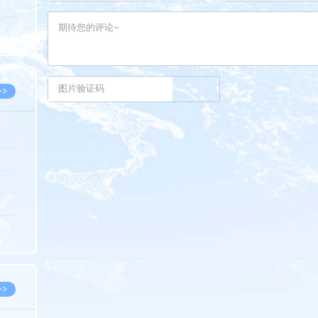
5.08
8.07
8.07
>>
8.06
8.05
8.05
8.04
8.04
>>