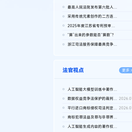
最高人民法院发布第六批人民法院种业知识产权司法保护典型案例 含...
2026.0
采用传统元素创作的二方连续装饰图案作品的独创性及侵权对比认定
2026.0
2025年度江苏省专利预审典型案例
2026.0
“算”出来的参数能否“算数”？
2026.0
浙江司法服务保障最具竞争力营商环境建设典型案例（第二批）含侵...
2026.0
法官视点
更多 
人工智能大模型训练中著作权的合理使用
2026.0
数据权益竞争法保护的裁判路径构建
2026.0
平行进口商标侵权司法判定规则的困境与纾解
2026.0
商标犯罪法益及罪与非罪界限研究
2026.0
人工智能生成内容的著作权司法认定：演进逻辑、现实困境与规则建...