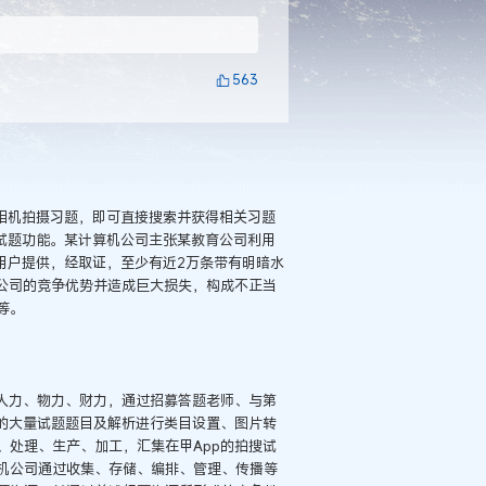
563
用相机拍摄习题，即可直接搜索并获得相关习题
搜试题功能。某计算机公司主张某教育公司利用
向用户提供，经取证，至少有近2万条带有明暗水
机公司的竞争优势并造成巨大损失，构成不正当
等。
的人力、物力、财力，通过招募答题老师、与第
得的大量试题题目及解析进行类目设置、图片转
、处理、生产、加工，汇集在甲App的拍搜试
机公司通过收集、存储、编排、管理、传播等