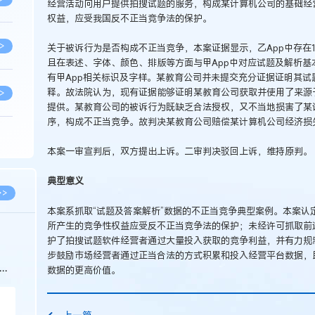
经营活动向用户提供拍搜试题的服务，构成某计算机公司的基础经
权益，应受我国反不正当竞争法的保护。
>
关于被诉行为是否构成不正当竞争，本案证据显示，乙App中存在1
且在表述、字体、颜色、排版等方面与甲App中对应试题及解析
有甲App相关标识及字样。某教育公司并未提交充分证据证明其
释。故法院认为，现有证据能够证明某教育公司获取并使用了来源于
>
提供。某教育公司的被诉行为既缺乏合法授权，又不当地损害了某
序，构成不正当竞争。故判决某教育公司赔偿某计算机公司经济损失
>
本案一审宣判后，双方提出上诉。二审判决驳回上诉，维持原判。
典型意义
>
>>
本案系抓取“试题及答案解析”数据的不正当竞争典型案例。本案认
所产生的竞争性权益应受反不正当竞争法的保护；未经许可抓取前
>
护了拍搜试题软件经营者通过大量投入获取的竞争利益，并有力规
步鼓励市场经营者通过正当合法的方式积累和投入经营平台数据，
科
数据的更高价值。
>