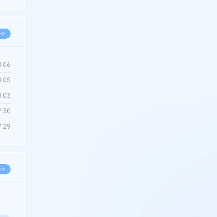
6.22
>>
8.06
8.05
8.03
7.30
7.29
>>