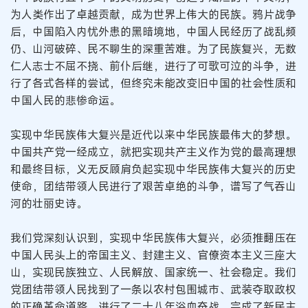
为人类作出了卓越贡献，成为世界上伟大的民族。鸦片战争
后，中国陷入内忧外患的黑暗境地，中国人民经历了战乱频
仍、山河破碎、民不聊生的深重苦难。为了民族复兴，无数
仁人志士不屈不挠、前仆后继，进行了可歌可泣的斗争，进
行了各式各样的尝试，但终究未能改变旧中国的社会性质和
中国人民的悲惨命运。
实现中华民族伟大复兴是近代以来中华民族最伟大的梦想。
中国共产党一经成立，就把实现共产主义作为党的最高理想
和最终目标，义无反顾肩负起实现中华民族伟大复兴的历史
使命，团结带领人民进行了艰苦卓绝的斗争，谱写了气吞山
河的壮丽史诗。
我们党深刻认识到，实现中华民族伟大复兴，必须推翻压在
中国人民头上的帝国主义、封建主义、官僚资本主义三座大
山，实现民族独立、人民解放、国家统一、社会稳定。我们
党团结带领人民找到了一条以农村包围城市、武装夺取政权
的正确革命道路，进行了二十八年浴血奋战，完成了新民主