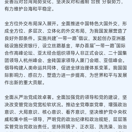
妥善应对台湾局势变化，坚决反对和遏制“台独”分裂势力，
有力维护台海和平稳定。
全方位外交布局深入展开。全面推进中国特色大国外交，形
成全方位、多层次、立体化的外交布局，为我国发展营造了
良好外部条件。实施共建“一带一路”倡议，发起创办亚洲基
础设施投资银行，设立丝路基金，举办首届“一带一路”国际
合作高峰论坛、亚太经合组织领导人非正式会议、二十国集
团领导人杭州峰会、金砖国家领导人厦门会晤、亚信峰会。
倡导构建人类命运共同体，促进全球治理体系变革。我国国
际影响力、感召力、塑造力进一步提高，为世界和平与发展
作出新的重大贡献。
全面从严治党成效卓著。全面加强党的领导和党的建设，坚
决改变管党治党宽松软状况。推动全党尊崇党章，增强政治
意识、大局意识、核心意识、看齐意识，坚决维护党中央权
威和集中统一领导，严明党的政治纪律和政治规矩，层层落
实管党治党政治责任。坚持照镜子、正衣冠、洗洗澡、治治