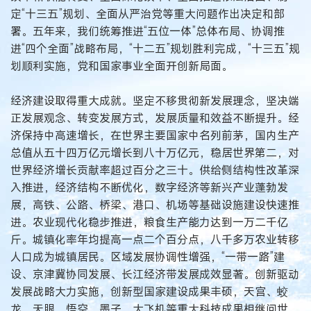
定“十三五”规划、全面从严治党等重大问题作出决定和部
署。五年来，我们统筹推进“五位一体”总体布局、协调推
进“四个全面”战略布局，“十二五”规划胜利完成，“十三五”规
划顺利实施，党和国家事业全面开创新局面。
经济建设取得重大成就。坚定不移贯彻新发展理念，坚决端
正发展观念、转变发展方式，发展质量和效益不断提升。经
济保持中高速增长，在世界主要国家中名列前茅，国内生产
总值从五十四万亿元增长到八十万亿元，稳居世界第二，对
世界经济增长贡献率超过百分之三十。供给侧结构性改革深
入推进，经济结构不断优化，数字经济等新兴产业蓬勃发
展，高铁、公路、桥梁、港口、机场等基础设施建设快速推
进。农业现代化稳步推进，粮食生产能力达到一万二千亿
斤。城镇化率年均提高一点二个百分点，八千多万农业转移
人口成为城镇居民。区域发展协调性增强，“一带一路”建
设、京津冀协同发展、长江经济带发展成效显著。创新驱动
发展战略大力实施，创新型国家建设成果丰硕，天宫、蛟
龙、天眼、悟空、墨子、大飞机等重大科技成果相继问世。