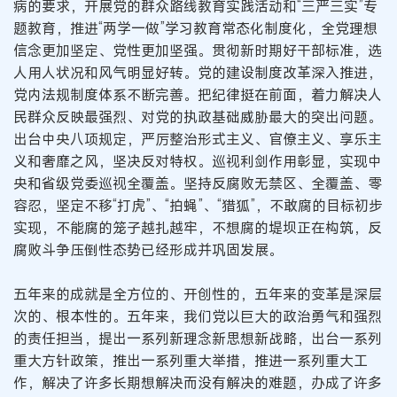
病的要求，开展党的群众路线教育实践活动和“三严三实”专
题教育，推进“两学一做”学习教育常态化制度化，全党理想
信念更加坚定、党性更加坚强。贯彻新时期好干部标准，选
人用人状况和风气明显好转。党的建设制度改革深入推进，
党内法规制度体系不断完善。把纪律挺在前面，着力解决人
民群众反映最强烈、对党的执政基础威胁最大的突出问题。
出台中央八项规定，严厉整治形式主义、官僚主义、享乐主
义和奢靡之风，坚决反对特权。巡视利剑作用彰显，实现中
央和省级党委巡视全覆盖。坚持反腐败无禁区、全覆盖、零
容忍，坚定不移“打虎”、“拍蝇”、“猎狐”，不敢腐的目标初步
实现，不能腐的笼子越扎越牢，不想腐的堤坝正在构筑，反
腐败斗争压倒性态势已经形成并巩固发展。
五年来的成就是全方位的、开创性的，五年来的变革是深层
次的、根本性的。五年来，我们党以巨大的政治勇气和强烈
的责任担当，提出一系列新理念新思想新战略，出台一系列
重大方针政策，推出一系列重大举措，推进一系列重大工
作，解决了许多长期想解决而没有解决的难题，办成了许多