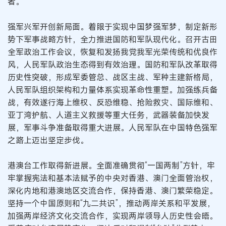
者。
强军兴军开创新局面。着眼于实现中国梦强军梦，制定新形
势下军事战略方针，全力推进国防和军队现代化。召开古田
全军政治工作会议，恢复和发扬我党我军光荣传统和优良作
风，人民军队政治生态得到有效治理。国防和军队改革取得
历史性突破，形成军委管总、战区主战、军种主建新格局，
人民军队组织架构和力量体系实现革命性重塑。加强练兵备
战，有效遂行海上维权、反恐维稳、抢险救灾、国际维和、
亚丁湾护航、人道主义救援等重大任务，武器装备加快发
展，军事斗争准备取得重大进展。人民军队在中国特色强军
之路上迈出坚定步伐。
港澳台工作取得新进展。全面准确贯彻“一国两制”方针，牢
牢掌握宪法和基本法赋予的中央对香港、澳门全面管治权，
深化内地和港澳地区交流合作，保持香港、澳门繁荣稳定。
坚持一个中国原则和“九二共识”，推动两岸关系和平发展，
加强两岸经济文化交流合作，实现两岸领导人历史性会晤。