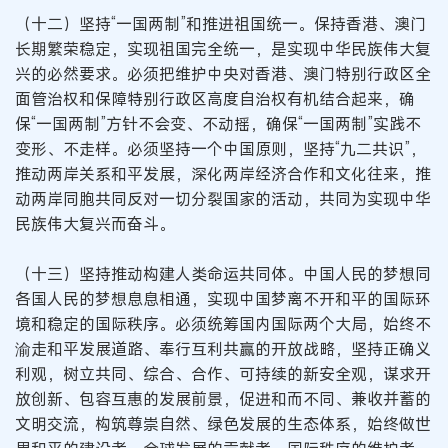
（十二）坚持“一国两制”和推进祖国统一。保持香港、澳门
长期繁荣稳定，实现祖国完全统一，是实现中华民族伟大复
兴的必然要求。必须把维护中央对香港、澳门特别行政区全
面管治权和保障特别行政区高度自治权有机结合起来，确
保“一国两制”方针不会变、不动摇，确保“一国两制”实践不
变形、不走样。必须坚持一个中国原则，坚持“九二共识”，
推动两岸关系和平发展，深化两岸经济合作和文化往来，推
动两岸同胞共同反对一切分裂国家的活动，共同为实现中华
民族伟大复兴而奋斗。
（十三）坚持推动构建人类命运共同体。中国人民的梦想同
各国人民的梦想息息相通，实现中国梦离不开和平的国际环
境和稳定的国际秩序。必须统筹国内国际两个大局，始终不
渝走和平发展道路、奉行互利共赢的开放战略，坚持正确义
利观，树立共同、综合、合作、可持续的新安全观，谋求开
放创新、包容互惠的发展前景，促进和而不同、兼收并蓄的
文明交流，构筑尊崇自然、绿色发展的生态体系，始终做世