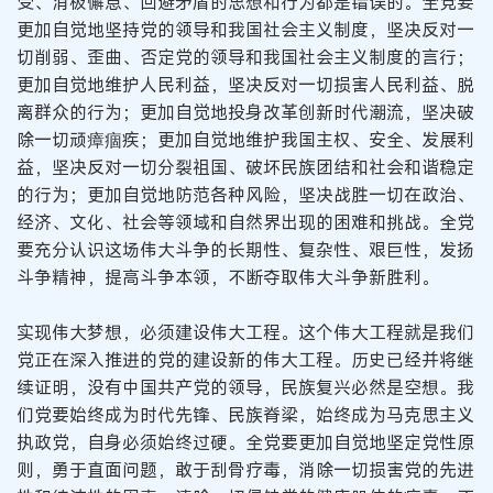
受、消极懈怠、回避矛盾的思想和行为都是错误的。全党要
更加自觉地坚持党的领导和我国社会主义制度，坚决反对一
切削弱、歪曲、否定党的领导和我国社会主义制度的言行；
更加自觉地维护人民利益，坚决反对一切损害人民利益、脱
离群众的行为；更加自觉地投身改革创新时代潮流，坚决破
除一切顽瘴痼疾；更加自觉地维护我国主权、安全、发展利
益，坚决反对一切分裂祖国、破坏民族团结和社会和谐稳定
的行为；更加自觉地防范各种风险，坚决战胜一切在政治、
经济、文化、社会等领域和自然界出现的困难和挑战。全党
要充分认识这场伟大斗争的长期性、复杂性、艰巨性，发扬
斗争精神，提高斗争本领，不断夺取伟大斗争新胜利。
实现伟大梦想，必须建设伟大工程。这个伟大工程就是我们
党正在深入推进的党的建设新的伟大工程。历史已经并将继
续证明，没有中国共产党的领导，民族复兴必然是空想。我
们党要始终成为时代先锋、民族脊梁，始终成为马克思主义
执政党，自身必须始终过硬。全党要更加自觉地坚定党性原
则，勇于直面问题，敢于刮骨疗毒，消除一切损害党的先进