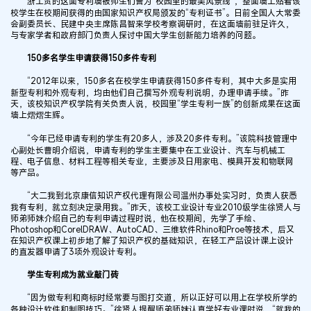
浙工贸的这面专利墙被师生们誉为“校园里的最美风景线”，整面墙上贴着该
校学生在校期间获得的由国家知识产权局颁发的“专利证书”。日前全国人大常委
会副委员长、民建中央主席陈昌智来学校考察调研时，在这面墙前驻足许久，
与专家学者和政府部门负责人探讨中国大学生创新能力培养的问题。
150多名学生申请获得150多件专利
“2012年以来，150多名在校学生申请获得150多件专利，其中大多是实用
新型专利和外观专利，均由他们自己撰写外观专利说明，办理申请手续。”昨
天，该校知识产权学院有关负责人说，校园里“学生专利一族”的创新成果在这面
墙上熠熠生辉。
“今年已经申请专利的学生有20多人，涉及20多件专利。”该院科技管理中
心副处长曹明介绍说，申请专利的学生主要集中在工业设计、汽车与机械工
程、电子信息、材料工程等相关专业，主要涉及日用家电、模具开发和物联网
等产品。
“大二我到北京康信知识产权代理有限公司温州办事处实习时，负责人获悉
我有专利，就立刻决定录用我。”昨天，该校工业设计专业2010级学生徐贤人与
师弟师妹介绍自己的专利申请过程时说，他在校期间，先学了手绘、
Photoshop和CorelDRAW、AutoCAD、三维软件Rhino和Proe等技术，后又
在知识产权课上初步地了解了知识产权的基础知识，在轻工产品设计课上设计
的直发器申请了3项外观设计专利。
学生专利成为就业敲门砖
“因为做专利和商标时经常要与图打交道，所以正好可以用上在学校所学的
各种设计软件和制图技巧。”徐贤人提醒师弟师妹认真学好专业课时说，“就我的