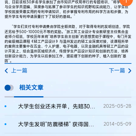
说，日前该校30多名学生参加了由市知识产权局举行的专题培训，“将学生学员
与企业学员混编，深度参与拓展了参训学生的知识视野和实战能力，让学生在
学校就接受最实用的专利申请知识，初步掌握专利布局的科学方法和步骤，为
提升学生专利申请质量打下了较好的基础。”
“学生们支付专利申请费由学院全额资助，对于取得专利的发明创造，学院
还另给予500-10000元不等的奖励。”浙工贸工业设计专业教研室主任焦合金
老师介绍说，学校历年来将“培养学生自主创新”的思想贯彻于课程中，专门开发
的省级精品课程《轻工产品设计》与温州发达的轻工业深度对接，该课程所举
的案例主要集中在五金、个人护理、电子电器，以及金融机具等轻工产品的设
计开发上，结合温州区域经济点，传授学生产品设计知识和创新的方法，培养
创新设计能力，为学生以后参加工作，提前埋下创新的种子，植入创新的“基
因”。
上一篇
下一篇
相关文章
大学生创业还未开单，先赔3000元！
2025-05-28
大学生发明“防震楼梯” 获得国家专利
2014-05-09