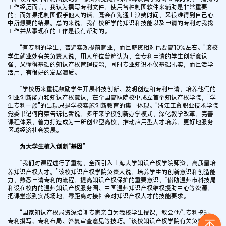
工作经历而言，我认为撰写专利文件，使用各种制图软件来辅助是非常重要
的；而如果把制图假手他人的话，既会在沟通上浪费时间，又很难得到自己心
中所想要的结果。总的来说，我在校所学的知识和技能以及申请的专利对我找
工作并从事现在的工作是很有帮助的。”
“有专利的学生，普遍实现提前就业，而且薪资相对也要高10%左右。”该校
学生就业处有关负责人说，用人单位普遍认为，会专利申请的学生创新意识
强，又懂得基础的知识产权管理技能，同时专业知识不仅基础扎实，而且活学
活用，有很好的发展潜质。
“学校历来重视鼓励学生开展科技创新、发明创造和专利申请，培养他们的
创业创新能力和知识产权意识，在全国高职院校中成立首个知识产权学院，"学
生专利一族"的出现只是学校实施创新教育的集中体现。”浙江工贸职业技术学院
党委书记何向荣告诉记者说，多年来学校创新办学模式，深化教学改革，完善
课程体系，着力打造成为一所创业型高校，推动应用型人才培养，更好地服务
区域经济社会发展。
为大学生植入创新“基因”
“我们对课程进行了重构，全面引入上海大学知识产权学院师资，高质量培
养知识产权人才。”该校知识产权学院负责人说，培养学生的创新意识和创造能
力，熟悉申请专利的流程，提高知识产权保护的重要意识，“借助温州市科技局
和设在校内的温州知识产权服务园、中国温州知识产权维权援助中心等资源，
把课堂搬到实战场地，零距离对接社会对知识产权人才的技能要求。”
“国家知识产权局资深培训专家亲自为我校学生授课，教会他们专利挖掘、
专利撰写、专利布局、答复审查意见等技巧。”该校知识产权学院有关负责人