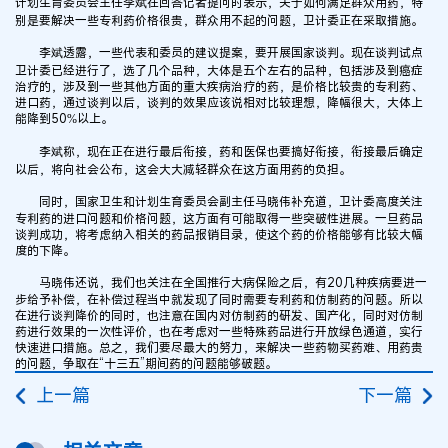
计划生育委员会主任李斌在回答记者提问时表示，关于如何满足群众用药，特
别是要解决一些专利药价格很贵，群众用不起的问题，卫计委正在采取措施。
李斌透露，一些代表和委员的建议提案，要开展国家谈判。现在谈判试点
卫计委已经进行了，选了几个品种，大体是五个左右的品种，包括涉及到癌症
治疗的，涉及到一些其他方面的重大疾病治疗的药，是价格比较贵的专利药、
进口药，通过谈判以后，谈判的效果应该说相对比较理想，降幅很大，大体上
能降到50%以上。
李斌称，现在正在进行最后衔接，药和医保也要搞好衔接，衔接最后确定
以后，将向社会公布，这会大大减轻群众在这方面用药的负担。
同时，国家卫生和计划生育委员会副主任马晓伟补充道，卫计委高度关注
专利药的进口问题和价格问题，这方面有可能取得一些突破性进展。一旦药品
谈判成功，将考虑纳入相关的药品报销目录，使这个药的价格能够有比较大幅
度的下降。
马晓伟还说，我们也关注在全国推行大病保险之后，有20几种疾病要进一
步给予补偿，在补偿过程当中就发现了同时需要专利药和仿制药的问题。所以
在进行谈判降价的同时，也注意在国内对仿制药的研发、国产化，同时对仿制
药进行效果的一次性评价，也在考虑对一些特殊药品进行开放绿色通道，实行
快速进口措施。总之，我们要尽最大的努力，来解决一些药物买药难、用药贵
的问题，争取在“十三五”期间药的问题能够破题。
上一篇
下一篇