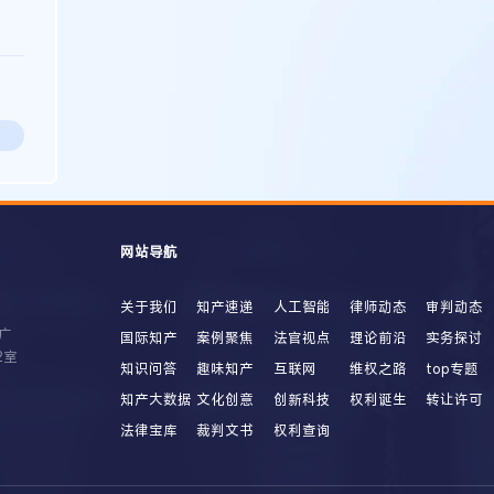
网站导航
关于我们
知产速递
人工智能
律师动态
审判动态
广
国际知产
案例聚焦
法官视点
理论前沿
实务探讨
2室
知识问答
趣味知产
互联网
维权之路
top专题
知产大数据
文化创意
创新科技
权利诞生
转让许可
法律宝库
裁判文书
权利查询