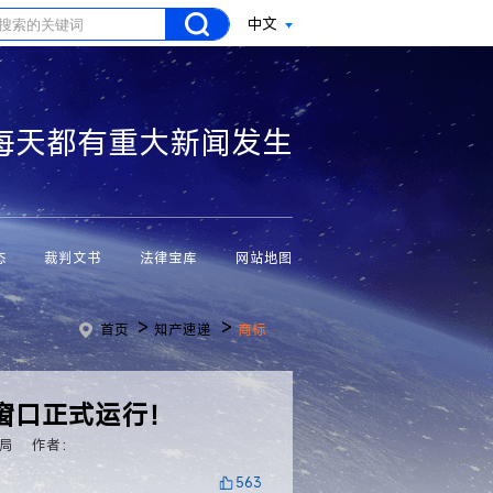
中文
每天都有重大新闻发生
态
裁判文书
法律宝库
网站地图
>
>
首页
知产速递
商标
窗口正式运行！
局
作者：
563