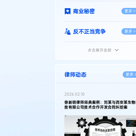
商业秘密
更多 >
反不正当竞争
更多 >
点击展开全部
植物新品种
更多 >
地理标志
更多 >
律师动态
更多 
集成电路布图设计
更多 >
2026.02.10
权律师徐新明接受《中国经营
徐新明律师经典案例：刘某与西安某生物
技术革新下知识产权保护面临新
技有限公司技术合作开发合同纠纷案
技术合同
策略
更多 >
传统文化
更多 >