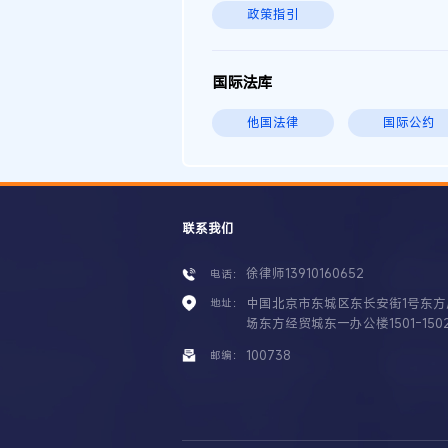
政策指引
国际法库
他国法律
国际公约
联系我们
徐律师13910160652
电话：
中国北京市东城区东长安街1号东方
地址：
场东方经贸城东一办公楼1501-150
100738
邮编：