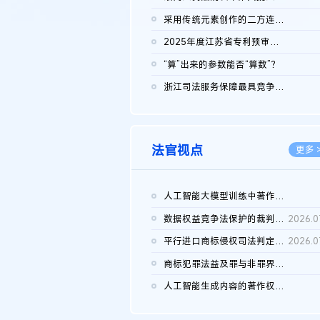
2026.0
采用传统元素创作的二方连续装饰图案作品的独创性及侵权对比认定
2026.0
2025年度江苏省专利预审典型案例
2026.0
“算”出来的参数能否“算数”？
2026.0
浙江司法服务保障最具竞争力营商环境建设典型案例（第二批）含侵...
2026.0
法官视点
更多 
人工智能大模型训练中著作权的合理使用
2026.0
数据权益竞争法保护的裁判路径构建
2026.0
平行进口商标侵权司法判定规则的困境与纾解
2026.0
商标犯罪法益及罪与非罪界限研究
2026.0
人工智能生成内容的著作权司法认定：演进逻辑、现实困境与规则建...
2026.0