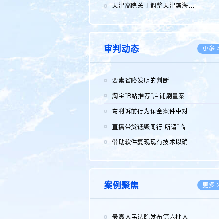
2026.0
天津高院关于调整天津滨海高新技术产业开发区华苑科技园一审普通...
2026.0
审判动态
更多 
要素省略发明的判断
2026.0
淘宝“B站推荐”店铺刷量案维持原判，两被告连带赔偿150万元
2026.0
专利诉前行为保全案件中对仿制药申请人曾作出三类声明的考量及违...
2026.0
直播带货诋毁同行 所谓“临场发挥”不免责
2026.0
借助软件复现现有技术以确认相关参数特征是否被公开
2026.0
案例聚焦
更多 
最高人民法院发布第六批人民法院种业知识产权司法保护典型案例 含...