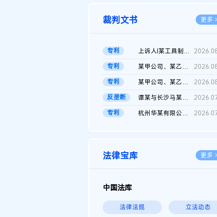
裁判文书
更多 
专利
上诉人I某工具制品有限公司与被上诉人程某及一审被告中华人民共和...
2026.0
专利
某甲公司、某乙公司、某丙公司申请诉前行为保全复议裁定书
2026.0
专利
某甲公司、某乙公司、官某与某丙公司专利申请权权属纠纷 二审判决...
2026.0
反垄断
谭某与长沙马某堆农产品股份有限公司滥用市场支配地位纠纷二审裁...
2026.0
专利
杭州华某有限公司与菲某有限公司侵害发明专利权纠纷
2026.0
法律宝库
更多 
中国法库
法律法规
立法动态