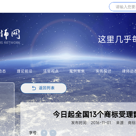
这里几乎
动态
理论前沿
法官视点
案例聚焦
实务探讨
律师动
返回列表
今日起全国13个商标受理
发布时间：2016-11-01
来源：商标
+
-
字号: