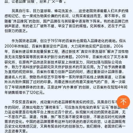
品，让老品牌“回暖”，迎来了“又一春”。
凤凰自行车、回力篮球鞋、蜂花洗发水……这些老国货承载着人们太多的情
感和记忆，也一度成为物美价廉的代名词，让购买者接踵而至、爱不释手。但
随着“洋品牌风”的劲刮，国产品牌在与其较量中逐渐败下阵来。有的老品牌已然
销声匿迹，有的老工厂破败不堪，早没了昔日的辉煌。究其根本，还在于产品
创新力的匮乏。
作为国货老品牌，创立于1931年的百雀羚也曾陷入品牌老化的境地。但从
2000年改制起，百雀羚重新定位产品线，大刀阔斧地实现产品创新。2006
年，百雀羚建设草本能量探索工程，通过新技术“真空冷浸泡凝萃”解决了活性物
质无法完整保留等困扰草本护肤行业的难题。2009年，百雀羚成立了汉方本草
研究所，在原有产品改进及新技术研发上持续发力，同时加强与国际公司合
作，致力于高科技护肤品研究及天然护肤技术的开发应用。为了给予消费者最
为直观的视觉体验，百雀羚在着力创新产品的同时，通过重新设计品牌形象、
邀请名人代言、赞助热点综艺节目等等一系列举措开拓线上销售渠道，让百雀
羚从内到外摆脱了过时的印象。而最近推出的有趣又接地气的广告，再一次吸
引了年轻消费群体的注意。正是这种“内外兼修”的创新，让百雀羚在短短4年间
年销售额增长了120亿元。
不仅仅是百雀羚，成功复兴的老品牌都有类似的经历。凤凰自行车与ofo合
作的同时，还推出电助力“薄荷单车”、可应急当充电宝的单车“云马”等新品；回
力运动鞋更是在电商平台上推出近百个款式。纵观复兴成功的国货老品牌，无
一不是在产品、渠道、传播、推广等方面不断变革创新，不断适应时代和消费
需求的变化。中国的老品牌需要有这种与时俱进的意识和自觉，让老品牌既有
历史文化和情感沉淀，又具有契合时代的创新张力。我们期待，老国货们再一
次走进春天里。