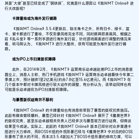
其是“大使”甚至已经变成了“钢铁侠”，究竟是什么原因让《我叫MT Online》进
行大改版呢？
卡牌重绘或为海外发行铺路
《我叫MT Online》3.5.4更新后，除主角卡之外，所有白卡、绿卡、蓝
卡、紫卡都进行了重绘，不仅形象风格完全不同，同时颇具欧美画风，根据之
前《乱斗堂》等一系列手游进行海外发行前，针对游戏画面进行调整的情况来
看，斑马网认为，《我叫MT》进行大整改，很有可能是为海外发行进行铺
路。
或为IPO上市扫清版权障碍
此外，在2014年2月，《我叫MT》运营商乐动卓越赴港IPO上市的消息甚
嚣尘上，消息人士称，热门手机游戏《我叫MT》运营商乐动卓越最快今年第二
季度上市，预计融资1至2亿美元(约合7.8亿至15.6亿港元)。而《我叫MT》在
几个版本中都对卡牌风格进行较大动作的调整，有分析认为，该举动同样也有
可能是乐动卓越在为IPO扫清版权障碍。
与暴雪版权磋商并不顺利
《我叫MT Online》的卡牌重绘也有消息称受到了暴雪的版权究责施压。
此前有媒体曾经爆料，暴雪已经针对《我叫MT Online》展开了《魔兽世界》
的版权究责，甚至乐动卓越相关负责人已经多次与暴雪官方进行磋商，但商谈
结果至今成谜。实际上，此前的《我叫MT Online》版本已经针对众多普通卡
组进行大力修改，而BOSS卡组的外观形象已经与《魔兽世界》中对应的BOSS
形象有了很大的不同，而本次3.5.4版加大了BOSS卡组形象的修改力度，可以