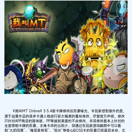
《我叫MT Online》3.5.4版卡牌修改后形象曝光，令玩家感到意外的是，
源于动漫作品的很多卡通人物进行较大幅度的重绘修改，尽管官方声明，修改
只针对APP商店的简体版，PP等越狱渠道的不会修改，并且修改基本上针对的
全是怪物卡牌的形象，主角卡改的比较少，但通过在玩家游戏截图中可以看
到“大奶同需”、“俺哥是将军”、“院长”等核心BOSS卡的形象已经面目全非，尤