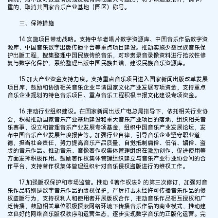
重的，取消其国家音乐产业基地（园区）称号。
三、保障措施
14.实施项目带动战略。支持中华老唱片数字资源库、中国音乐作品数字资
源库、中国音乐数字出版传播平台等重点项目建设。推动实施少数民族音乐保
护出版工程，搜集整理中国民族传统音乐，对珍贵录音录像资料进行抢救性修
复与数字化保护，系统整理出版中国民族曲谱，建设民族音乐资源库。
15.加大产业资金支持力度。支持重点音乐项目进入国家新闻出版改革发展
项目库，鼓励和协助相关音乐企业申请国家文化产业发展专项资金，支持重点
音乐企业规划的特色音乐项目、重点音乐工程积极申报文化建设专项资金。
16.推动行业组织建设。在国家新闻出版广电总局指导下，依托相关行业协
会，积极推动国家音乐产业基地建设和重大音乐产业项目的落地，组织相关音
乐赛事，设立和管理音乐产业发展专项基金，组织中国音乐产业发展论坛，发
布中国音乐产业发展年度报告等。加强行业自律，引导音乐企业坚守职业道
德，担当社会责任，努力提高音乐产品质量，自觉抵制庸俗、低俗、媚俗、盗
版的音乐作品。推动音乐、音像著作权集体管理组织在激励创作、促进使用等
方面发挥积极作用。鼓励著作权集体管理组织建立与音乐产业行业协会间的合
作平台，支持著作权集体管理组织针对音乐侵权盗版进行的维权工作。
17.加强版权保护和市场监管。推动《著作权法》的第三次修订，加强对音
乐作品特别是数字音乐作品的版权保护，严厉打击未经许可传播音乐作品的侵
权盗版行为，支持权利人和使用者开展版权合作，推动音乐作品相互授权和广
泛传播，鼓励相关单位积极探索网络环境下传播音乐作品的商业模式，推动建
立良好的网络音乐版权秩序和运营生态，逐步实现数字音乐的正版化运营。完