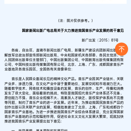
（注：图片仅供参考。）
国家新闻出版广电总局关于大力推进我国音乐产业发展的若干意见
新广出发〔2015〕81号
各省、自治区、直辖市新闻出版广电局，新疆生产建设兵团新闻出版局，
解放军总政治部宣传部新闻出版局，中央和国家机关各部委、各民主党派、各
人民团体出版单位主管部门，中国出版集团公司，中国教育出版传媒集团有限
公司，中国科技出版传媒集团有限公司，北京、上海、广东、成都国家音乐产
业基地及各音乐园区，全国各有关音像单位：
音乐是人民群众喜闻乐见的精神文化产品。音乐产业因其产业链长、关联
产业多、渗透力强，在文化产业中居于重要地位，发展空间和市场潜力巨大。
随着数字技术、网络技术和播放设备的发展，音乐的创作、生产、传播和消费
发生了很大变化，面临着新的挑战，特别是我国现代音乐产业体系还不完备、
原创能力不强、音乐企业规模不大、高素质人才缺乏、版权保护体系尚不完善
等问题，制约了音乐产业的进一步发展。近年来，为推动我国民族音乐产品的
创作出版以及关联产业的发展，相继批准建立了北京、上海、广东和成都四个
国家音乐产业基地。为进一步推进我国音乐产业综合体系建设，充分发挥国家
音乐产业基地的示范和辐射作用，促进社会主义文化大发展大繁荣，现就加快
推进我国音乐产业发展提出如下意见：
一、指导思想、基本原则和发展目标