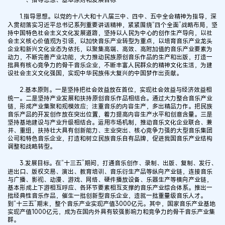
1.指导思想。以党的十八大和十八届三中、四中、五中全会精神为指导，深
入贯彻落实习近平总书记系列重要讲话精神，紧紧围绕“四个全面”战略布局，坚
持中国特色社会主义文化发展道路，坚持以人民为中心的创作生产导向，以社
会主义核心价值观为引领，以加快音乐产业转型为重点，以培育音乐产业龙头
企业和新兴文化业态为依托，以聚集高端、高效、高附加值的音乐产业要素为
动力，不断完善产业功能，大力推动民族原创音乐作品的生产和出版，打造一
批具有核心竞争力的骨干音乐企业，不断丰富人民群众的精神文化生活，为建
设社会主义文化强国，实现中华民族伟大复兴的中国梦作出贡献。
2.基本原则。一是坚持把社会效益放在首位，实现社会效益与经济效益相
统一。二是坚持产业发展和扶持原创音乐作品相结合。通过大力整合音乐产业
链，形成产业集聚和规模效应；注重音乐的内容生产，多出精品力作。把民族
音乐产品的开发创作放在突出位置，着力提高内容生产水平和创意含量。三是
坚持基地建设与产业升级相结合。运用市场机制，推动音乐文化企业联合、兼
并、重组，扶持壮大具有创新能力、主业突出、核心竞争力强的大型音乐集团
公司和特色音乐企业，打造和树立民族音乐自有品牌，促进我国音乐产业结构
调整和战略转型。
3.发展目标。在“十三五”期间，打通音乐创作、录制、出版、复制、发行、
进出口、版权交易、演出、教育培训、音乐衍生产品等纵向产业链，连接音乐
与广播、影视、动漫、游戏、网络、硬件播放设备、乐器生产等横向产业链，
基本形成上下游相互呼应、各环节要素相互支撑的音乐产业综合体系。推出一
批经典性音乐作品，催生一批创新型音乐企业，造就一批重量级音乐人才。
到“十三五”期末，整个音乐产业实现产值3000亿元。其中，国家音乐产业基地
实现产值1000亿元，成为在国内外具有较强影响力和竞争力的骨干音乐产业集
群。