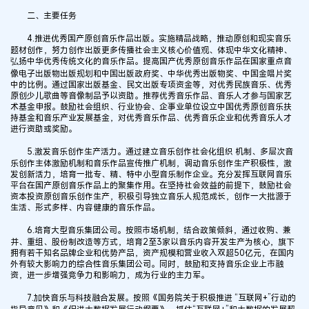
二、主要任务
4.推进优秀国产原创音乐作品出版。实施精品战略，推动原创和现实音乐
题材创作，努力创作出版更多传播社会主义核心价值观、体现中华文化精神、
弘扬中华优秀传统文化的音乐作品。提高国产优秀原创音乐作品在国家重点音
像电子出版物出版规划和中国出版政府奖、中华优秀出版物奖、中国金唱片奖
中的比例。通过国家出版基金、民文出版专项资金等，对优秀民族音乐、优秀
原创少儿歌曲等音像制品予以资助。推荐优秀音乐作品、音乐人才参与国家艺
术基金申报。鼓励社会组织、行业协会、企事业单位设立中国优秀原创音乐扶
持基金和音乐产业发展基金，对优秀音乐作品、优秀音乐企业和优秀音乐人才
进行资助或奖励。
5.激发音乐创作生产活力。通过建立音乐创作社会化组织 机制、多层次音
乐创作主体激励机制和音乐作品宣传推广机制，调动音乐创作生产积极性，激
发创新活力，培育一批专、精、特中小型音乐制作企业。充分发挥互联网音乐
平台在国产原创音乐作品上的聚集作用。在坚持社会效益的前提下，鼓励社会
资本投资原创音乐创作生产，积极引导独立音乐人规范成长，创作一大批源于
生活、形式多样、内容健康的音乐作品。
6.培育大型音乐集团公司。按照市场机制，结合政策倾斜，通过收购、兼
并、重组、股份制改造等方式，培育2至3家以音乐内容开发生产为核心，旗下
拥有若干知名品牌企业和优势产品，资产规模和营业收入双超50亿元，在国内
外有较大影响力的综合性音乐集团公司。同时，鼓励和支持音乐企业上市融
资，进一步增强竞争力和影响力，成为行业的主力军。
7.加快音乐与科技融合发展。按照《国务院关于积极推进 “互联网+”行动的
指导意见》和《促进大数据发展行动纲要》，抓住“互联网+”和大数据的发展契