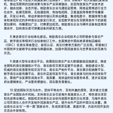
机，推动互联网的创新成果与音乐产业深度融合，实现传统音乐产业技术进
步、融合创新、业态升级。鼓励音乐企业与通信运营商、网络运营商进行全方
位合作，拓展互联网、无线通信网、有线电视网、卫星直投网等数字传播渠
道，开发以手机、移动多媒体终端以及移动硬盘、集成电路卡、数据库等为载
体和表现形式的多种音乐出版发行形式，实现数字音乐在互联网条件下的获取
更加便利、传播更加广泛、付费更加规范。鼓励音乐企业与硬件设备制造商深
度合作，加快音乐类可穿戴设备的研发力度。
8.推进音乐行业标准化建设。鼓励音乐企业和技术公司积极参与音乐产
品、数字音乐等相关行业标准制订工作。全面推进中国标准录音制品编码
（ISRC）在音乐单曲登记、版权认证、音乐付费等方面的广泛应用。积极制订
中国有声文献数字化修复与典藏标准，加强中国民族音乐与世界音乐的互换与
交流。
9.搭建大型专业音乐平台。统筹规划音乐产业大数据基础设施建设，推进
全国性的音乐数据统计平台、音乐版权交易及监管平台建设，鼓励建设大型、
权威的音乐信息服务和交流平台、音乐生产制作平台、音乐展示和销售平台、
数字音乐出版传播平台、音乐作品宣传发布平台、音乐表演与时尚休闲体验平
台，围绕产业发展形成高水平、高质量、高效益的综合服务体系，逐步实现政
府治理精准化、产业服务便捷化、民生服务普惠化。
10.促进国际交流与合作。坚持平等合作、互利共赢的原则，逐步建立完善
音乐产业国际合作机制。支持音乐企业引进海外高端音乐人才、特色音乐项目
和先进商业模式。鼓励和支持音乐企业依托我国丰富的文化资源，与海外音乐
公司及音乐人合作开发制作民族音乐产品，提升合作产品的中国文化含量。推
动音乐企业与“一带一路”国家合作，形成资源互通、渠道共享、内容共同开发的
交流合作新格局。