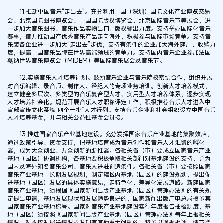
11.推动中国音乐“走出去”。充分利用中国（深圳）国际文化产业博览交易
会、北京国际图书博览会、中国国际版权博览会、北京国际音乐节等展会，进
一步加大音乐图书、音乐作品实物出口、版权输出力度。支持举办国际化音乐
赛事，借力推动国产优秀音乐产品走向海外，积极参与国际市场竞争。支持音
乐装备企业进一步加大“走出去”步伐，支持有条件的企业加大海外建厂、收购力
度，提高中国音乐品牌在世界高端领域的竞争力。支持国内音乐企业参加法国
戛纳世界音乐博览会（MIDEM）等国际音乐展会及音乐节。
12.实施音乐人才培养计划。鼓励音乐企业与音乐院校密切合作，组织开展
对音乐编辑、录音师、制作人、经纪人的专项业务培训。创新人才培养模式，
建立健全多层次、多类型的音乐复合型人才、实用型人才培养体系，逐步实现
人才培养社会化。规范开展音乐人才职称评定工作，积极推荐音乐人才进入中
宣部宣传文化系统“四个一批”人才行列。支持音乐企业和社会组织设立中国音乐
人才培养基金，并与相关公益性基金会对接。
13.推进国家音乐产业基地建设。充分发挥国家音乐产业基地的集聚效应，
通过政策引导、资金支持，把基地培育成为音乐创作和音乐人才汇聚的孵化
器，成为大众创业、万众创新的助推器。各相关省（市）要成立国家音乐产业
基地（园区）协调机构，各基地要积极争取相关部门对基地建设的支持，并为
国内及海外知名音乐公司、音乐人进驻创造条件。各相关省（市）要按照国家
音乐产业基地中长期发展规划，制定辖区内基地（园区）的建设规划，提出促
进基地（园区）发展的具体实施意见，走特色化、差异化发展道路。新建国家
音乐产业基地，须根据《国家新闻出版产业基地（园区）管理办法》的有关规
定提出申请，基地发展现状和发展趋势良好的，国家新闻出版广电总局授予其
国家音乐产业基地称号。国家对音乐产业基地建设实行年度报告抽检制度，基
地（园区）须按照《国家新闻出版产业基地（园区）管理办法》每年上报相关
情况，对不按时报送情况或发现有其他重大问题的，将予以通报批评；情节严