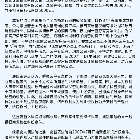
诉某计量仪器有限公司、沈某等侵犯商业经营秘密纠纷一案作出一审判决：被
告某计量仪器有限公司、沈某等停止侵权，共同赔偿原告经济损失80000元，
并承担其律师代理费3000元。
本案的原告是常州乃至全国衡器行业的知名企业，自1987年在常州成立以
来，公司掌握着全国各地大量高端的客户群。被告某计量仪器有限公司和原告
属相同行业，同样从事衡器产品的销售活动，彼此间一直存有竞争关系。为保
护客户信息等相关商业秘密，托利多公司制订了缜密的客户互动中心运作手
册，规定“不得对外泄露公司及客户任何资料，非本公司员工不得进入客户互动
中心”等准则，并与本公司电话营销中心员工沈某签订了一份保密协议，明确了
经营信息，包括客户信息、客户名单等，均属公司秘密，不得对外泄露。但沈
某利用在原告电话中心工作的便利，从2007年11月中旬起，通过QQ聊天、U盘
拷贝等方法，将其所知悉的原告客户信息发送给某计量仪器有限公司，对方获
取信息后，即对部分客户展开了营销活动。
法院审理后认为，群体客户信息作为一个整体，是企业花费大量人力、物
力建立起来的，属于不为公众所知悉的经营信息，且具有实用性，可以为权利
人带来经济利益。原告通过公司制度及保密协议等形式，采取了保密措施，属
于商业秘密。被告通过不正当手段披露、使用上述信息，已构成了对原告经营
秘密的侵犯。因此，根据被告侵权行为的性质和影响、侵权时间的长短、侵权
行为人的主观过错程度等因素，结合权利人为制止侵权行为所支付的合理开
支，法院作出了上述判决。
这是高新区法院取得部分知识产权案件审判资格以来，成功审理的又一起
侵犯商业秘密纠纷案件。
经最高人民法院批准，高新区法院自2007年7月开始受理知识产权案件。
法院为审理知识产权案件的民三庭配备了以硕士学历为主的高素质审判骨干，