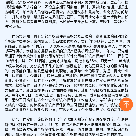
增购知识产权审判资料，从硬件上优先装备审判所需的物质设备。法官们不仅
抓紧业余时间进行自学，还设立定期学习制度。同时，通过组织培训、派员出
访等形式，给审判人员创造学习机会。多次组织参加最高院、省高院举办的培
训，并现场观摩上级法院及兄弟法院的庭审，审判专业化水平进一步提升。如
今，高新区法院知识产权审判庭，已经是一支学历层次高、年轻化、知识化的
法官队伍。
作为常州唯一具有知识产权案件管辖权的基层法院，高新区法院针对知识
产权案件类型多、案情复杂、专业性强的特点，贯彻“能调则调、当判则判、调
判结合、案结事了”的方针，无论权利人是本地当事人还是外地当事人，坚决予
以平等保护，为经济发展提供良好的知识产权保护司法环境。一年来，已先后
受理了上海大众汽车有限公司诉某汽车部件公司等知识产权案件12件，目前已
审结9件。其中7件以调解、撤诉方式结案，调撤率达78%，且无一件上诉或被
上级法院改判，充分发挥了保护创新、激励创新、优化更具吸引力的投资环境
的审判职能作用。该院还延伸审判职能，加强与企业的联系、沟通，提高企业
自主保护能力。今年4月，院长吴建国带领知识产权审判法官多次深入大型高新
企业、外资企业，倾听企业心声，了解和满足企业在知识产权保护方面的司法
需求，释疑解难，帮助企业规范经营行为，预控经营风险，指导企业知识产权
的保护工作，给企业提供有针对性的法律服务，受到了辖区领导和企业家的好
评。今年6月5日，该院又主动与区科技局、工商局、质量技术监督局等单位联
系，组织召开高新技术企业协会知识产权保护工作座谈会，与30多名企业负责
人就商业秘密、商标权等知识产权保护热点问题进行座谈。会后，该院还向20
家重点企业派驻法治建设指导员，有效地预防了企业知识产权纠纷的发生。
结合工作实际，该院还制订出台了《加大知识产权司法保护力度，促进创
新型城区建设若干意见》。6月底，该院还先后在小河常州汽摩配件市场、西夏
墅工具市场设立知识产权案件审理巡回法庭，通过快调、快判、快结知识产权
纠纷，极大地满足了市场经营者对知识产权提供高效快捷司法保护的需求。