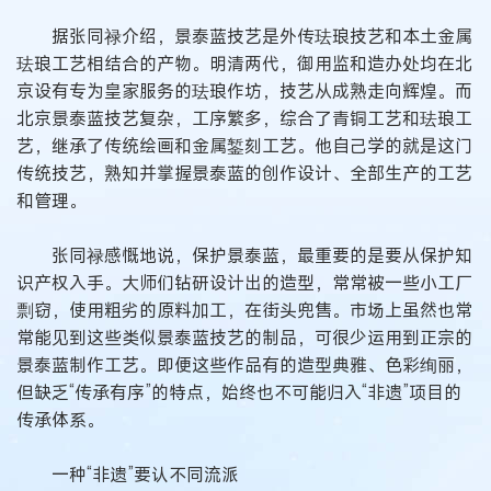
据张同禄介绍，景泰蓝技艺是外传珐琅技艺和本土金属
珐琅工艺相结合的产物。明清两代，御用监和造办处均在北
京设有专为皇家服务的珐琅作坊，技艺从成熟走向辉煌。而
北京景泰蓝技艺复杂，工序繁多，综合了青铜工艺和珐琅工
艺，继承了传统绘画和金属錾刻工艺。他自己学的就是这门
传统技艺，熟知并掌握景泰蓝的创作设计、全部生产的工艺
和管理。
张同禄感慨地说，保护景泰蓝，最重要的是要从保护知
识产权入手。大师们钻研设计出的造型，常常被一些小工厂
剽窃，使用粗劣的原料加工，在街头兜售。市场上虽然也常
常能见到这些类似景泰蓝技艺的制品，可很少运用到正宗的
景泰蓝制作工艺。即便这些作品有的造型典雅、色彩绚丽，
但缺乏“传承有序”的特点，始终也不可能归入“非遗”项目的
传承体系。
一种“非遗”要认不同流派