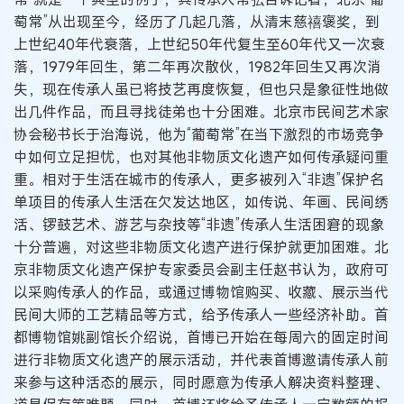
萄常”从出现至今，经历了几起几落，从清末慈禧褒奖，到
上世纪40年代衰落，上世纪50年代复生至60年代又一次衰
落，1979年回生，第二年再次散伙，1982年回生又再次消
失，现在传承人虽已将技艺再度恢复，但也只是象征性地做
出几件作品，而且寻找徒弟也十分困难。北京市民间艺术家
协会秘书长于治海说，他为“葡萄常”在当下激烈的市场竞争
中如何立足担忧，也对其他非物质文化遗产如何传承疑问重
重。相对于生活在城市的传承人，更多被列入“非遗”保护名
单项目的传承人生活在欠发达地区，如传说、年画、民间绣
活、锣鼓艺术、游艺与杂技等“非遗”传承人生活困窘的现象
十分普遍，对这些非物质文化遗产进行保护就更加困难。北
京非物质文化遗产保护专家委员会副主任赵书认为，政府可
以采购传承人的作品，或通过博物馆购买、收藏、展示当代
民间大师的工艺精品等方式，给予传承人一些经济补助。首
都博物馆姚副馆长介绍说，首博已开始在每周六的固定时间
进行非物质文化遗产的展示活动，并代表首博邀请传承人前
来参与这种活态的展示，同时愿意为传承人解决资料整理、