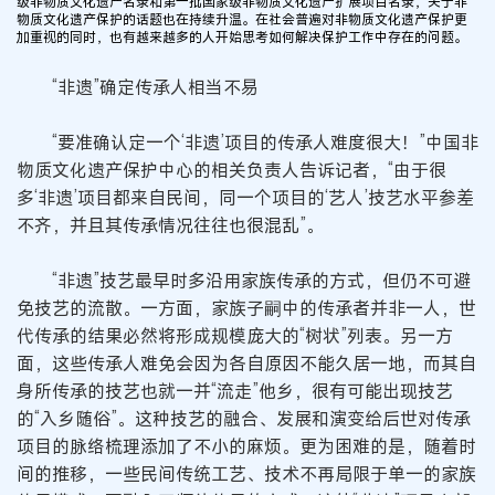
级非物质文化遗产名录和第一批国家级非物质文化遗产扩展项目名录，关于非
物质文化遗产保护的话题也在持续升温。在社会普遍对非物质文化遗产保护更
加重视的同时，也有越来越多的人开始思考如何解决保护工作中存在的问题。
“非遗”确定传承人相当不易
“要准确认定一个‘非遗’项目的传承人难度很大！”中国非
物质文化遗产保护中心的相关负责人告诉记者，“由于很
多‘非遗’项目都来自民间，同一个项目的‘艺人’技艺水平参差
不齐，并且其传承情况往往也很混乱”。
“非遗”技艺最早时多沿用家族传承的方式，但仍不可避
免技艺的流散。一方面，家族子嗣中的传承者并非一人，世
代传承的结果必然将形成规模庞大的“树状”列表。另一方
面，这些传承人难免会因为各自原因不能久居一地，而其自
身所传承的技艺也就一并“流走”他乡，很有可能出现技艺
的“入乡随俗”。这种技艺的融合、发展和演变给后世对传承
项目的脉络梳理添加了不小的麻烦。更为困难的是，随着时
间的推移，一些民间传统工艺、技术不再局限于单一的家族