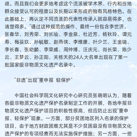
歧。而且我们会更多地考虑这个流派被学术界、行内和当地
群众接受认可的程度以及长期以来形成的独有风格特色。在
此基础上，再认定不同流派的代表性传承人就容易得多，也
清楚得多。”通过这种规范的操作，最终一份包含李世济、
张春华、刘秀荣、刘长瑜、李金泉、杜近芳、杨秋玲、谭元
寿、梅葆玖、孙毓敏、赵燕侠、李维康、叶少兰、王金璐、
李长春、张幼麟、李荣威、周仲博、汪庆元、尚长荣、陈少
云、王梦云、孙正阳、关栋天的24人大名单出现在了第一
批国家级非物质文化遗产名录中。
“非遗”出现“重申报 轻保护”
中国社会科学院文化研究中心研究员张晓明认为，随着
各级非物质文化遗产保护名录制定工作的开展，各地申报非
物质文化遗产保护项目的积极性很高，但应防止出现“重申
报、轻保护”现象。一方面，部分贫困地区列入名录的保护
项目，由于地方财政困难尤其是不少贫困县没有非物质文化
遗产保护的专项经费而无法实施保护措施；另一方面，一些