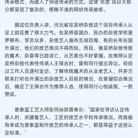
传承模式，而融入了师徒传承的方式。这使“非遗”项目大部
分都呈现了复杂的、模糊不清的网状传承脉络。
据这位负责人讲，河北省在吴桥杂技这个项目传承人认
定上就花费了很大力气。在吴桥县国办、民办的杂技学校星
罗棋布、学员众多，杂技艺人遍布五湖四海，有的长年在国
外演出，他们的技艺情况不得而知。而且，像吴桥杂技传统
的魔术、杂耍等日趋消亡，从艺者也不好掌握。在推荐认定
吴桥杂技代表性传承人王保合时，曾有同行提出异议。但经
过工作人员逐村走访、了解传统魔术的从业老艺人，并多方
联系打听在外演出的杂技艺人目前的情况，在掌握综合情况
后，确定了王保合作为推荐人选，使得同行心悦诚服，一致
赞成。
景泰蓝工艺大师张同禄就曾表示：“国家在寻访认定传
承人时，关键看艺人、工匠的技艺水平和传承情况。而我能
有幸成为景泰蓝制作技艺的传承人之一，都是得益于这些认
定标准。”