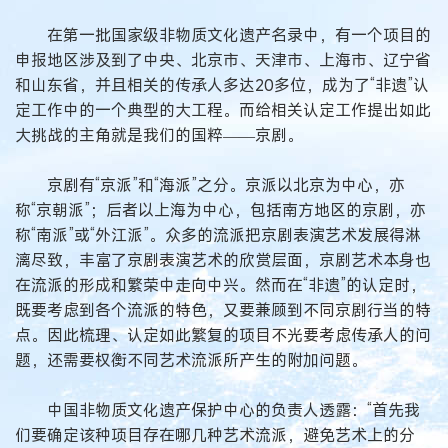
在第一批国家级非物质文化遗产名录中，有一个项目的
申报地区涉及到了中央、北京市、天津市、上海市、辽宁省
和山东省，并且相关的传承人多达20多位，成为了“非遗”认
定工作中的一个典型的大工程。而给相关认定工作提出如此
大挑战的主角就是我们的国粹——京剧。
京剧有“京派”和“海派”之分。京派以北京为中心，亦
称“京朝派”；后者以上海为中心，包括南方地区的京剧，亦
称“南派”或“外江派”。众多的流派把京剧表演艺术发展得淋
漓尽致，丰富了京剧表演艺术的欣赏层面，京剧艺术本身也
在流派的形成和繁荣中走向中兴。然而在“非遗”的认定时，
既要考虑到各个流派的特色，又要兼顾到不同京剧行当的特
点。因此梳理、认定如此繁复的项目不光要考虑传承人的问
题，还需要权衡不同艺术流派所产生的附加问题。
中国非物质文化遗产保护中心的负责人透露：“首先我
们要确定该种项目存在哪几种艺术流派，避免艺术上的分