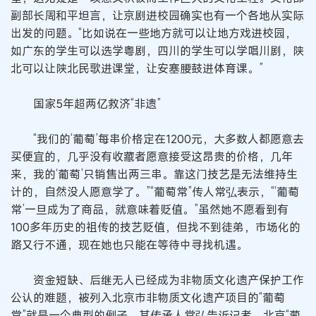
副部长周和平坦言，让京剧进校园确实也有一个各地从实际
出发的问题。“比如说在一些地方就可以让地方戏进校园，
如广东的学生可以选学粤剧，四川的学生可以学唱川剧，陕
北可以让陕北民歌进课堂，让安塞腰鼓进体育课。”
国家5年超两亿救济“非遗”
“我们的‘葡萄’每串价格定在1200元，大多数人都愿意去
买便宜的，几乎没有收藏者愿意接受这昂贵的价格，几年
来，我的‘葡萄’只销售出两三串。靠这门技艺是无法维持生
计的，自然没人愿意学了。”“葡萄常”传人常弘表示，“‘葡萄
常’一旦成为了商品，就意味着贬值。”虽然她不愿看到有
100多年历史的祖传的技艺贬值，但找不到徒弟，市场化的
路又行不通，现在她也只能在等待中寻找机遇。
资金短缺、后继无人已经成为非物质文化遗产保护工作
公认的难题，被列入北京市非物质文化遗产项目的“葡萄
常”就是一个典型的例子，其传承人常弘告诉记者，北京“葡