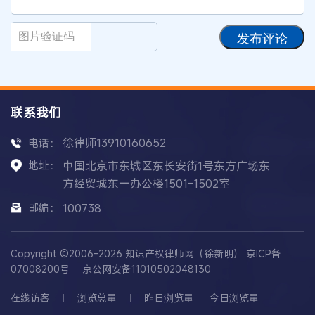
发布评论
联系我们
徐律师13910160652
电话：
地址：
中国北京市东城区东长安街1号东方广场东
方经贸城东一办公楼1501-1502室
邮编：
100738
Copyright ©2006-2026 知识产权律师网（徐新明）
京ICP备
07008200号
京公网安备11010502048130
在线访客
浏览总量
昨日浏览量
今日浏览量