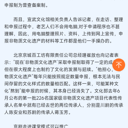
申报制为普查备案制。
而且，宣武文化馆相关负责人告诉记者，在走访、整理
和申报过程中，老艺人们不会用电脑,对于申请程序也不甚
理解，因此，用电脑整理照片、资料，上传到网上宣传，申
报非物质文化遗产的材料等工作都是他们一手操办的。
北京京城百工坊有限责任公司总经理崔放也向记者表
示：“现在‘非物质文化遗产’采取申报制取得了一定的成果，
但在很大程度上也制约了文化的发展与延续。”他担心，“非
物质文化遗产”每年只能按照规定数量申报，根本无法与民
间存留的文化样式的数量相匹配。这样一来，可能某种文
化“熬到”能申报的时候，其本身已经消失了。文化部去年6
月公布的第一批226名国家级非物质文化遗产项目代表性传
承人名单中就有已经去世的两位传承人，分别是川剧的传承
人陈安业和苏剧的传承人蒋玉芳。
京剧走进课堂模式可以推广