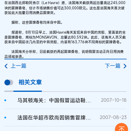
在法国西北部勒阿弗尔（Le Havre）港，法国海关截获两起总量高达245,000
块的冒牌香皂，估计市场销售价值可达300,000欧元。这也是法国海关首次破
获如此大批量日用消费品冒牌货。
据称，这些冒牌香皂均来自中国。
报道称，8月10日早上，法国Havre海关发现来自中国的货船，里面装的全
是冒牌香皂，商标为MONSAVON，总量达80,592块。此后，该海关人员又截
获来自中国前往几内亚的中转货船，内装有163,776块不同商标的冒牌香皂。
法国海关分析称，日前截获的两起冒牌香皂，说明假冒活动正向日用消费
品领域渗透。
上一篇
下一篇
相关文章
马其顿海关：中国假冒运动鞋难发现
2007-10-18
法国在华超市欧尚因销售冒牌产品受罚
2007-08-23