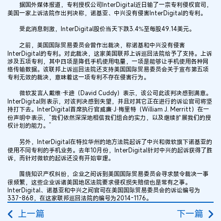
据国外媒体报道，专利授权公司InterDigital近日输了一宗专利侵权官司，
美国一家上诉法院作出判决称，诺基亚、中兴没有侵害InterDigital的专利。
受此消息刺激，InterDigital股价当天下跌3.4%至每股49.14美元。
之前，美国国际贸易委员会曾作出裁决，称诺基和中兴没有侵害
InterDigital的专利。对此裁决，这家美国联邦上诉巡回法院给予了支持。上诉
涉及五项专利，其中四项是降低手机使用电量，一项是能够让手机使用各种网
络传输数据。该联邦上诉巡回法院还支持美国国际贸易委员会关于宣布第五项
专利无效的裁决，意味着这一项专利不存在侵害行为。
微软发言人戴维·卡迪（David Cuddy）表示，该公司此该判决感到满意。
InterDigital则表示，对该判决感到失望，并且对其它正在进行的诉讼官司将坚
持打下去。InterDigital首席执行官威廉·J·梅里特（William J. Merritt）在一
份声明中表示，“我们依然深深地相信我们组合的实力，以及继续扩展我们的授
权计划的能力。”
另外，InterDigital在特拉华州的地方法院起诉了中兴和微软旗下诺基亚的
使用不同专利的手机业务。去年10月份，InterDigital针对中兴的起诉获得了胜
诉，而针对微软的起诉还没有开始审理。
围绕知识产权纠纷，企业之间诉到美国国际贸易委员会寻求禁令裁决一事
很频繁，这些企业诉诸美国地区法院要求侵权损失赔偿也是常有之事。
InterDigital、诺基亚和中兴之间官司在美国国际贸易委员会的诉讼编号为
337-868，在这家联邦巡回法院的编号为2014-1176。
上一篇
下一篇