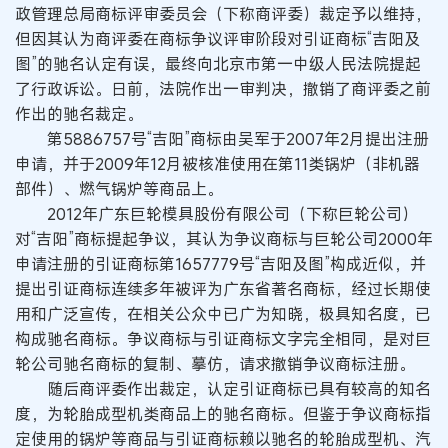
政管理总局商标评审委员会（下称商评委）裁定予以维持，
但因其认为商评委在商标争议评审阶段对引证商标“吉阳及
图”的驰名认定有误，最终向北京市第一中级人民法院提起
了行政诉讼。日前，法院作出一审判决，撤销了商评委之前
作出的驰名裁定。
第5886757号“吉阳”商标由吴军于2007年2月提出注册
申请，并于2009年12月被核准使用在第11类锅炉（非机器
部件）、燃气锅炉等商品上。
2012年广东巨轮模具股份有限公司（下称巨轮公司）
对“吉阳”商标提起争议，其认为争议商标与巨轮公司2000年
申请注册的引证商标第1657779号“吉阳及图”构成近似，并
提出引证商标连续多年被评为广东省著名商标，经过长期使
用和广泛宣传，在相关公众中已广为知晓，极具知名度，已
构成驰名商标。争议商标与引证商标文字完全相同，是对巨
轮公司驰名商标的复制、摹仿，请求撤销争议商标注册。
随后商评委作出裁定，认定引证商标已具有较高的知名
度，为轮胎成型机类商品上的驰名商标。但鉴于争议商标指
定使用的锅炉等商品与引证商标赖以驰名的轮胎成型机、汽