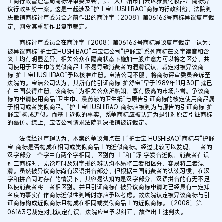
工商行政管理总局商标评审委员会，第三人广州市白云区雅曼化妆品厂商标异
议行政纠纷一案。这是一起涉及“护士宝 HUSHIBAO”商标的行政纠纷，法院判
决撤销商标评审委员会之前作出的商评字〔2008〕第06163号商标异议复审裁
定，判令其重新作出复审裁定。
商标评审委员会在商评字〔2008〕第06163号商标异议复审裁定中认为：
被异议商标“护士宝HUSHIBAO”与宝洁公司“护舒宝”系列商标在文字读音和含
义上均有明显差异，相关公众在隔离状态下施加一般注意力可以将之区分，共
同使用于卫生巾等类似商品上不易导致消费者的混淆误认，裁定对被异议商
标“护士宝HUSHIBAO”予以核准注册。宝洁公司不服，将商标评审委员会诉至
法院的。宝洁公司认为，其所有的引证商标“护舒宝”早于1989年11月30日就已
在中国获得注册，该商标广为相关公众所熟知，享有极高的市场声誉。争议商
标的申请使用商品“卫生巾、浸药液的卫生纸”与原告引证商标的核定使用商品属
于相同或者类似商品。“护士宝HUSHIBAO”商标应被判为与原告的引证商标“护
舒宝”构成近似。而基于近似的事实，系争商标应被认定为是针对原告引证商标
的摹仿。综上，宝洁公司请求法院判决撤销被诉裁定。
法院经过审理认为，本案的争议焦点在于“护士宝 HUSHIBAO”商标与“护舒
宝”商标是否构成在相同或类似商品上的近似商标。经过比较可以发现，二者的
汉字部分三个字中有两个字相同，区别的“士”和 “舒”字发音近似，消费者在识
别二商标时，无论呼叫及对字形的辨认均不易将二者相区分，容易将二者混
淆。虽然被异议商标尚有汉语拼音部分，但根据中国消费者的认读习惯，在汉
字和拼音同时存在的情况下，其容易认知的是汉字部分，汉语拼音的有无不足
以使消费者将二者相区别。并且引证商标在被异议商标申请时已经具有一定知
名度的事实在作商标近似性判断时亦应予以考虑。故法院认定被异议商标与引
证商标构成近似商标且构成在相同或类似商品上的近似商标。〔2008〕第
06163号裁定对此认定有误，法院应当予以纠正，故作出上述判决。