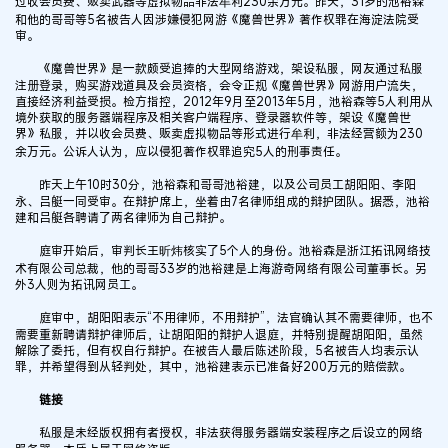
过收会员费、贩卖武器等虚拟物品非法牟利230余万元。昨天，31岁的池裕森
和他的哥哥等5名被告人因涉嫌侵犯网游《魔兽世界》著作权罪在海淀法院受
审。
《魔兽世界》是一款颇受追捧的大型网络游戏，架设私服，网友通过私服
注册登录，购买游戏道具及会员资格，会令正规《魔兽世界》网游用户流失，
直接经济利益受损。检方指控，2012年9月至2013年5月，池裕森等5人利用从
境外获取的服务器端程序及相关客户端程序、登录器软件等，架设《魔兽世
界》私服，并以收会员费、贩卖虚拟物品等形式进行牟利，非法经营额为230
余万元。公诉人认为，应以侵犯著作权罪追究5人的刑事责任。
昨天上午10时30分，池裕森和哥哥池裕建，以及公司员工胡阳阳、李阳
永、吕艇一同受审。在辩护席上，坐着由7名律师组成的辩护团队。据悉，池裕
建和吕艇各聘请了两名律师为自己辩护。
庭审开始后，审判长王昕炜核实了5个人的身份。池裕森是浙江拓讯网络技
术有限公司总裁，他的哥哥33岁的池裕建是上海游奇网络有限公司董事长。另
外3人则为拓讯网员工。
庭审中，胡阳阳表示“不用律师，不用辩护”，法官确认其不需要律师，也不
需要重新聘请辩护律师后，让胡阳阳的辩护人退庭，并特别提醒胡阳阳，虽然
解除了委托，但有权自行辩护。在被告人最后陈述阶段，5名被告人均表示认
罪，并希望得到从轻判处，其中，池裕建表示已准备好200万元的赔偿款。
链接
私服是未经版权拥有者授权，非法获得服务器端安装程序之后设立的网络