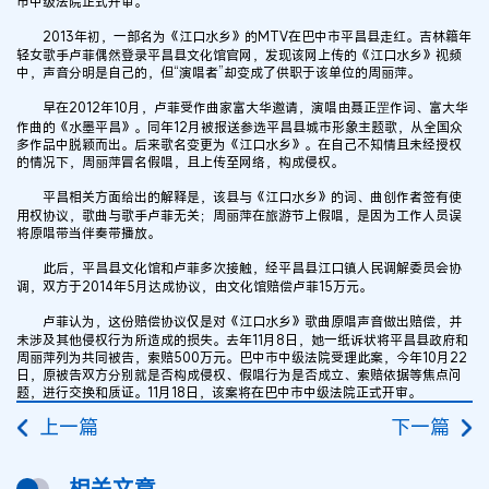
市中级法院正式开审。
2013年初，一部名为《江口水乡》的MTV在巴中市平昌县走红。吉林籍年
轻女歌手卢菲偶然登录平昌县文化馆官网，发现该网上传的《江口水乡》视频
中，声音分明是自己的，但“演唱者”却变成了供职于该单位的周丽萍。
早在2012年10月，卢菲受作曲家富大华邀请，演唱由聂正罡作词、富大华
作曲的《水墨平昌》。同年12月被报送参选平昌县城市形象主题歌，从全国众
多作品中脱颖而出。后来歌名变更为《江口水乡》。在自己不知情且未经授权
的情况下，周丽萍冒名假唱，且上传至网络，构成侵权。
平昌相关方面给出的解释是，该县与《江口水乡》的词、曲创作者签有使
用权协议，歌曲与歌手卢菲无关；周丽萍在旅游节上假唱，是因为工作人员误
将原唱带当伴奏带播放。
此后，平昌县文化馆和卢菲多次接触，经平昌县江口镇人民调解委员会协
调，双方于2014年5月达成协议，由文化馆赔偿卢菲15万元。
卢菲认为，这份赔偿协议仅是对《江口水乡》歌曲原唱声音做出赔偿，并
未涉及其他侵权行为所造成的损失。去年11月8日，她一纸诉状将平昌县政府和
周丽萍列为共同被告，索赔500万元。巴中市中级法院受理此案，今年10月22
日，原被告双方分别就是否构成侵权、假唱行为是否成立、索赔依据等焦点问
题，进行交换和质证。11月18日，该案将在巴中市中级法院正式开审。
上一篇
下一篇
相关文章