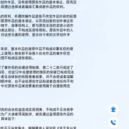
的创作作品，没有使用原告作品的基本表达，因而没
片段通过选择或者编排汇集成新作品的权利。
品的权利，所谓改编作品是指不改变作品内容的前提
保留原作品的基本表达，以及添加新的创作表达形
事情节、故事结构上，都与原告主张的武侠小说作
的表达部分，不构成实质性相似。原告作品中的人
，对这些元素的使用，是古往今来的文学创作手
上来讲，基本作品的演绎作品不构成对署名权的侵
义上使用人物名称不会落入在先作品的著作权范
使用不构成实质性相似。
定了著作权的合理适用制度，第二十二条只规定了
情形，对这12中合理使用的情形的突破已构成司法
作者生命体验的校园青春故事，并不会使读者误解
用相冲突，也不会给原告作品和读者造成任何不利
》中对原告作品某些要素的使用属于合理使用范
原告的合法权益造成实质损害，不构成不正当竞争
素为广大读者耳闻能详，被告通过盗用原告作品的
，具体如下：
用反不正当竞争法。根据最高人民法院《关于充分发