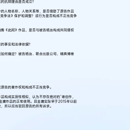
素的抗辩理由是否成立？
中的人物名称、人物关系等，是否借助了原告作品
当竞争法》保护和调整？该行为是否构成不正当竞争
销售《此间》作品，是否与被告杨治构成共同侵权
应的事实和法律依据？
额如何确定？被告杨治、联合出版公司、精典博维
犯原告的著作权和构成不正当竞争。
品构成实质性相似，认为不存在绝对的“谁创作，
庸作品的正常使用。且金庸实际早于2015年以前
效，所以应当驳回原告的所有诉求。