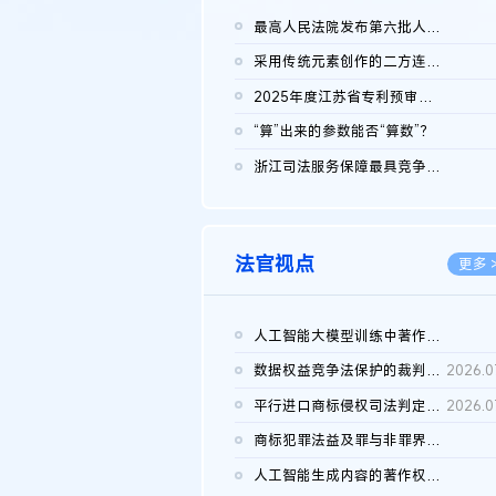
最高人民法院发布第六批人民法院种业知识产权司法保护典型案例 含...
2026.0
采用传统元素创作的二方连续装饰图案作品的独创性及侵权对比认定
2026.0
2025年度江苏省专利预审典型案例
2026.0
“算”出来的参数能否“算数”？
2026.0
浙江司法服务保障最具竞争力营商环境建设典型案例（第二批）含侵...
2026.0
法官视点
更多 
人工智能大模型训练中著作权的合理使用
2026.0
数据权益竞争法保护的裁判路径构建
2026.0
平行进口商标侵权司法判定规则的困境与纾解
2026.0
商标犯罪法益及罪与非罪界限研究
2026.0
人工智能生成内容的著作权司法认定：演进逻辑、现实困境与规则建...