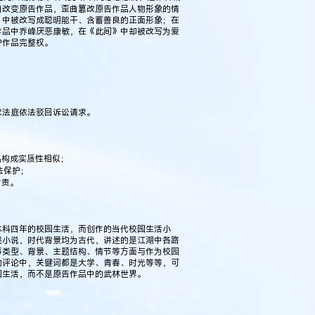
自改变原告作品，歪曲篡改原告作品人物形象的情
》中被改写成聪明能干、含蓄善良的正面形象；在
作品中乔峰厌恶康敏，在《此间》中却被改写为爱
护作品完整权。
求法庭依法驳回诉讼请求。
品构成实质性相似；
法保护；
指责。
本科四年的校园生活，而创作的当代校园生活小
侠小说，时代背景均为古代，讲述的是江湖中各路
事类型、背景、主题结构、情节等方面与作为校园
的评论中，关键词都是大学、青春、时光等等，可
园生活，而不是原告作品中的武林世界。