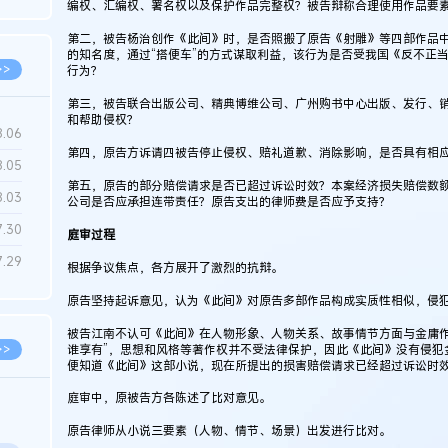
编权、汇编权、署名权以及保护作品完整权？被告辩称合理使用作品要
6.22
第二，被告杨治创作《此间》时，是否照搬了原告《射雕》等四部作品
的知名度，通过“搭便车”的方式谋取利益，该行为是否受我国《反不正
>>
行为？
第三，被告联合出版公司、精典博维公司、广州购书中心出版、发行、
和帮助侵权？
8.06
第四，原告方诉请四被告停止侵权、赔礼道歉、消除影响，是否具有相
8.05
第五，原告的部分赔偿请求是否已超过诉讼时效？本案经济损失赔偿数
8.03
公司是否应承担连带责任？原告支出的律师费是否应予支持？
7.30
庭审过程
7.29
根据争议焦点，各方展开了激烈的抗辩。
原告坚持起诉意见，认为《此间》对原告多部作品构成实质性相似，侵
被告江南不认可《此间》在人物形象、人物关系、故事情节方面与金庸作
>>
谁享有”，思想和风格等著作权并不受法律保护，因此《此间》没有侵犯金
便知道《此间》这部小说，现在所提出的损害赔偿请求已经超过诉讼时
庭审中，原被告方各陈述了比对意见。
原告律师从小说三要素（人物、情节、场景）出发进行比对。