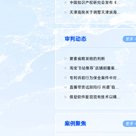
2026.0
中国知识产权研究会发布《2025年度中国企业海外知识产权纠纷调查...
2026.0
天津高院关于调整天津滨海高新技术产业开发区华苑科技园一审普通...
2026.0
审判动态
更多 
要素省略发明的判断
2026.0
淘宝“B站推荐”店铺刷量案维持原判，两被告连带赔偿150万元
2026.0
专利诉前行为保全案件中对仿制药申请人曾作出三类声明的考量及违...
2026.0
直播带货诋毁同行 所谓“临场发挥”不免责
2026.0
借助软件复现现有技术以确认相关参数特征是否被公开
2026.0
案例聚焦
更多 