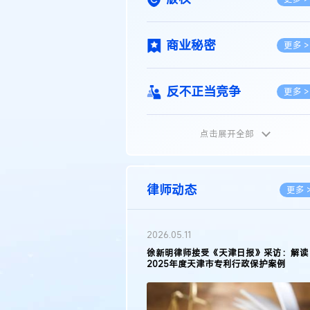
商业秘密
更多 >
反不正当竞争
更多 >
点击展开全部
植物新品种
更多 >
地理标志
更多 >
律师动态
更多 
集成电路布图设计
更多 >
2026.05.11
徐新明律师接受《天津日报》采访：解读
2025年度天津市专利行政保护案例
技术合同
更多 >