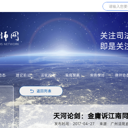
关注司
即是关
动态
理论前沿
法官视点
案例聚焦
实务探讨
律师动
返回列表
天河论剑：金庸诉江南
发布时间：2017-04-27
来源：广州法院