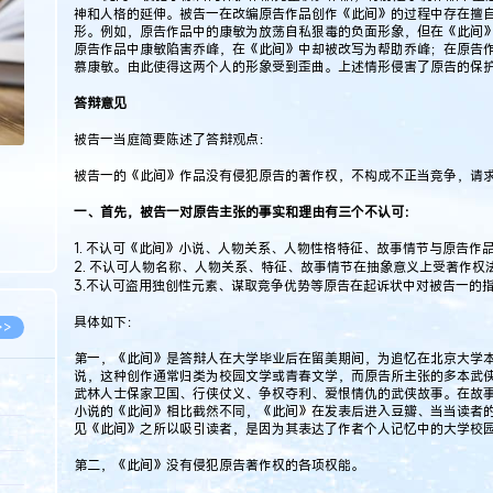
神和人格的延伸。被告一在改编原告作品创作《此间》的过程中存在擅
>
形。例如，原告作品中的康敏为放荡自私狠毒的负面形象，但在《此间
原告作品中康敏陷害乔峰，在《此间》中却被改写为帮助乔峰；在原告
慕康敏。由此使得这两个人的形象受到歪曲。上述情形侵害了原告的保
答辩意见
被告一当庭简要陈述了答辩观点：
被告一的《此间》作品没有侵犯原告的著作权，不构成不正当竞争，请
一、首先，被告一对原告主张的事实和理由有三个不认可：
1. 不认可《此间》小说、人物关系、人物性格特征、故事情节与原告作
2. 不认可人物名称、人物关系、特征、故事情节在抽象意义上受著作权
3.不认可盗用独创性元素、谋取竞争优势等原告在起诉状中对被告一的
具体如下：
>>
第一，《此间》是答辩人在大学毕业后在留美期间，为追忆在北京大学
说，这种创作通常归类为校园文学或青春文学，而原告所主张的多本武
武林人士保家卫国、行侠仗义、争权夺利、爱恨情仇的武侠故事。在故
小说的《此间》相比截然不同，《此间》在发表后进入豆瓣、当当读者
见《此间》之所以吸引读者，是因为其表达了作者个人记忆中的大学校
8.07
第二，《此间》没有侵犯原告著作权的各项权能。
5.14