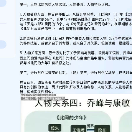
第一，人物比对包括人物名称、人物关系、人物特征比对。
1. 人物名称方面，原告律师指出，从统计情况看，《此间》（十周年纪
的人物名称达到66个，其中与《射雕英雄传》雷同的27个，与《神雕侠
与《天龙八部》雷同的18个，与《倚天屠龙记》雷同的4个。在早期版
《此间》故事矛盾当中，未对情节起到推动作用。
2.原告律师通过比对《此间》的9个主要人物和次要人物（57个中选取
的特殊技能，或者来自于其背景，或来自于其关系，但使读者一眼能看
3. 人物关系方面，原告方对比了关于郭靖与黄蓉、段誉与王语嫣、乔
蓉之间的爱情故事在《此间》的体现与金庸作品中相似，郭靖和黄蓉的
都与《此间的少年》有相似之处。
第二，进行对作品情节的比对。（略）第三，进行对作品场景，包括时
原告认为，原告所著《射雕英雄传》等四部作品中所涉及的令狐冲等人
具有独创性的表达，而《此间》所涉及人物名称、人物关系、人物特征
显，构成实质性相似。