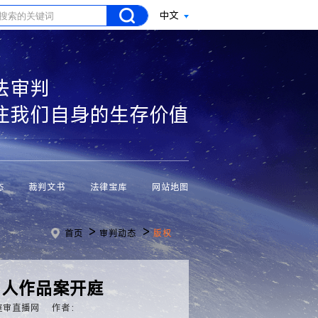
中文
法审判
注我们自身的生存价值
态
裁判文书
法律宝库
网站地图
>
>
首页
审判动态
版权
同人作品案开庭
庭审直播网
作者：