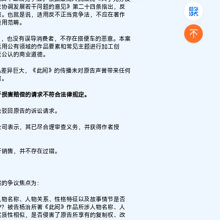
主协调发展若干问题的意见》第二十四条指出，反
策。也就是说，适用反不正当竞争法，不应在著作
适用范畴。
名，也没有误导消费者，不存在搭便车的恶意。本案
运用公有领域的作品要素和常见主题进行加工创
反公认的商业道德。
品差异巨大，《此间》的传播未对原告声誉带来任何
害。
于损害赔偿的请求不符合法律规定。
法驳回原告的诉讼请求。
公司表示，其已尽合理审查义务，并获得作者授
行销售，并不存在过错。
案的争议焦点为：
人物名称、人物关系、性格特征以及故事情节是否
护？被告杨治所著《此间》作品所涉人物名称、人
实质性相似，是否侵害了原告所享有的复制权、改