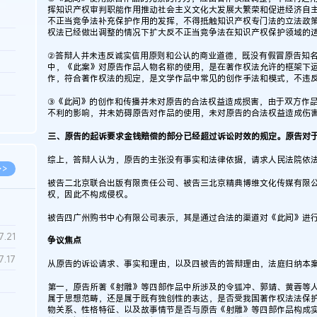
挥知识产权审判职能作用推动社会主义文化大发展大繁荣和促进经济自
不正当竞争法补充保护作用的发挥，不得抵触知识产权专门法的立法政
权法已经做出调整的情况下扩大反不正当竞争法在知识产权保护领域的
3.26
②答辩人并未违反诚实信用原则和公认的商业道德，既没有假冒原告知
8.06
中，《此案》对原告作品人物名称的使用，是在著作权法允许的框架下
作，符合著作权法的规定，是文学作品中常见的创作手法和模式，不违
8.04
③《此间》的创作和传播并未对原告的合法权益造成损害，由于双方作
8.04
不利的影响，并未妨碍原告对作品的使用，未对原告的合法权益造成伤
8.03
三、原告的起诉要求金钱赔偿的部分已经超过诉讼时效的规定。原告对
综上，答辩人认为，原告的主张没有事实和法律依据，请求人民法院依
>>
被告二北京联合出版有限责任公司、被告三北京精典博维文化传媒有限
权，因此不构成侵权。
被告四广州购书中心有限公司表示，其是通过合法的渠道对《此间》进
7.28
7.21
争议焦点
7.17
从原告的诉讼请求、事实和理由，以及四被告的答辩理由，法庭归纳本
第一，原告所著《射雕》等四部作品中所涉及的令狐冲、郭靖、黄蓉等
属于思想范畴，还是属于既有独创性的表达，是否受我国著作权法法保
7.02
物关系、性格特征、以及故事情节是否与原告《射雕》等四部作品构成