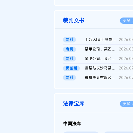
2026.0
裁判文书
更多 
专利
上诉人I某工具制品有限公司与被上诉人程某及一审被告中华人民共和...
2026.0
专利
某甲公司、某乙公司、某丙公司申请诉前行为保全复议裁定书
2026.0
专利
某甲公司、某乙公司、官某与某丙公司专利申请权权属纠纷 二审判决...
2026.0
反垄断
谭某与长沙马某堆农产品股份有限公司滥用市场支配地位纠纷二审裁...
2026.0
专利
杭州华某有限公司与菲某有限公司侵害发明专利权纠纷
2026.0
法律宝库
更多 
中国法库