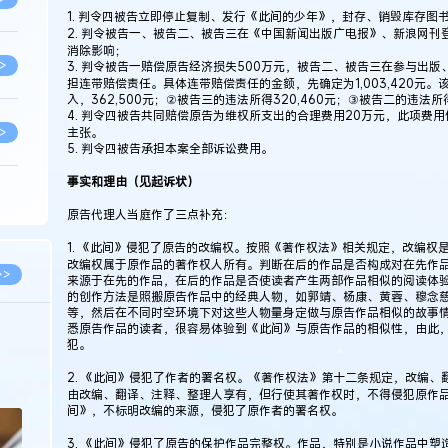
1. 判令四被告立即停止复制、发行《此间的少年》，封存、销毁库存图
2. 判令被告一、被告二、被告三在《中国新闻出版广电报》、新浪网
消除影响；
>
3. 判令被告一赔偿原告经济损失500万元，被告二、被告三在参与出
担连带赔偿责任。具体连带赔偿责任的金额，先确定为1,003,420元
入，362,500元；②被告三的违法所得320,460元；③被告二的违法所得
4. 判令四被告共同赔偿原告为维权所支出的合理费用20万元，此项费
>
主张。
5. 判令四被告承担本案全部诉讼费用。
事实和理由（见起诉状）
>
原告代理人当庭作了三点补充：
1. 《此间》侵犯了原告的改编权。按照《著作权法》相关规定，改编
改编权属于原作品的著作权人所有。判断在后的作品是否构成对在先作
>
>>
来源于在先的作品，在后的作品是否使读者产生两部作品相似的阅读体
的创作方法是照搬原告作品中的经典人物，如郭靖、杨康、黄蓉、穆念
等，然后在不同时空环境下对这些人物量身定做与原告作品相似的故事
悉原告作品的读者，很容易体验到《此间》与原告作品的相似性，由此
>
2026.03.09
2026.02.10
犯。
著名知识产权律师徐新明接受《中国经营
徐新明律师经典案
2. 《此间》侵犯了作者的署名权。《著作权法》第十二条规定，改编
报》采访：技术革新下知识产权保护面临新
技有限公司技术合
由改编、翻译、注释、整理人享有，但行使其著作权时，不得侵犯原作
挑战与应对策略
>
间》，不标明改编的来源，侵犯了原作者的署名权。
3. 《此间》侵犯了原告的保护作品完整权。作品，特别是小说作品中