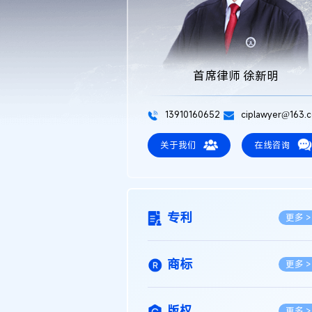
首席律师 徐新明
13910160652
ciplawyer@163.
关于我们
在线咨询
专利
更多 >
商标
更多 >
版权
更多 >