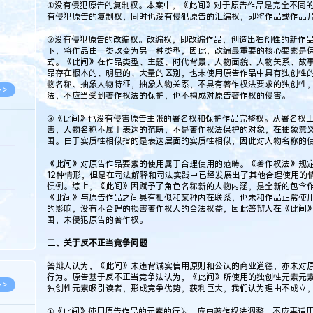
①没有侵犯原告的复制权。本案中，《此间》对于原告作品是完全不同
5.08
有侵犯原告的复制权，同时也没有侵犯原告的汇编权，即将作品或作品
8.07
②没有侵犯原告的改编权。改编权，即改编作品，创造出独创性的新作
8.07
下，将作品由一类改变为另一种类型，因此，改编最重要的核心要素是
式。《此间》在作品类型、主题、时代背景、人物面貌、人物关系、故
品存在根本的、明显的、大量的区别，也未使用原告作品中具有独创性
物名称、抽象人物特征，抽象人物关系，不具有著作权法要求的独创性
>>
法，不应当受到著作权法的保护，也不构成对原告著作权的侵害。
③《此间》也没有侵害原告主张的署名权和保护作品完整权。从署名权
害，人物名称不属于表达的范畴，不是著作权法保护的对象，在抽象意
围。由于实质性相似指的是表达层面的实质性相似，因此对人物名称的
8.06
《此间》对原告作品要素的使用属于合理使用的范畴。《著作权法》规
12种情形，但是在司法解释和司法实践中已经发展出了其他合理使用的
8.05
惯例。综上，《此间》因赋予了角色名称新的人物内涵，是全新的包含
《此间》与原告作品之间具有相似和某种内在联系，也未和作品正常使
8.05
的影响，没有不合理的损害著作权人的合法权益，因此答辩人在《此间
围，未侵犯原告的著作权。
8.04
二、关于反不正当竞争问题
8.04
答辩人认为，《此间》未违背诚实信用原则和公认的商业道德，亦未对
行为。原告基于反不正当竞争法认为，《此间》所使用的独创性元素元
>>
独创性元素吸引读者，形成竞争优势，获利巨大，我们认为理由不成立
①《此间》使用原告作品的元素的行为，应由著作权法调整，不应再适