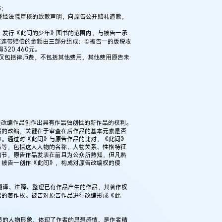
书；
刊登经法院审核的致歉声明，向原告公开赔礼道歉，
版、发行《此间的少年》图书的范围内，与被告一承
。该连带赔偿的金额由三部分组成：①被告一的版税收
320,460元。
用仅包括律师费，不包括其他费用，其他费用原告未
权是改编作品创作出具有作品独创性的新作品的权利。
品的改编，关键在于审查在后作品的基本元素是否
验。通过对《此间》与原告作品的比对，《此间》
慈等，包括这人人物的名称、人物关系、性格特征
情节，原告作品发表在前且为公众所熟知，但凡熟
，被告一创作《此间》，构成对原告改编权的侵
例：刘某与西安某生物科
、翻译、注释、整理已有作品产生的作品，其著作权
作开发合同纠纷案
品的著作权。被告对原告作品进行改编形成《此
塑造的人物形象，体现了作者的思想感情，是作者精