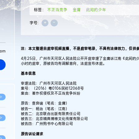
标签：
不正当竞争
金庸
此间的少年
+
-
字号:
注：本文整理自庭审视频直播，不是庭审笔录，不具有法律效力，仅供
com
4月25日，广州市天河区人民法院公开开庭审理了金庸诉江南《此间的
小时的庭审，原被告均有调解意向，法庭宣布休庭。
基本信息
审理法院：广州市天河区人民法院
案号：（2016）粤0106民初12068号
案由：著作权侵权及不正当竞争纠纷
>
原告：查良镛（笔名：金庸）
被告一：杨治（笔名：江南）
被告二：北京联合出版有限责任公司
>
被告三：北京精典博维文化传媒有限公司
被告四：广州购书中心有限公司
原告诉讼请求
>