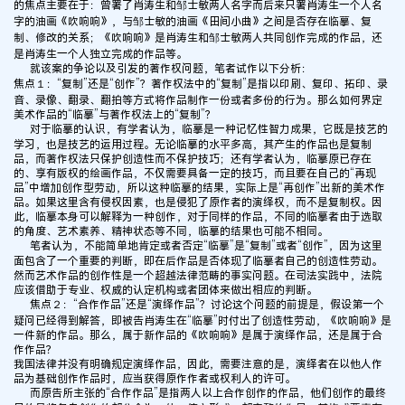
的焦点主要在于：曾署了肖涛生和邹士敏两人名字而后来只署肖涛生一个人名
字的油画《吹响响》，与邹士敏的油画《田间小曲》之间是否存在临摹、复
制、修改的关系；《吹响响》是肖涛生和邹士敏两人共同创作完成的作品，还
是肖涛生一个人独立完成的作品等。
就该案的争论以及引发的著作权问题，笔者试作以下分析：
焦点１：“复制”还是“创作”？著作权法中的“复制”是指以印刷、复印、拓印、录
音、录像、翻录、翻拍等方式将作品制作一份或者多份的行为。那么如何界定
美术作品的“临摹”与著作权法上的“复制”？
对于临摹的认识，有学者认为，临摹是一种记忆性智力成果，它既是技艺的
学习，也是技艺的运用过程。无论临摹的水平多高，其产生的作品也是复制
品，而著作权法只保护创造性而不保护技巧；还有学者认为，临摹原已存在
的、享有版权的绘画作品，不仅需要具备一定的技巧，而且要在自己的“再现
品”中增加创作型劳动，所以这种临摹的结果，实际上是“再创作”出新的美术作
品。如果这里含有侵权因素，也是侵犯了原作者的演绎权，而不是复制权。因
此，临摹本身可以解释为一种创作，对于同样的作品，不同的临摹者由于选取
的角度、艺术素养、精神状态等不同，临摹的结果也可能不相同。
笔者认为，不能简单地肯定或者否定“临摹”是“复制”或者“创作”，因为这里
面包含了一个重要的判断，即在后作品是否体现了临摹者自己的创造性劳动。
然而艺术作品的创作性是一个超越法律范畴的事实问题。在司法实践中，法院
应该借助于专业、权威的认定机构或者团体来做出相应的判断。
焦点２：“合作作品”还是“演绎作品”？讨论这个问题的前提是，假设第一个
疑问已经得到解答，即被告肖涛生在“临摹”时付出了创造性劳动，《吹响响》是
一件新的作品。那么，属于新作品的《吹响响》是属于演绎作品，还是属于合
作作品？
我国法律并没有明确规定演绎作品，因此，需要注意的是，演绎者在以他人作
品为基础创作作品时，应当获得原作作者或权利人的许可。
而原告所主张的“合作作品”是指两人以上合作创作的作品，他们创作的最终