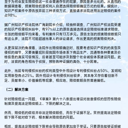
至于为何会发生赔偿低这一社会普遍存在的现象，原因是多元化的。从直观的
数据调查看，损害赔偿低是权利人自愿选择赔偿额确定方式的结果。据统计，
知识产权案件中原告放弃前三种求偿方式，直接请求法院适用法定赔偿的案件
占98%。
据广州知识产权法院林广海副院长介绍，经抽样调查，广州知识产权法院受理
的知识产权侵权纠纷中，有97%以上的原告直接选择法定赔偿标准请求赔偿，
主张的赔偿额平均来看，专利案件只有13万多元。原告主张的损害赔偿数额只
有这么多，法院不可能超越当事人的诉讼请求，作出更高的损害赔偿判决。
从更深层次的角度看，法院作出赔偿额确定时，既要考虑知识产权的的类型及
侵权的细节，又要衡量现阶段我国市场体系下商品生产、流通等各种要素及价
格信息的真实可信情况，后者甚至可能涉及到整个社会诚信体系建设问题。此
时，法官的角色相当于侦探，辨别各种证据的真伪，十分困难。
此外，当前专利侵权纠纷的权利类型中外观设计专利侵权纠纷占50%，发明和
实用新型各占25%。因外观设计专利侵权纠纷较多，其本身又存在着创新不
足、贡献率小、价值偏低等现象，相应地，赔偿数额自然普遍偏低。
（二）解决方案
针对赔偿低这一问题，《草案》第六十八条提出增设对故意侵权的惩罚性赔偿
制度及提高法定赔偿额上、下限的解决之法。
然而，赔偿低的症结并非法定赔偿额低，而在于证据不足。贸然提高法定赔偿
额下限不能对症下药、根本解决赔偿低的问题。
相反，提高法定赔偿额下限将会导致原告更加怠于举证。只要原告能够证明被