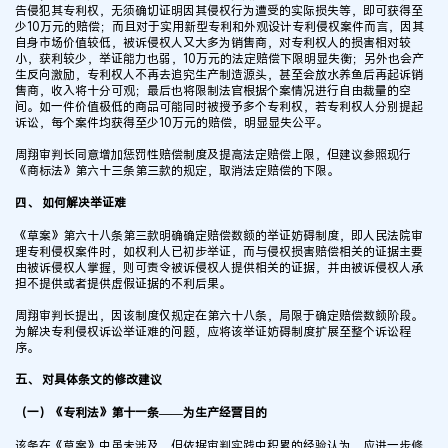
告侵犯其专利权，无须确切证明因其侵权行为遭受的实际损失等，即可获得至
少10万元的赔偿；而且对于实用新型专利和外观设计专利侵权案件而言，因其
自身市场价值较低，被诉侵权人又大多为销售商，对专利权人的损害相对较
小，获利较少，举证能力也弱，10万元的法定赔偿下限明显失衡；另外也会产
生反向激励，专利权人不再去追究生产制造源头，甚至会放水养鱼后再起诉销
售商，收入将十分可观；最后也将限制法官根据个案情况进行自由裁量的空
间。如一件价值极低的商品可能同时被授予多个专利权，若专利权人分别提起
诉讼，每个案件均获得至少10万元的赔偿，明显显失公平。
周翔审判长同意增加惩罚性赔偿制度及提高法定赔偿上限，但建议参照现行
《商标法》第六十三条第三款的规定，取消法定赔偿的下限。
四、 如何解决举证难
《草案》第六十八条第三款明确确定赔偿数额的举证妨碍制度，即人民法院审
理专利侵权案件时，如权利人已初步举证，而与侵权损害赔偿相关的证据主要
由被诉侵权人掌握，则可责令被诉侵权人提供相关的证据，并由被诉侵权人承
担不提供或者提供虚假证据的不利后果。
周翔审判长提出，因该制度仅规定在第六十八条，局限于确定赔偿数额阶段。
为解决专利侵权诉讼举证难的问题，应将该举证妨碍制度扩展至整个诉讼程
序。
五、 对具体条文的修改建议
（一）《专利法》第十一条——为生产经营目的
该条在《草案》中虽未涉及，但依据审判实践中积累的经验认为，应进一步修