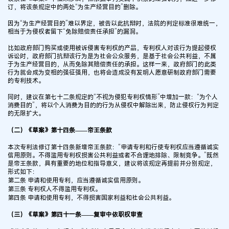
订，将该条规定中的两处“为生产经营目的”删除。
因为“为生产经营目的”难以界定，被告以此抗辩时，法院的判定标准很难统一，
相当于为侵权者留下“免除赔偿责任承担”的漏洞。
比如政府部门购买或使用被诉侵害专利权的产品，专利权人对该行为提起侵权
诉讼时，政府部门抗辩该行为是为社会公众服务，是基于社会公共利益，不属
于为生产经营目的，从而免除其赔偿责任的承担。这样一来，政府部门的此类
行为就会成为变相的强征强用，也将会造成没有发明人愿意研制政府部门需要
的专利技术。
同时，建议在第七十二条规定的“不视为侵犯专利权情形”中增加一款：“为个人
消费目的”，将以个人消费为目的的行为从侵权中解除出来，防止侵权行为判定
的无限扩大。
（二）《草案》第十四条——帝王条款
本次专利法修订第十四条新增帝王条款：“申请专利和行使专利权应当遵循诚实
信用原则。不得滥用专利权损害公共利益或者不合理地排除、限制竞争。”既然
是帝王条款，具有重要的地位和指导意义，建议将该规定再提前并分别规定，
形式如下：
第二条 申请和使用专利，应当遵循诚实信用原则。
第三条 专利权人不得滥用专利权。
第四条 申请和使用专利，不得损害国家利益和社会公共利益。
（三）《草案》第四十一条——复审中依职权审查