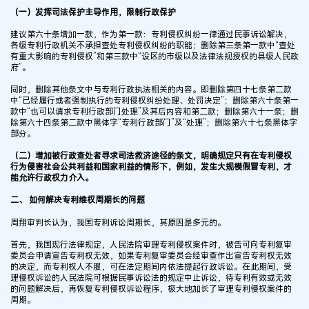
（一）发挥司法保护主导作用，限制行政保护
建议第六十条增加一款，作为第一款：专利侵权纠纷一律通过民事诉讼解决，
各级专利行政机关不承担查处专利侵权纠纷的职能；删除第三条第一款中“查处
有重大影响的专利侵权”和第三款中“设区的市级以及法律法规授权的县级人民政
府”。
同时，删除其他条文中与专利行政执法相关的内容。即删除第四十七条第二款
中“已经履行或者强制执行的专利侵权纠纷处理、处罚决定”；删除第六十条第一
款中“也可以请求专利行政部门处理”及其后内容和第二款；删除第六十一条；删
除第六十四条第二款中黑体字“专利行政部门”及“处理”；删除第六十七条黑体字
部分。
（二）增加被行政查处者寻求司法救济途径的条文，明确规定只有在专利侵权
行为侵害社会公共利益和国家利益的情形下，例如，发生大规模假冒专利，才
能允许行政权力介入。
二、 如何解决专利维权周期长的问题
周翔审判长认为，我国专利诉讼周期长，其原因是多元的。
首先，我国现行法律规定，人民法院审理专利侵权案件时，被告可向专利复审
委员会申请宣告专利权无效，如果专利复审委员会经审查作出宣告专利权无效
的决定，而专利权人不服，可在法定期间内依法提起行政诉讼。在此期间，受
理侵权诉讼的人民法院可根据民事诉讼法的规定中止诉讼，待专利有效或无效
的问题解决后，再恢复专利侵权诉讼程序，极大地加长了审理专利侵权案件的
周期。