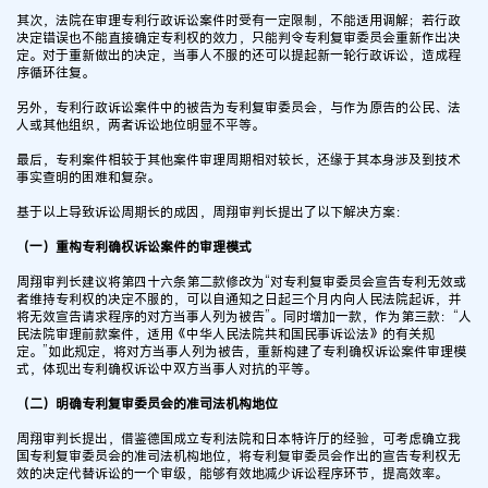
其次，法院在审理专利行政诉讼案件时受有一定限制，不能适用调解；若行政
决定错误也不能直接确定专利权的效力，只能判令专利复审委员会重新作出决
定。对于重新做出的决定，当事人不服的还可以提起新一轮行政诉讼，造成程
序循环往复。
另外，专利行政诉讼案件中的被告为专利复审委员会，与作为原告的公民、法
人或其他组织，两者诉讼地位明显不平等。
最后，专利案件相较于其他案件审理周期相对较长，还缘于其本身涉及到技术
事实查明的困难和复杂。
基于以上导致诉讼周期长的成因，周翔审判长提出了以下解决方案：
（一）重构专利确权诉讼案件的审理模式
周翔审判长建议将第四十六条第二款修改为“对专利复审委员会宣告专利无效或
者维持专利权的决定不服的，可以自通知之日起三个月内向人民法院起诉，并
将无效宣告请求程序的对方当事人列为被告”。同时增加一款，作为第三款：“人
民法院审理前款案件，适用《中华人民法院共和国民事诉讼法》的有关规
定。”如此规定，将对方当事人列为被告，重新构建了专利确权诉讼案件审理模
式，体现出专利确权诉讼中双方当事人对抗的平等。
（二）明确专利复审委员会的准司法机构地位
周翔审判长提出，借鉴德国成立专利法院和日本特许厅的经验，可考虑确立我
国专利复审委员会的准司法机构地位，将专利复审委员会作出的宣告专利权无
效的决定代替诉讼的一个审级，能够有效地减少诉讼程序环节，提高效率。