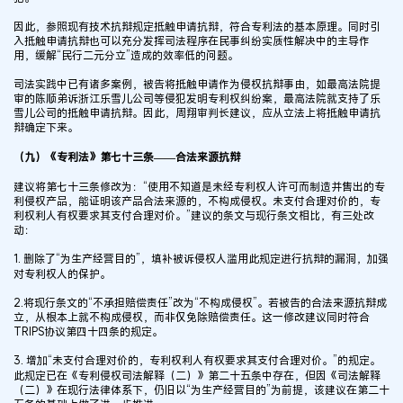
因此，参照现有技术抗辩规定抵触申请抗辩，符合专利法的基本原理。同时引
入抵触申请抗辩也可以充分发挥司法程序在民事纠纷实质性解决中的主导作
用，缓解“民行二元分立”造成的效率低的问题。
司法实践中已有诸多案例，被告将抵触申请作为侵权抗辩事由，如最高法院提
审的陈顺弟诉浙江乐雪儿公司等侵犯发明专利权纠纷案，最高法院就支持了乐
雪儿公司的抵触申请抗辩。因此，周翔审判长建议，应从立法上将抵触申请抗
辩确定下来。
（九）《专利法》第七十三条——合法来源抗辩
建议将第七十三条修改为：“使用不知道是未经专利权人许可而制造并售出的专
利侵权产品，能证明该产品合法来源的，不构成侵权。未支付合理对价的，专
利权利人有权要求其支付合理对价。”建议的条文与现行条文相比，有三处改
动：
1. 删除了“为生产经营目的”，填补被诉侵权人滥用此规定进行抗辩的漏洞，加强
对专利权人的保护。
2.将现行条文的“不承担赔偿责任”改为“不构成侵权”。若被告的合法来源抗辩成
立，从根本上就不构成侵权，而非仅免除赔偿责任。这一修改建议同时符合
TRIPS协议第四十四条的规定。
3. 增加“未支付合理对价的，专利权利人有权要求其支付合理对价。”的规定。
此规定已在《专利侵权司法解释（二）》第二十五条中存在，但因《司法解释
（二）》在现行法律体系下，仍旧以“为生产经营目的”为前提，该建议在第二十