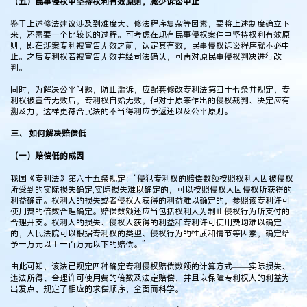
（五）民事侵权中坚持权利有效原则，减少诉讼中止
鉴于上述修法建议涉及到难度大、修法程序复杂等因素，要将上述制度确立下
来，还需要一个比较长的过程。可考虑在现有民事侵权案件中坚持权利有效原
则，即在涉案专利被宣告无效之前，认定其有效，民事侵权诉讼程序就不必中
止。之后专利权若被宣告无效并经司法确认，可再对原民事侵权判决进行改
判。
同时，为解决公平问题，防止滥诉，应配套修改专利法第四十七条并规定，专
利权被宣告无效后，专利权自始无效，但对于原来作出的侵权裁判、决定应有
溯及力，这样更符合民法的不当得利应予返还以及公平原则。
三、 如何解决赔偿低
（一）赔偿低的成因
我国《专利法》第六十五条规定：“侵犯专利权的赔偿数额按照权利人因被侵权
所受到的实际损失确定;实际损失难以确定的，可以按照侵权人因侵权所获得的
利益确定。权利人的损失或者侵权人获得的利益难以确定的，参照该专利许可
使用费的倍数合理确定。赔偿数额还应当包括权利人为制止侵权行为所支付的
合理开支。权利人的损失、侵权人获得的利益和专利许可使用费均难以确定
的，人民法院可以根据专利权的类型、侵权行为的性质和情节等因素，确定给
予一万元以上一百万元以下的赔偿。”
由此可知，该法已规定四种确定专利侵权赔偿数额的计算方式——实际损失、
违法所得、合理许可使用费的倍数及法定赔偿，并且以保障专利权人的利益为
出发点，规定了相应的求偿顺序，全面而科学。