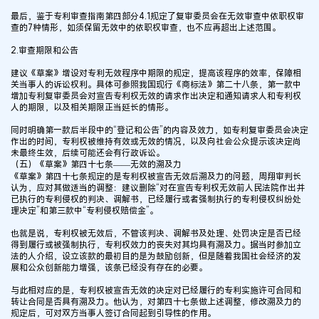
最后，鉴于专利审查指南第四部分4.1规定了复审委员会在无效审查中依职权审
查的7种情形，如须保留无效中的依职权审查，也不应再超出上述范围。
2.审查期限和公告
建议《草案》增设对专利无效程序中期限的规定，提高该程序的效率，保障相
关当事人的诉讼权利。具体可参照我国现行《商标法》第二十八条，第一款中
增加专利复审委员会对宣告专利权无效的请求作出决定和通知请求人和专利权
人的期限，以及相关期限正当延长的情形。
同时明确第一款后半段中的“登记和公告”的内容及效力，如专利复审委员会决定
作出的时间，专利权被维持有效或无效的情况，以及向社会公众提示该决定尚
未最终生效，后续可能还会有行政诉讼。
（五）《草案》第四十七条——无效的溯及力
《草案》第四十七条规定的是专利权被宣告无效后溯及力的问题，周翔审判长
认为，应对其做适当的调整：建议删除“对在宣告专利权无效前人民法院作出并
已执行的专利侵权的判决、调解书，已经履行或者强制执行的专利侵权纠纷处
理决定”和第三款中“专利侵权赔偿金”。
也就是说，专利权被无效后，不管该判决、调解书及处理、处罚决定是否已经
得到履行或被强制执行，专利权效力的丧失对其均具有溯及力。据当时参加立
法的人介绍，设立该款的最初目的是为鼓励创新，但是随着我国社会经济的发
展和公众创新能力增强，该条已经没有存在的必要。
与此相对应的是，专利权被宣告无效的决定对已经履行的专利实施许可合同和
转让合同是否具有溯及力。他认为，对第四十七条做上述调整，修改溯及力的
规定后，可对双方当事人签订合同起到引导性的作用。