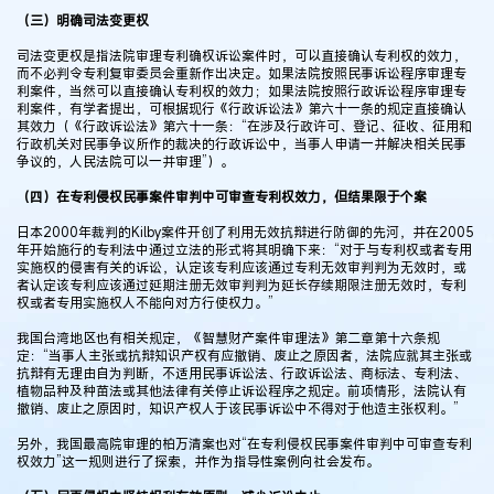
（三）明确司法变更权
司法变更权是指法院审理专利确权诉讼案件时，可以直接确认专利权的效力，
而不必判令专利复审委员会重新作出决定。如果法院按照民事诉讼程序审理专
利案件，当然可以直接确认专利权的效力；如果法院按照行政诉讼程序审理专
利案件，有学者提出，可根据现行《行政诉讼法》第六十一条的规定直接确认
其效力（《行政诉讼法》第六十一条：“在涉及行政许可、登记、征收、征用和
行政机关对民事争议所作的裁决的行政诉讼中，当事人申请一并解决相关民事
争议的，人民法院可以一并审理”）。
（四）在专利侵权民事案件审判中可审查专利权效力，但结果限于个案
日本2000年裁判的Kilby案件开创了利用无效抗辩进行防御的先河，并在2005
年开始施行的专利法中通过立法的形式将其明确下来：“对于与专利权或者专用
实施权的侵害有关的诉讼，认定该专利应该通过专利无效审判判为无效时，或
者认定该专利应该通过延期注册无效审判判为延长存续期限注册无效时，专利
权或者专用实施权人不能向对方行使权力。”
我国台湾地区也有相关规定，《智慧财产案件审理法》第二章第十六条规
定：“当事人主张或抗辩知识产权有应撤销、废止之原因者，法院应就其主张或
抗辩有无理由自为判断，不适用民事诉讼法、行政诉讼法、商标法、专利法、
植物品种及种苗法或其他法律有关停止诉讼程序之规定。前项情形，法院认有
撤销、废止之原因时，知识产权人于该民事诉讼中不得对于他造主张权利。”
另外，我国最高院审理的柏万清案也对“在专利侵权民事案件审判中可审查专利
权效力”这一规则进行了探索，并作为指导性案例向社会发布。