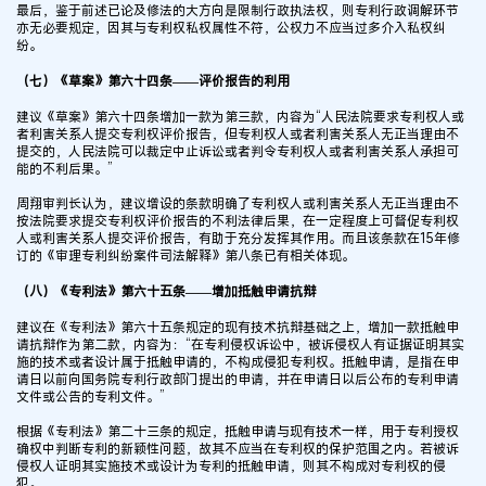
最后，鉴于前述已论及修法的大方向是限制行政执法权，则专利行政调解环节
亦无必要规定，因其与专利权私权属性不符，公权力不应当过多介入私权纠
纷。
（七）《草案》第六十四条——评价报告的利用
建议《草案》第六十四条增加一款为第三款，内容为“人民法院要求专利权人或
者利害关系人提交专利权评价报告，但专利权人或者利害关系人无正当理由不
提交的，人民法院可以裁定中止诉讼或者判令专利权人或者利害关系人承担可
能的不利后果。”
周翔审判长认为，建议增设的条款明确了专利权人或利害关系人无正当理由不
按法院要求提交专利权评价报告的不利法律后果，在一定程度上可督促专利权
人或利害关系人提交评价报告，有助于充分发挥其作用。而且该条款在15年修
订的《审理专利纠纷案件司法解释》第八条已有相关体现。
（八）《专利法》第六十五条——增加抵触申请抗辩
建议在《专利法》第六十五条规定的现有技术抗辩基础之上，增加一款抵触申
请抗辩作为第二款，内容为：“在专利侵权诉讼中，被诉侵权人有证据证明其实
施的技术或者设计属于抵触申请的，不构成侵犯专利权。抵触申请，是指在申
请日以前向国务院专利行政部门提出的申请，并在申请日以后公布的专利申请
文件或公告的专利文件。”
根据《专利法》第二十三条的规定，抵触申请与现有技术一样，用于专利授权
确权中判断专利的新颖性问题，故其不应当在专利权的保护范围之内。若被诉
侵权人证明其实施技术或设计为专利的抵触申请，则其不构成对专利权的侵
犯。