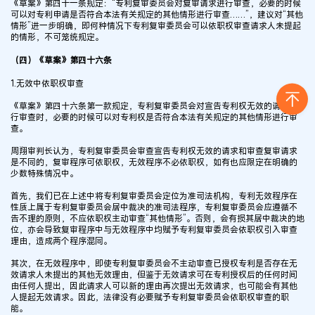
《草案》第四十一条规定：“专利复审委员会对复审请求进行审查，必要的时候
可以对专利申请是否符合本法有关规定的其他情形进行审查……”，建议对“其他
情形”进一步明确，即何种情况下专利复审委员会可以依职权审查请求人未提起
的情形，不可笼统规定。
（四）《草案》第四十六条
1.无效中依职权审查
《草案》第四十六条第一款规定，专利复审委员会对宣告专利权无效的请求进
行审查时，必要的时候可以对专利权是否符合本法有关规定的其他情形进行审
查。
周翔审判长认为，专利复审委员会审查宣告专利权无效的请求和审查复审请求
是不同的，复审程序可依职权，无效程序不必依职权，如有也应限定在明确的
少数特殊情况中。
首先，我们已在上述中将专利复审委员会定位为准司法机构，专利无效程序在
性质上属于专利复审委员会居中裁决的准司法程序，专利复审委员会应遵循不
告不理的原则，不应依职权主动审查“其他情形”。否则，会有损其居中裁决的地
位，亦会导致复审程序中与无效程序中均赋予专利复审委员会依职权引入审查
理由，造成两个程序混同。
其次，在无效程序中，即使专利复审委员会不主动审查已授权专利是否存在无
效请求人未提出的其他无效理由，但鉴于无效请求可在专利授权后的任何时间
由任何人提出，因此请求人可以新的理由再次提出无效请求，也可能会有其他
人提起无效请求。因此，法律没有必要赋予专利复审委员会依职权审查的职
能。