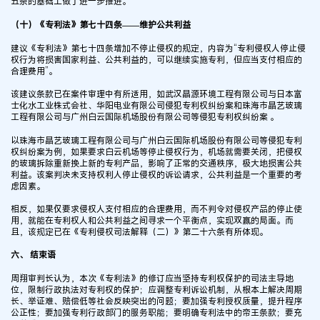
五条的基础上做了进一步推进。
（十）《专利法》第七十四条——维护公共利益
建议《专利法》第七十四条增加不停止侵权的规定，内容为“专利侵权人停止侵
权行为将损害国家利益、公共利益的，可以继续实施专利，但应当支付相应的
合理费用”。
该建议条款已在案件审理中有所适用，如武汉晶源环境工程有限公司与日本富
士化水工业株式会社、华阳电业有限公司侵犯专利权纠纷案和珠海市晶艺玻璃
工程有限公司与广州白云国际机场股份有限公司等侵犯专利权纠纷案 。
以珠海市晶艺玻璃工程有限公司与广州白云国际机场股份有限公司等侵犯专利
权纠纷案为例，如果要求白云机场等停止侵权行为，机场就需要关闭，把侵权
的玻璃拆除重新换上新的专利产品，影响了正常的交通秩序，极大地损害公共
利益。该案判决未支持权利人停止侵权的诉讼请求，公共利益是一个重要的考
虑因素。
相反，如果仅要求侵权人支付相应的合理费用，而不判令对侵权产品的停止使
用，就能在专利权人和公共利益之间寻求一个平衡点，实现双赢的局面。而
且，该规定已在《专利侵权司法解释（二）》第二十六条有所体现。
六、 结束语
周翔审判长认为，本次《专利法》的修订应当坚持专利权保护的司法主导地
位，限制行政执法对专利权的保护；应调整专利诉讼机制，从根本上解决周期
长、举证难、赔偿低等社会反映突出的问题；要加强专利授权质量，提升程序
公正性；要加强专利行政部门的服务职能；要明确专利法中的帝王条款；要充