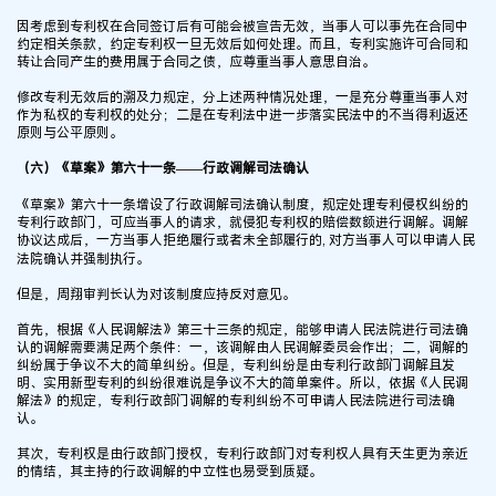
因考虑到专利权在合同签订后有可能会被宣告无效，当事人可以事先在合同中
约定相关条款，约定专利权一旦无效后如何处理。而且，专利实施许可合同和
转让合同产生的费用属于合同之债，应尊重当事人意思自治。
修改专利无效后的溯及力规定，分上述两种情况处理，一是充分尊重当事人对
作为私权的专利权的处分；二是在专利法中进一步落实民法中的不当得利返还
原则与公平原则。
（六）《草案》第六十一条——行政调解司法确认
《草案》第六十一条增设了行政调解司法确认制度，规定处理专利侵权纠纷的
专利行政部门，可应当事人的请求，就侵犯专利权的赔偿数额进行调解。调解
协议达成后，一方当事人拒绝履行或者未全部履行的, 对方当事人可以申请人民
法院确认并强制执行。
但是，周翔审判长认为对该制度应持反对意见。
首先，根据《人民调解法》第三十三条的规定，能够申请人民法院进行司法确
认的调解需要满足两个条件：一，该调解由人民调解委员会作出；二，调解的
纠纷属于争议不大的简单纠纷。但是，专利纠纷是由专利行政部门调解且发
明、实用新型专利的纠纷很难说是争议不大的简单案件。所以，依据《人民调
解法》的规定，专利行政部门调解的专利纠纷不可申请人民法院进行司法确
认。
其次，专利权是由行政部门授权，专利行政部门对专利权人具有天生更为亲近
的情结，其主持的行政调解的中立性也易受到质疑。