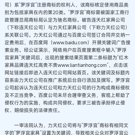
司）系“罗浮宫”注册商标的权利人，该商标核定使用商品类
别为包括家具在内的第20类。“罗浮宫”商标曾被国家工商行
政管理总局商标局认定为驰名商标。被告连天红家具公司
（下称连天红公司）与力天红家具公司（下称力天红公司）
系关联公司。力天红公司通过与百度公司签订合同并交纳一
定费用后，在百度网（www.baidu.com）开展关键词广告搜
索业务。经公证演示，网络用户在百度搜索框中输入“罗浮
宫家具”关键词后，出现的搜索结果页面第二条标题为“红木
家具品牌连天红高贵不贵www.liantianhong.com”，点击该
网址链接后即进入连天红公司网站首页。该关键词及标题内
容系由力天红公司在推广系统后台自行添加及撰写。罗浮宫
公司起诉认为连天红公司和力天红公司的行为构成商标侵权
及不正当竞争。百度公司未尽合理审查义务，客观上帮助了
侵权行为的实施，构成共同侵权。要求三被告承担停止侵
权、赔偿损失的法律责任。
一审法院认为，力天红公司将与“罗浮宫”商标有相同文
字的“罗浮宫家具”设置为关键词，导致相关公众对罗浮宫公