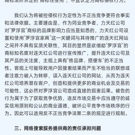
商标法所界定的“商标性使用”，不宜认定为商标侵权行为。
我们认为将被控侵权行为定性为不正当竞争更符合事实
和法律依据。主要理由是，作为同业竞争者，力天红公司
对“罗浮宫”商标的品牌影响力应当是知悉的，力天红公司设
置和使用“罗浮宫家具”这一关键词与其待推广的连天红网站
之间并不具有实质关联性，其目的显然是欲借助“罗浮宫”的
商标知名度对连天红公司进行宣传推广，提升连天红公司及
其产品的关注度，主观上具有“傍品牌、搭便车”的不正当
性。客观上可能导致用户因搜索结果而产生不恰当的联想或
者注意力被人为转移，误入连天红公司的网站，从而为连天
红公司培养潜在客户，创造和提供更多的商业机会及交易的
可能性，这必然对罗浮宫公司造成直接的损害后果。被告的
行为属于为了获取竞争优势，违反市场交易中应当遵守的诚
实信用原则和公认的商业道德，破坏公平竞争市场秩序的行
为。因此可以适用反不正当竞争法第二条的规定进行规制。
三、网络搜索服务提供商的责任承担问题