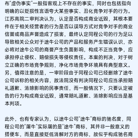
布“虚伪事实”一般指客观上不存在的事实，同时也包括指向
明确的以贬损性言语夸大某些事实、丑化竞争对手的行为。
江苏高院二审判决认为，认定是否构成商业诋毁，其根本要
件在于相关经营者的行为是否以误导方式对竞争对手的商业
信誉或商品声誉造成了损害，最终认定同程公司的行为足以
导致相关公众对于途牛公司的产品和服务产生错误认识，亦
必将对途牛公司的商誉产生负面影响，构成不正当竞争，应
承担停止侵权、赔偿损失等侵权责任。本案的判决，对于树
立正确的市场竞争规则，净化市场竞争环境具有典型意义。
另，值得注意的是，一审阶段由于同程公司已经删除了途牛
公司诉称的相关内容，故法院没有判决同程公司应当承担赔
礼道歉、消除影响的民事责任，而一般情况下，只要认定被
告的行为构成商业诋毁，通常赔礼道歉、消除影响应当是基
本判项。
此外，也有专家认为，以途牛公司“途牛”商标的驰名度，同
程公司的“屠牛”实际屠的是“途牛”商标，其并非一般意义的
搭便车，而是直接贬低消解对方的商标，故似乎构成驰名商