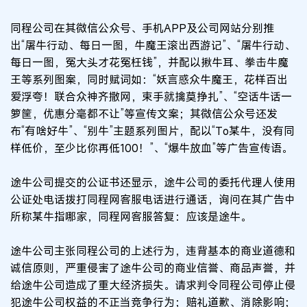
同程公司在其微信公众号、手机APP及公司网站分别推
出“屠牛行动、每日一图，牛魔王滚出西游记”、“屠牛行动、
每日一图，冤大头才花冤枉钱”，并配以揪牛耳、拳击牛魔
王等系列图案，同时赋词如：“妖言惑众牛魔王，花样百出
爱浮夸！联合众神齐撒网，束手就擒莫挣扎”、“空话牛话一
箩筐，优惠分毫都不让”等宣传文案；其微信公众号还发
布“有啥好牛”、“别牛”主题系列图片，配以“To某牛，没有同
样低价，至少比你再低100！”、“爆牛放血”等广告宣传语。
途牛公司提交的公证书还显示，途牛公司的委托代理人使用
公证处电话拨打同程网客服电话进行通话，询问在其广告中
所称某牛指哪家，同程网客服答复：应该是途牛。
途牛公司主张同程公司的上述行为，违背基本的商业道德和
诚信原则，严重侵害了途牛公司的商业信誉、商品声誉，并
给途牛公司造成了重大经济损失。请求判令同程公司停止侵
犯途牛公司权益的不正当竞争行为；赔礼道歉、消除影响；