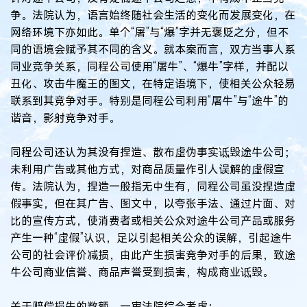
争。法院认为，语言始终随社会生活的变化而发展变化，在
网络环境下亦如此。单个“屠”与“爆”字并无褒贬之分，但不
同的语境会赋予其不同的含义。就本案而言，双方当事人系
同业竞争关系，同程公司使用“屠牛”、“爆牛”字样，并配以
丑化、攻击牛魔王的图文，在特定语境下，使相关公众轻易
联系到其竞争对手。特别是同程公司利用“屠牛”与“途牛”的
谐音，影射竞争对手。
同程公司还认为其没有捏造、散布虚伪事实诋毁途牛公司；
未利用广告或其他方式，对商品质量作引人误解的虚假宣
传。法院认为，捏造一般指无中生有，同程公司虽没捏造虚
假事实，但在其广告、图文中，以夸张手法、通过片面、对
比的宣传方式，使消费者或相关公众对途牛公司产品或服务
产生一种“虚假”认识，足以引起相关公众的误解，引起途牛
公司的社会评价减损，由此产生损害竞争对手的后果，致途
牛公司商业信誉、商品声誉受到损害，构成商业诋毁。
关于赔偿损失的数额，一审法院综合考虑：