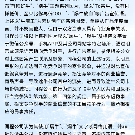
布“有啥好牛”、“别牛”主题系列图片，配以“To某牛，没有同
样低价，至少比你再低100！”、“爆牛放血”等广告宣传语。
上述以“牛魔王”为素材创作的系列图案，单纯从作品角度而
言，并不妨害他人，但由于双方当事人具有商业竞争关系，
同程公司将以上系列图片配以“屠牛”、“爆牛”及相应文字置
于微信公众号、手机APP及其公司网站等特定场所，通过明
示或暗示语言指向竞争对手，进行广告宣传，易使相关公众
对上述图案产生联系及想象。同程公司的上述行为，以明显
夸张的方式达到丑化竞争对手的商业形象，并通过对比宣传
诋毁竞争对手，进行恶意竞争，损害竞争对手的商业信誉、
商品声誉，导致途牛公司客户的流失，进而导致途牛公司市
场份额减损。同程公司的行为违反了《中华人民共和国反不
正当竞争法》第九条、第十四条的规定，属于散布虚伪事
实、损害竞争对手的商业信誉的不正当竞争行为，应承担相
应的民事责任。
同程公司认为其使用“屠牛”、“爆牛”文字系网络用语，并非
针对途牛公司，没有贬低途牛公司之意，不构成不正当竞