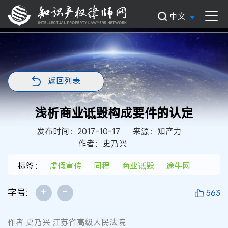
中文
返回列表
浅析商业诋毁构成要件的认定
发布时间：2017-10-17
来源：知产力
作者：史乃兴
标签：
虚假宣传
同程
商业诋毁
途牛网
+
-
字号:
563
作者 史乃兴 江苏省高级人民法院