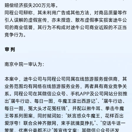
赔偿经济损失200万元等。
同程公司辩称，其未利用广告或其他方法，对商品质量等作
引人误解的虚假宣传，亦未捏造、散布虚假事实损害途牛公
司的商业信誉，其行为不构成对途牛公司商业诋毁的不正当
竞争行为。
审 判
南京中院一审认为：
本案中，途牛公司与同程公司同属在线旅游服务提供商，其
业务范围均有网络在线旅游服务业务，两者具有商业竞争关
系。同程公司在其微信公众号、手机APP及公司网站分别推
出“屠牛行动、每日一图，牛魔王滚出西游记”、“屠牛行动、
每日一图，冤大头才花冤枉钱”，并配以揪牛耳、拳击牛魔
王等系列图案，同时赋词如：“妖言惑众牛魔王，花样百出
爱浮夸！联合众神齐撒网，束手就擒莫挣扎”、“空话牛话一
箩筐，优惠分毫都不让”等宣传文案；其微信公众号还发