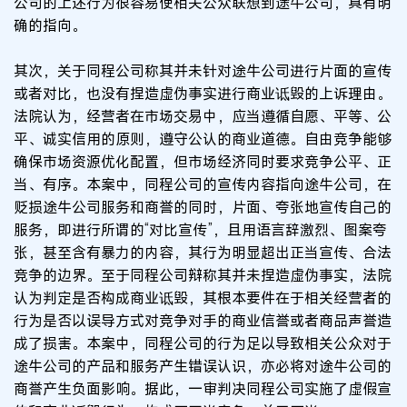
公司的上述行为很容易使相关公众联想到途牛公司，具有明
确的指向。
其次，关于同程公司称其并未针对途牛公司进行片面的宣传
或者对比，也没有捏造虚伪事实进行商业诋毁的上诉理由。
法院认为，经营者在市场交易中，应当遵循自愿、平等、公
平、诚实信用的原则，遵守公认的商业道德。自由竞争能够
确保市场资源优化配置，但市场经济同时要求竞争公平、正
当、有序。本案中，同程公司的宣传内容指向途牛公司，在
贬损途牛公司服务和商誉的同时，片面、夸张地宣传自己的
服务，即进行所谓的“对比宣传”，且用语言辞激烈、图案夸
张，甚至含有暴力的内容，其行为明显超出正当宣传、合法
竞争的边界。至于同程公司辩称其并未捏造虚伪事实，法院
认为判定是否构成商业诋毁，其根本要件在于相关经营者的
行为是否以误导方式对竞争对手的商业信誉或者商品声誉造
成了损害。本案中，同程公司的行为足以导致相关公众对于
途牛公司的产品和服务产生错误认识，亦必将对途牛公司的
商誉产生负面影响。据此，一审判决同程公司实施了虚假宣