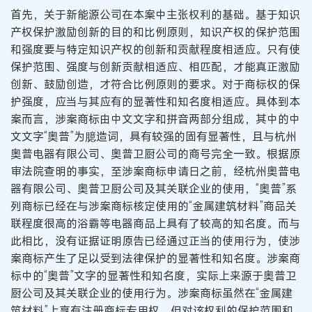
首先，关于新能源公司在本案中主张权利的基础。基于知识
产权保护激励创新的目的和比例原则，知识产权的保护范围
和强度要与特定知识产权的创新和贡献程度相适应。只有使
保护范围、强度与创新贡献相适应、相匹配，才能真正激励
创新、鼓励创造，才符合比例原则的要求。对于商标权的保
护强度，应当与其应有的显著性和知名度相适应。具体到本
案而言，涉案商标由中文文字和拼音两部分组成，其中的中
文文字“奥普”为臆造词，具有较强的固有显著性，且与杭州
奥普电器有限公司、奥普卫厨公司的商号完全一致。根据原
审法院查明的事实，至涉案商标申请日之前，经杭州奥普电
器有限公司、奥普卫厨公司及其关联企业的使用，“奥普”系
列商标已经在与涉案商标核定使用的“金属建筑材料”商品关
联程度很高的浴霸等电器商品上具有了较高的知名度。而与
此相比，没有证据证明原告已经通过正当的使用行为，使涉
案商标产生了足以受到法律保护的显著性和知名度。涉案商
标中的“奥普”文字的显著性和知名度，实际上来源于奥普卫
厨公司及其关联企业的使用行为。涉案商标虽然在“金属建
筑材料”上享有注册商标专用权，但对该权利的保护范围和