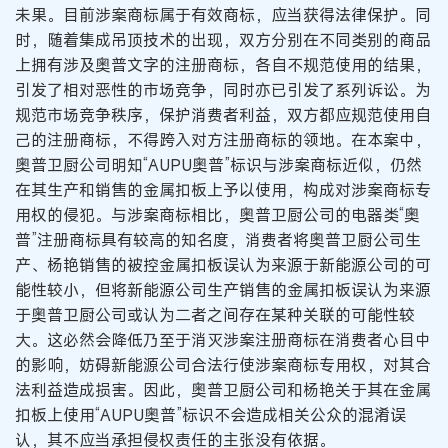
未果。目前涉案商标属于有效商标，应当获得法律保护。同
时，随着集成吊顶技术的出现，双方分别在不同类别的商品
上拥有涉及奥普文字的注册商标，各自不规范使用的结果，
引发了相对恶性的市场竞争，同时亦已引发了系列诉讼。为
规范市场竞争秩序，保护消费者利益，双方都应规范使用自
己的注册商标，不得跨入对方注册商标的领地。在本案中，
奥普卫厨公司明知“AUPU奥普”标识与涉案商标近似，仍然
在其生产和销售的金属扣板上予以使用，构成对涉案商标专
用权的侵犯。与涉案商标相比，奥普卫厨公司的电器类“奥
普”注册商标具有较高的知名度，消费者将奥普卫厨公司生
产、杨艳销售的被控金属扣板误认为来源于新能源公司的可
能性较小，但将新能源公司生产销售的金属扣板误认为来源
于奥普卫厨公司或认为二者之间存在某种关联的可能性较
大。这必然会降低乃至于消灭涉案注册商标在消费者心目中
的影响，妨碍新能源公司合法行使涉案商标专用权，对其合
法利益造成损害。因此，奥普卫厨公司和杨艳关于其在金属
扣板上使用“AUPU奥普”标识不会造成相关公众的混淆误
认，其不应当承担侵权责任的主张没有依据。