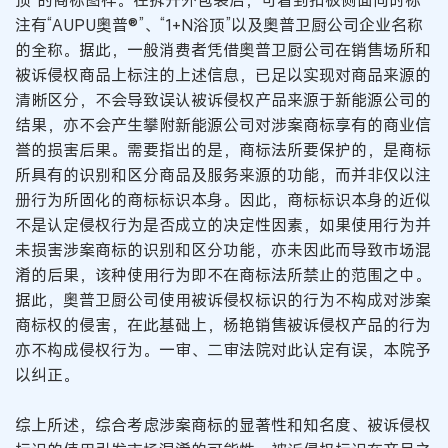
顶”的商标图样。在拆开外包装后，可看到扣板侧面同时标
注有“AUPU奥普®”、“1+N浴顶”以及奥普卫厨公司企业名称
的全称。据此，一般消费者凭借奥普卫厨公司在销售场所和
被诉侵权商品上标注的上述信息，已足以实现对商品来源的
清晰区分，不会导致误认被诉侵权产品来源于新能源公司的
结果，亦不会产生攀附新能源公司对涉案商标享有的商业信
誉的损害后果。需要指出的是，商标法所要保护的，是商标
所具有的识别和区分商品及服务来源的功能，而并非仅以注
册行为所固化的商标标识本身。因此，商标标识本身的近似
不是认定侵权行为是否成立的决定性因素，如果使用行为并
未损害涉案商标的识别和区分功能，亦未因此而导致市场混
淆的后果，该种使用行为即不在商标法所禁止的范围之中。
据此，奥普卫厨公司使用被诉侵权标识的行为不构成对涉案
商标权的侵害，在此基础上，杨艳销售被诉侵权产品的行为
亦不构成侵权行为。一审、二审法院对此认定有误，本院予
以纠正。
综上所述，综合考虑涉案商标的显著性和知名度、被诉侵权