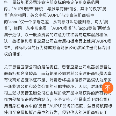
料，属新能源公司涉案注册商标的核定使用商品范围
内。“AUPU奥普”标识，与涉案商标相比，其中的汉字“奥
普”完全相同，英文字母“AUPU”与涉案注册商标中
的“aopu”仅一个字母之差，从商标呼叫功能判断，均为“奥
普”，相同；从字形来看，“AUPU奥普”与“aopu奥普”两者应
属于近似，以一般消费者的注意力往往容易造成混淆和误
认，故杨艳和奥普卫厨公司在金属扣板商品上使用“AUPU奥
普®，商标标识的行为构成对新能源公司涉案注册商标专用
权的侵犯。
关于奥普卫厨公司的赔偿责任，奥普卫厨公司电器类奥普注
册商标知名度较高，而新能源公司对其涉案注册商标是否享
有较高知名度举证不足，消费者将被控侵权产品误认为来源
于新能源公司和凌普公司的可能性较小。因此，对新能源公
司主张以奥普卫厨公司在金属扣板产品中所获得的所有利润
作为侵权所得赔偿的观点，不予支持。但是奥普卫厨公司利
用自身在电器中的“奥普”“AUPU”品牌知名度，强行将该商标
使用至金属扣板产品中的行为，侵犯他人的注册商标专用