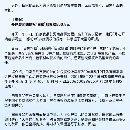
另外，白家食品认为舆论监督也是非常重要的，应该能够引起白象方面的
重视。
【缘起】
外包装涉嫌侵权“白家”拟索赔500万元
昨天下午，四川白家食品驻河南办事处程广亮主任告诉记者，他们8月初开
始着手调查“白象粉丝”涉嫌侵权的行为，并掌握了大量的证据。
目前，“白象粉丝”涉嫌侵犯“白家粉丝”的品种已多达4种口味的4个袋装、4
个碗装、两个5连包装共计10种产品。根据有关法规，对于涉嫌侵权产品，不仅
要追究产品生产商、包装材料供应商的责任，还要追究侵权产品销售商的责
任。
据介绍，白家系列方便粉丝的外包装设计早在2006年8月9日就向国家知
识产权局申报了食品包装袋外观设计专利，2007年5月23日被国家知识产权局
授予外 观 设 计 专 利 权 ， 专 利 号 为ZL200630029653.9（已颁发专利权
证书）。
白家食品有关负责人认为，白家粉丝是“四川省著名商标”，目前正在着手申
报中国驰名商标和中国名牌，其合法权益应受到《专利法》、《反不正当竞争
法》的保护。
白家食品方面在书面投诉中称，为了保护自己的合法权益，白家食品有关
部门进行了大量的市场调查，对白象粉丝制造商、销售商和包装材料供应商等3
方的取证工作已全部完成，并对相关证据进行了封存、固定。