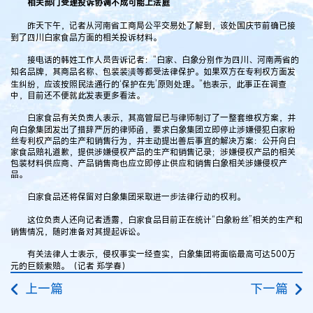
相关部门受理投诉协调不成可能上法庭
昨天下午，记者从河南省工商局公平交易处了解到，该处国庆节前确已接
到了四川白家食品方面的相关投诉材料。
接电话的韩姓工作人员告诉记者：“白家、白象分别作为四川、河南两省的
知名品牌，其商品名称、包装装潢等都受法律保护。如果双方在专利权方面发
生纠纷，应该按照民法通行的‘保护在先’原则处理。”他表示，此事正在调查
中，目前还不便就此发表更多看法。
白家食品有关负责人表示，其高管层已与律师制订了一整套维权方案，并
向白象集团发出了措辞严厉的律师函，要求白象集团立即停止涉嫌侵犯白家粉
丝专利权产品的生产和销售行为，并主动提出善后事宜的解决方案：公开向白
家食品赔礼道歉，提供涉嫌侵权产品的生产和销售记录；涉嫌侵权产品的相关
包装材料供应商、产品销售商也应立即停止供应和销售白象相关涉嫌侵权产
品。
白家食品还将保留对白象集团采取进一步法律行动的权利。
这位负责人还向记者透露，白家食品目前正在统计“白象粉丝”相关的生产和
销售情况，随时准备对其提起诉讼。
有关法律人士表示，侵权事实一经查实，白象集团将面临最高可达500万
元的巨额索赔。（记者 郑学春）
上一篇
下一篇