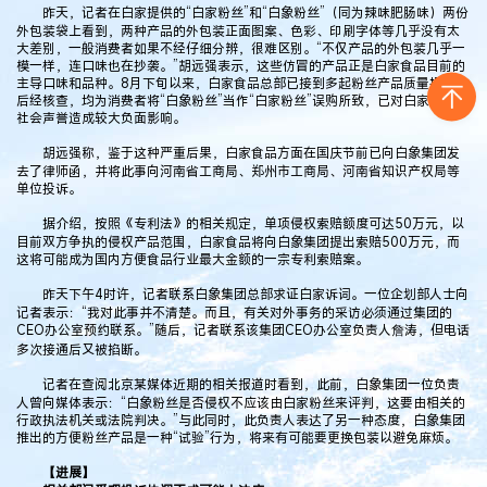
昨天，记者在白家提供的“白家粉丝”和“白象粉丝”（同为辣味肥肠味）两份
外包装袋上看到，两种产品的外包装正面图案、色彩、印刷字体等几乎没有太
大差别，一般消费者如果不经仔细分辨，很难区别。“不仅产品的外包装几乎一
模一样，连口味也在抄袭。”胡远强表示，这些仿冒的产品正是白家食品目前的
主导口味和品种。8月下旬以来，白家食品总部已接到多起粉丝产品质量投诉，
后经核查，均为消费者将“白象粉丝”当作“白家粉丝”误购所致，已对白家食品的
社会声誉造成较大负面影响。
胡远强称，鉴于这种严重后果，白家食品方面在国庆节前已向白象集团发
去了律师函，并将此事向河南省工商局、郑州市工商局、河南省知识产权局等
单位投诉。
据介绍，按照《专利法》的相关规定，单项侵权索赔额度可达50万元，以
目前双方争执的侵权产品范围，白家食品将向白象集团提出索赔500万元，而
这将可能成为国内方便食品行业最大金额的一宗专利索赔案。
昨天下午4时许，记者联系白象集团总部求证白家诉词。一位企划部人士向
记者表示：“我对此事并不清楚。而且，有关对外事务的采访必须通过集团的
CEO办公室预约联系。”随后，记者联系该集团CEO办公室负责人詹涛，但电话
多次接通后又被掐断。
记者在查阅北京某媒体近期的相关报道时看到，此前，白象集团一位负责
人曾向媒体表示：“白象粉丝是否侵权不应该由白家粉丝来评判，这要由相关的
行政执法机关或法院判决。”与此同时，此负责人表达了另一种态度，白象集团
推出的方便粉丝产品是一种“试验”行为，将来有可能要更换包装以避免麻烦。
【进展】