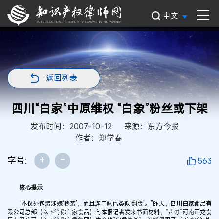
中文
返回列表
四川“白家”中原维权 “白象”粉丝或下架
发布时间：2007-10-12
来源：东方今报
作者：郑学春
+
-
字号:
563
核心提示
“不仅外包装涉嫌‘抄袭’，而且连口味也类似‘翻版’。”昨天，四川白家食品有
限公司总部（以下简称白家食品）向本报记者发来书面材料，“声讨”河南正龙食