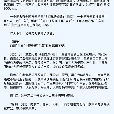
品有限公司（以下简称白象集团）生产的“白象粉丝”，涉嫌侵犯了“白家粉丝”外
包装设计专利，并声称已要求郑州诸家超市下架“白象粉丝”，另将向“白象”索赔
500万元。
一个是占有全国方便粉丝45%市场份额的“白家”，一个是方便面行业国内
排名老三的“白象”，两家“白”姓企业缘何千里“掐架”？河南本地产品“白象粉
丝”在郑州是否真的已经部分下架？
昨天下午，记者对此展开了调查。
【纷争】
四川“白家”中原维权“白象”粉丝郑州下架？
其实，川、豫之间的“两白之争”在十一黄金周前就已在北京展开。9月26
日，白家食品常务副总裁盛家武在北京召开新闻发布会称，白象集团目前上市
的所有方便粉丝产品均系侵权产品。作为国内第三大方便面生产企业，白象集
团如此大规模侵犯别人的知识产权，令白家食品很难以理解。
记者在白家食品总部发来的书面投诉中看到，早在今年8月初，白家食品就
通过市场调查了解到，白象集团涉嫌侵犯“白家粉丝”外包装专利权的相关产品7
月底已在郑州、洛阳等地面市，产品共涉及4个口味10个单品，在郑州世纪联
华、易初莲花、华润万家、丹尼斯、大商新玛特等共计11家大型超市均有销售。
8月底，这些产品已开始进入山东潍坊等地市场。
9月初，河北、内蒙古、北京、天津、山西等地也发现有白象集团的涉嫌侵
权产品，市场蔓延迅速。