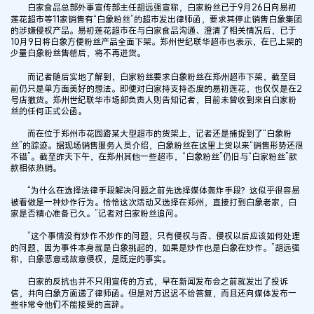
白家食品总部外事宣传部主任胡远强宣称，白家粉丝已于9月26日向易初
莲花超市等11家销售有“白象粉丝”的超市发出律师函，要求其停止销售白象集团
的涉嫌侵权产品。易初莲花超市在与白家食品沟通、澄清了相关情况后，已于
10月9日将白象方便粉丝产品全面下架。郑州世纪联华超市也表示，在已上架的
少量白象粉丝售罄后，将不再进货。
而记者随后实地了解到，白家粉丝要求白象粉丝在郑州超市下架，截至目
前仍只是单方面美好的想法。即便对白家持支持态度的易初莲花，也仅仅是在2
号店撤货。郑州世纪联华市场部负责人则告知记者，目前未曾收到来自白家粉
丝的任何正式公函。
而在位于郑州市花园路某大型超市的货架上，记者还是捕捉到了“白象粉
丝”的踪迹。据现场销售服务人员介绍，白象粉丝在这里上货以来“销售形势还很
不错”。截至昨天下午，在郑州其他一些超市，“白象粉丝”仍旧与“白家粉丝”款
款相依热销。
“为什么在选择法律手段解决问题之前先选择媒体轰炸手段？这似乎很容易
被看做是一种炒作行为。恰恰这次活动又选择在郑州，直接打到白象老家，白
家是否精心准备已久。”记者对白家粉丝追问。
“这个事情没有炒作不炒作的问题，只有侵权与否、侵权以后应该如何处理
的问题，因为事件本身就是白象挑起的，如果是炒作也是白象在炒作。”胡远强
称，白象恶意或故意侵权，是既定的事实。
白家的反抗也并不只用宣传的方式，早在新闻发布会之前就发出了投诉
信，并向白象方面递了律师函。但是对方迟迟不给答复，而且还向媒体发布一
些非常令他们不能接受的言辞。