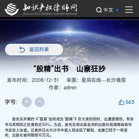
中文
返回列表
“股精”出书 山寨狂抄
发布时间：2008-12-31
来源：星辰在线—长沙晚报
作者：admin
+
-
字号:
563
蔡先生所著的《“股盲”如何成为“股精”》在大卖的同时，也遭遇侵权。有本
书与其相同之处竟有近30%。为此，蔡先生将出版此书的出版社和湖南省新华
书店告上法庭。记者昨日从长沙市中级人民法院了解到，此案已经于一审宣
判，出版社被判赔偿10万元。