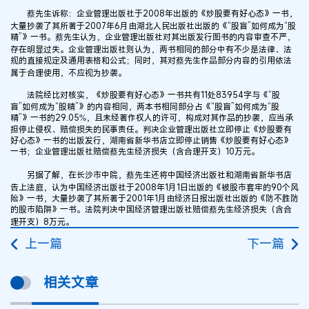
蔡先生诉称：企业管理出版社于2008年出版的《炒股要有好心态》一书，
大量抄袭了其所著于2007年6月由湖北人民出版社出版的《“股盲”如何成为“股
精”》一书。蔡先生认为，企业管理出版社对其出版发行图书的内容审查不严，
存在明显过失。企业管理出版社则认为，两书相同的部分中有不少是法律、法
规的直接规定及通用表格和公式；同时，其对蔡先生作品部分内容的引用依法
属于合理使用，不应视为抄袭。
法院经比对核实，《炒股要有好心态》一书共有11处83954字与《“股
盲”如何成为“股精”》的内容相同，两本书相同部分占《“股盲”如何成为“股
精”》一书的29.05%，且未经著作权人的许可，构成对其作品的抄袭，应当承
担停止侵权、赔偿损失的民事责任。判决企业管理出版社立即停止《炒股要有
好心态》一书的出版发行，湖南省新华书店立即停止销售《炒股要有好心态》
一书；企业管理出版社赔偿蔡先生经济损失（含合理开支）10万元。
另据了解，在长沙市中院，蔡先生还将中国经济出版社和湖南省新华书店
告上法庭，认为中国经济出版社于2008年1月1日出版的《被股市套牢的90个风
险》一书，大量抄袭了其所著于2001年1月由经济日报出版社出版的《防不胜防
的股市陷阱》一书。法院判决中国经济管理出版社赔偿蔡先生经济损失（含合
理开支）8万元。
上一篇
下一篇
相关文章