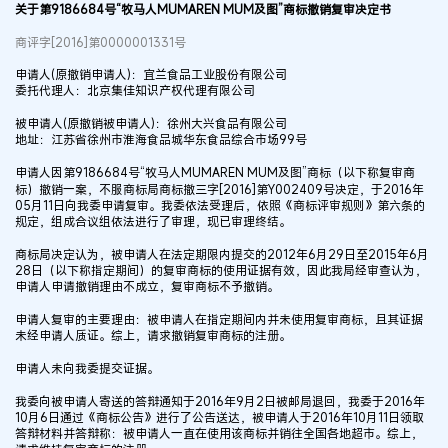
关于第9186684号“牧马人MUMAREN MUM及图”商标撤销复审决定书
商评字[2016]第0000001331号
申请人(原撤销申请人)：宜兰食品工业股份有限公司
委托代理人：北京集佳知识产权代理有限公司
被申请人(原撤销被申请人)：徐州大兴食品有限公司
地址：江苏省徐州市淮海食品城华东食品综合市场99号
申请人因第9186684号“牧马人MUMAREN MUM及图”商标（以下称复审商
标）撤销一案，不服商标局商标撤三字[2016]第Y002409号决定，于2016年
05月11日向我委申请复审。我委依法受理后，依照《商标评审规则》第六条的
规定，组成合议组依法进行了审理，现已审理终结。
商标局决定认为，被申请人在法定期限内提交的2012年6月29日至2015年6月
28日（以下称指定期间）的复审商标的使用证据有效，因此我局经审查认为，
申请人申请撤销理由不成立，复审商标不予撤销。
申请人复审的主要理由：被申请人在指定期间内并未使用复审商标，且其证据
未经申请人质证。综上，请求撤销复审商标的注册。
申请人未向我委提交证据。
我委向被申请人寄送的答辩通知于2016年9月2日被邮局退回，我委于2016年
10月6日通过《商标公告》进行了公告送达，被申请人于2016年10月11日领取
答辩材料并答辩称：被申请人一直在使用该商标并销往全国各地超市。综上，