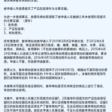
请求维持复审商标的注册。
被申请人向我委提交了产品包装袋作为主要证据。
为进一步查明事实，我委向商标局调取了被申请人在撤销三年未使用阶段提交
的主要证据：（原件）
1、宣传册；
2、产品包装袋；
3、检验报告。
经审理查明：复审商标由被申请人于2011年3月8日申请注册，于2012年6月
28日核准注册，核定使用在第30类茶、糖、糖果、蜂蜜、糕点、米果、豆粉、
食用冰、调味品、食用香料（不包括含醚香料和香精油）商品上。2015年6月
29日申请人以连续三年停止使用为由向商标局提出复审商标的撤销申请，要求
撤销复审商标的注册。2016年4月15日商标局作出决定，维持复审商标的注
册。申请人不服，向我委申请复审。
我委认为，复审商标获准注册日期早于2014年5月1日，根据法不溯及既往的原
则，实体问题应适用修改前的《中华人民共和国商标法》。本案的相关程序问
题仍适用修改后的《中华人民共和国商标法》。
本案焦点问题是在指定期间内，复审商标是否在其核定的商品上进行了真实、
有效的商业使用。
本案中，被申请人在撤三阶段提交的证据1、2及复审阶段提交的产品包装袋证
据均为自制证据且未显示形成时间，难以证明复审商标的实际使用情况；证据3
显示的检验报告仅能证明生产了复审商标产品，无法证明标以复审商标的商品
已在市场中实际流通。故综合申请人在案证据，不足以证明复审商标在指定期