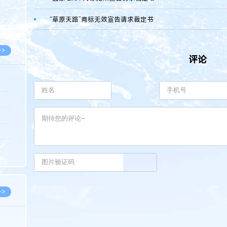
8.07
“草原天路”商标无效宣告请求裁定书
8.07
>>
评论
8.06
8.05
8.05
8.04
8.04
>>