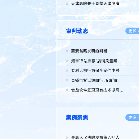
2026.0
天津高院关于调整天津滨海高新技术产业开发区华苑科技园一审普通...
2026.0
审判动态
更多 
要素省略发明的判断
2026.0
淘宝“B站推荐”店铺刷量案维持原判，两被告连带赔偿150万元
2026.0
专利诉前行为保全案件中对仿制药申请人曾作出三类声明的考量及违...
2026.0
直播带货诋毁同行 所谓“临场发挥”不免责
2026.0
借助软件复现现有技术以确认相关参数特征是否被公开
2026.0
案例聚焦
更多 
最高人民法院发布第六批人民法院种业知识产权司法保护典型案例 含...