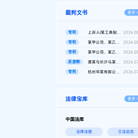
裁判文书
更多 
专利
上诉人I某工具制品有限公司与被上诉人程某及一审被告中华人民共和...
2026.0
专利
某甲公司、某乙公司、某丙公司申请诉前行为保全复议裁定书
2026.0
专利
某甲公司、某乙公司、官某与某丙公司专利申请权权属纠纷 二审判决...
2026.0
反垄断
谭某与长沙马某堆农产品股份有限公司滥用市场支配地位纠纷二审裁...
2026.0
专利
杭州华某有限公司与菲某有限公司侵害发明专利权纠纷
2026.0
法律宝库
更多 
中国法库
法律法规
立法动态