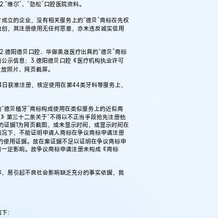
“维尔”、“劲松”口腔医院资料。
立的企业，没有相关服务上的“德贝”商标在先权
独创，其注册使用无任何恶意，亦未违反诚实信用
.德阳德贝口腔、华御美晟医疗出具的“德贝”商标
公示信息；3.德阳德贝口腔《医疗机构执业许可
投放照片、网页截屏。
14日获准注册，核定使用在第44类牙科等服务上，
德贝植牙”商标构成使用在类似服务上的近似商
法》第三十二条关于“不得以不正当手段抢先注册他
的证据1为网页截图，或未显示时间，或显示时间在
情况下，不能证明申请人商标在争议商标申请注册
标的使用证据。故在案证据不足以证明在争议商标申
有一定影响。故争议商标申请注册未构成《商标
例：刘某与西安某生物科
作开发合同纠纷案
，易引起不良社会影响缺乏充分的事实依据，我
如下：