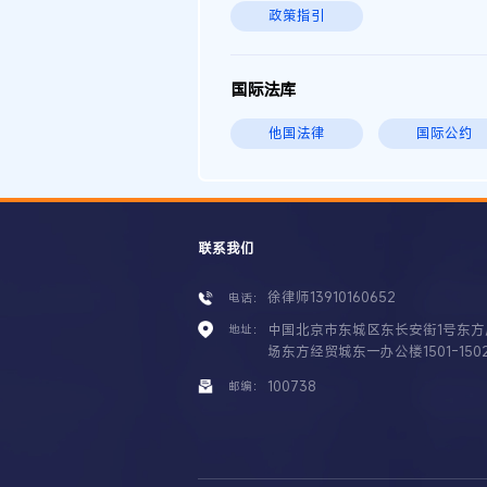
政策指引
国际法库
他国法律
国际公约
联系我们
徐律师13910160652
电话：
中国北京市东城区东长安街1号东方
地址：
场东方经贸城东一办公楼1501-150
100738
邮编：