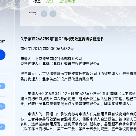
标签：
抢注
近似商标
+
-
字号:
关于第13266789号“德贝”商标无效宣告请求裁定书
com
商评字[2017]第0000066332号
申请人：北京德贝口腔门诊部有限公司
委托代理人：北标（北京）知识产权代理有限公司
被申请人：北京华御美晟医疗投资管理有限公司（原被申请人：寿光市
委托代理人：北京英杰知识产权代理有限公司
>
申请人于2016年04月12日对第13266789号“德贝”商标（以
照《商标评审规则》第六条的规定，组成合议组依法进行了审理，现已
准，已转让予北京华御美晟医疗投资管理有限公司，即本案被申请人。
>
申请人的主要理由：争议商标与申请人在先使用且具有较高知名度的“
标，二者并存易导致消费者混淆误认，侵犯申请人合法权益。被申请人
名称，违反诚实信用原则，扰乱正常商标注册秩序，易引起不良社会影
>
（以下称《商标法》）第三十二条、第四十五条的规定，宣告争议商标