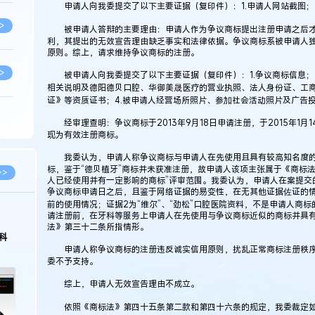
申请人向我委提交了以下主要证据（复印件）：1.申请人网站截图；2.
>
被申请人答辩的主要理由：申请人作为争议商标提出注册申请之后才成
利，其提出的无效宣告理由缺乏事实和法律依据。争议商标系被申请人
原则。综上，请求维持争议商标的注册。
>
被申请人向我委提交了以下主要证据（复印件）：1.争议商标信息；2
相关说明及德阳德贝口腔、华御美晟医疗的营业执照、法人身份证、工商
证》等资质证书；4.被申请人经营场所照片、参加社会活动照片及广告
>
经审理查明：争议商标于2013年9月18日申请注册，于2015年1月
现为有效注册商标。
我委认为，申请人称争议商标与申请人在先使用且具有较高知名度的“
>
标，鉴于“德贝植牙”商标并未获准注册，故申请人该项主张属于《商标
>>
人已经使用并有一定影响的商标”评审范围。我委认为，申请人在案提交
争议商标申请日之后，且鉴于网络证据的易变性，在无其他证据佐证的
前的使用情况；证据2为“维尔”、“劲松”口腔医院资料，不是申请人商
>
请注册前，在牙科等服务上申请人在先使用与争议商标近似的商标并具
2026.03.09
2026.02.10
法》第三十二条所指情形。
著名知识产权律师徐新明接受《中国经营
徐新明律师经典案
报》采访：技术革新下知识产权保护面临新
技有限公司技术合
申请人称争议商标的注册违反诚实信用原则，扰乱正常商标注册秩序
挑战与应对策略
委不予支持。
>
综上，申请人无效宣告理由不成立。
依照《商标法》第四十五条第二款和第四十六条的规定，我委裁定
>