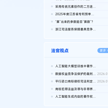
2026.0
采用传统元素创作的二方连续装饰图案作品的独创性及侵权对比认定
2026.0
2025年度江苏省专利预审典型案例
2026.0
“算”出来的参数能否“算数”？
2026.0
浙江司法服务保障最具竞争力营商环境建设典型案例（第二批）含侵...
2026.0
法官视点
更多 
人工智能大模型训练中著作权的合理使用
2026.0
数据权益竞争法保护的裁判路径构建
2026.0
平行进口商标侵权司法判定规则的困境与纾解
2026.0
商标犯罪法益及罪与非罪界限研究
2026.0
人工智能生成内容的著作权司法认定：演进逻辑、现实困境与规则建...
2026.0