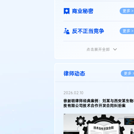
商业秘密
更多 >
反不正当竞争
更多 >
点击展开全部
植物新品种
更多 >
地理标志
更多 >
律师动态
更多 
集成电路布图设计
更多 >
2026.05.11
徐新明律师接受《天津日报》采访：解读
2025年度天津市专利行政保护案例
技术合同
更多 >
传统文化
更多 >