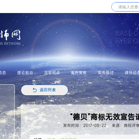
BASE O
EYES 
动态
理论前沿
法官视点
案例聚焦
实务探讨
律师动
返回列表
“德贝”商标无效宣告
发布时间：2017-08-22
来源：商标评