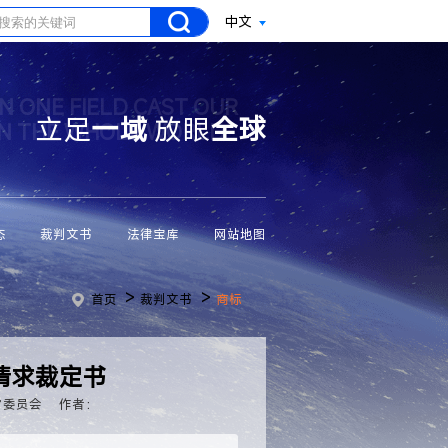
中文
N ONE FIELD CAST OUR
立足
一域
放眼
全球
ON THE WHOLE WORLD
态
裁判文书
法律宝库
网站地图
>
>
首页
裁判文书
商标
请求裁定书
审委员会
作者：