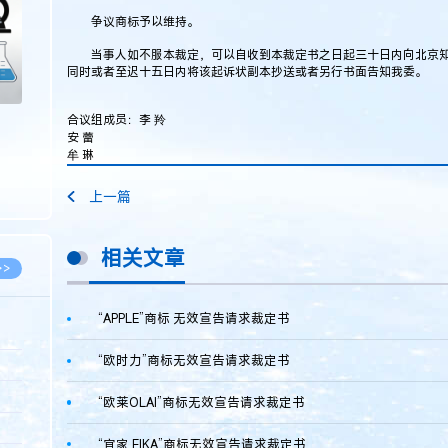
争议商标予以维持。
当事人如不服本裁定，可以自收到本裁定书之日起三十日内向北京知
同时或者至迟十五日内将该起诉状副本抄送或者另行书面告知我委。
合议组成员：李 羚
安 蕾
牟 琳
上一篇
相关文章
>>
“APPLE”商标 无效宣告请求裁定书
“欧时力”商标无效宣告请求裁定书
8.07
5.14
“欧莱OLAI”商标无效宣告请求裁定书
5.08
“宜家 EIKA”商标无效宣告请求裁定书