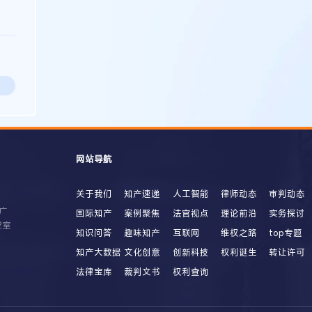
网站导航
关于我们
知产速递
人工智能
律师动态
审判动态
广
国际知产
案例聚焦
法官视点
理论前沿
实务探讨
2室
知识问答
趣味知产
互联网
维权之路
top专题
知产大数据
文化创意
创新科技
权利诞生
转让许可
法律宝库
裁判文书
权利查询