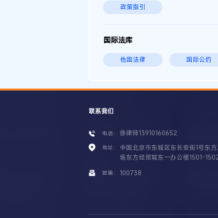
政策指引
国际法库
他国法律
国际公约
联系我们
徐律师13910160652
电话：
中国北京市东城区东长安街1号东方
地址：
场东方经贸城东一办公楼1501-150
100738
邮编：