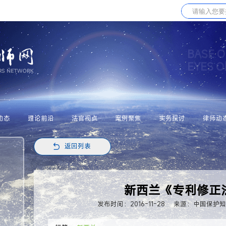
BASE O
EYES 
动态
理论前沿
法官视点
案例聚焦
实务探讨
律师动
返回列表
新西兰《专利修正
发布时间：2016-11-28
来源：中国保护