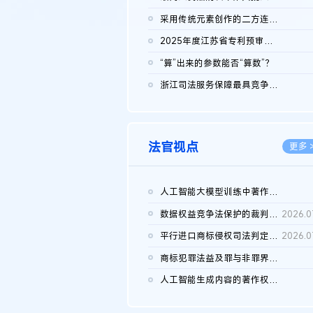
2026.0
采用传统元素创作的二方连续装饰图案作品的独创性及侵权对比认定
2026.0
2025年度江苏省专利预审典型案例
2026.0
“算”出来的参数能否“算数”？
2026.0
浙江司法服务保障最具竞争力营商环境建设典型案例（第二批）含侵...
2026.0
法官视点
更多 
人工智能大模型训练中著作权的合理使用
2026.0
数据权益竞争法保护的裁判路径构建
2026.0
平行进口商标侵权司法判定规则的困境与纾解
2026.0
商标犯罪法益及罪与非罪界限研究
2026.0
人工智能生成内容的著作权司法认定：演进逻辑、现实困境与规则建...
2026.0