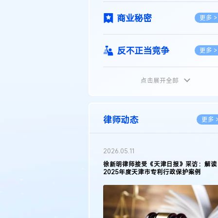
商业秘密
更多 >
反不正当竞争
更多 >
点击展开全部
植物新品种
更多 >
地理标志
更多 >
律师动态
更多 
集成电路布图设计
更多 >
2026.05.11
徐新明律师接受《天津日报》采访：解读
2025年度天津市专利行政保护案例
技术合同
更多 >
传统文化
更多 >