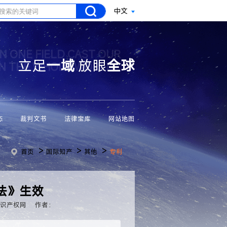
中文
N ONE FIELD CAST OUR
立足
一域
放眼
全球
ON THE WHOLE WORLD
态
裁判文书
法律宝库
网站地图
>
>
>
首页
国际知产
其他
专利
法》生效
知识产权网
作者：