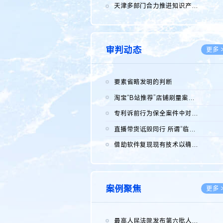
2026.0
天津多部门合力推进知识产权保护工作
2026.0
审判动态
更多 
要素省略发明的判断
2026.0
淘宝“B站推荐”店铺刷量案维持原判，两被告连带赔偿150万元
2026.0
专利诉前行为保全案件中对仿制药申请人曾作出三类声明的考量及违...
2026.0
直播带货诋毁同行 所谓“临场发挥”不免责
2026.0
借助软件复现现有技术以确认相关参数特征是否被公开
2026.0
案例聚焦
更多 
最高人民法院发布第六批人民法院种业知识产权司法保护典型案例 含...