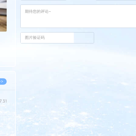
>>
7.31
5.14
5.08