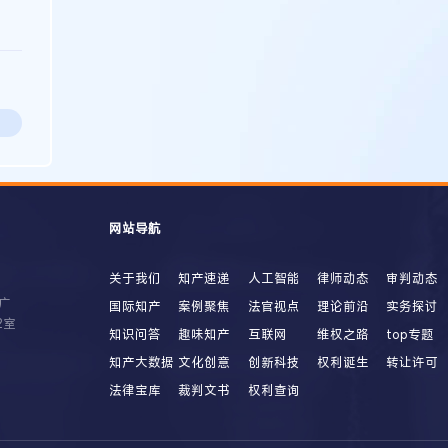
网站导航
关于我们
知产速递
人工智能
律师动态
审判动态
广
国际知产
案例聚焦
法官视点
理论前沿
实务探讨
2室
知识问答
趣味知产
互联网
维权之路
top专题
知产大数据
文化创意
创新科技
权利诞生
转让许可
法律宝库
裁判文书
权利查询