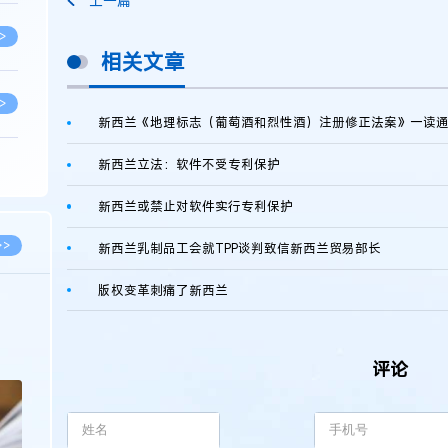
上一篇
>
相关文章
>
新西兰《地理标志（葡萄酒和烈性酒）注册修正法案》一读
新西兰立法：软件不受专利保护
>
新西兰或禁止对软件实行专利保护
>
>>
新西兰乳制品工会就TPP谈判致信新西兰贸易部长
版权变革刺痛了新西兰
>
2026.03.09
2026.02.10
著名知识产权律师徐新明接受《中国经营
徐新明律师经典案
报》采访：技术革新下知识产权保护面临新
技有限公司技术合
评论
挑战与应对策略
>
>