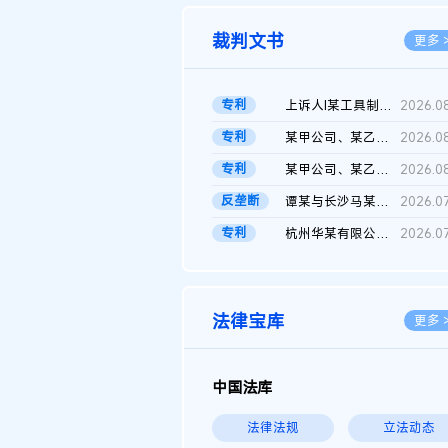
裁判文书
更多 
专利
上诉人I某工具制品有限公司与被上诉人程某及一审被告中华人民共和...
2026.0
专利
某甲公司、某乙公司、某丙公司申请诉前行为保全复议裁定书
2026.0
专利
某甲公司、某乙公司、官某与某丙公司专利申请权权属纠纷 二审判决...
2026.0
反垄断
谭某与长沙马某堆农产品股份有限公司滥用市场支配地位纠纷二审裁...
2026.0
专利
杭州华某有限公司与菲某有限公司侵害发明专利权纠纷
2026.0
法律宝库
更多 
中国法库
法律法规
立法动态