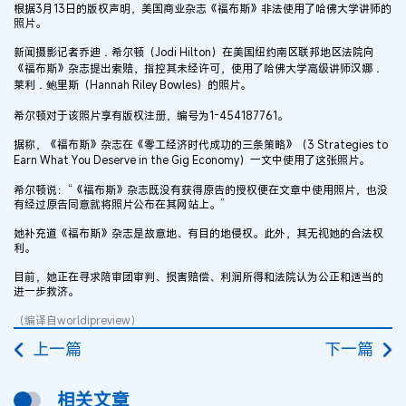
根据3月13日的版权声明，美国商业杂志《福布斯》非法使用了哈佛大学讲师的
照片。
新闻摄影记者乔迪．希尔顿（Jodi Hilton）在美国纽约南区联邦地区法院向
《福布斯》杂志提出索赔，指控其未经许可，使用了哈佛大学高级讲师汉娜．
莱利．鲍里斯（Hannah Riley Bowles）的照片。
希尔顿对于该照片享有版权注册，编号为1-454187761。
据称，《福布斯》杂志在《零工经济时代成功的三条策略》（3 Strategies to
Earn What You Deserve in the Gig Economy）一文中使用了这张照片。
希尔顿说：“《福布斯》杂志既没有获得原告的授权便在文章中使用照片，也没
有经过原告同意就将照片公布在其网站上。”
她补充道《福布斯》杂志是故意地、有目的地侵权。此外，其无视她的合法权
利。
目前，她正在寻求陪审团审判、损害赔偿、利润所得和法院认为公正和适当的
进一步救济。
（编译自worldipreview）
上一篇
下一篇
相关文章