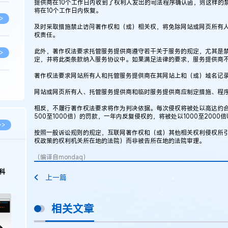
提供商在10个工作日内收到了权利人发出的司法程序确认函，则这样的
将在10个工作日内恢复。
>
及时采取措施禁止访问著作权和（或）相关权，将免除网站或网页所有
权责任。
此外，著作权法要求托管服务提供商遵守若干关于服务的规定，尤其是
>
定，并将此类条款纳入服务协议中。如果满足法律的要求，服务提供商
著作权法要求网站所有人和托管服务提供商在其网站上和（或）域名记
>
网站或网页所有人、托管服务提供商和临时服务提供商应制定措施、程
相反，不履行著作权法要求将作为判决依据。每次侵权将被处以高达约合6
500至1000倍）的罚款，一年内反复侵权的，将被处以1000至2000倍
>
>>
按照一般诉讼规则的规定，互联网著作权和（或）其他相关权利侵权所
权政策的权利机关所在地的法院）而非被告所在地的法院审理。
>
（编译自mondaq）
科
上一篇
>
相关文章
>