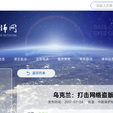
BASE O
EYES 
动态
理论前沿
法官视点
案例聚焦
实务探讨
律师动
返回列表
乌克兰：打击网络盗
发布时间：2017-07-04
来源：中国保护