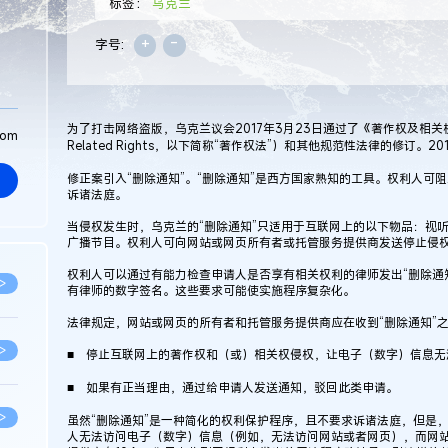
标签：
乌克兰
+
-
字号:
为了打击网络盗版，乌克兰议会2017年3月23日通过了《著作权及相关权保护法》（La
com
Related Rights，以下简称“著作权法”）和其他规范性法律的修订。2
修正案引入“删除通知”。“删除通知”是西方国家熟知的工具。权利人可
诉诸法庭。
当侵权发生时，乌克兰的“删除通知”只适用于互联网上的以下物品：视
广播节目。权利人可向网站或网页所有者或托管服务提供商发送停止侵
权利人可以通过有能力检查申请人是否享有相关权利的律师发出“删除通
>
有律师的数字签名。这些要求可能使实施程序复杂化。
法律规定，网站或网页的所有者和托管服务提供商应在收到“删除通知”之
>
■ 停止互联网上的著作权和（或）相关权侵权，让电子（数字）信息无
■ 如果有正当理由，通过给申请人发送通知，驳回此类申请。
>
虽然“删除通知”是一种简化的权利保护程序，且不要求诉诸法庭，但是
人无法访问电子（数字）信息（例如，无法访问网站或者网页），而网