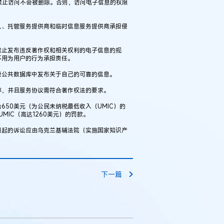
禁止访问不会被删除。否则，访问电子信息的权限
人、托管服务提供商和临时信息服务提供商承担侵
禁止发布违反著作权和相关权利的电子信息的规
不用为用户的行为承担责任。
录公共数据库中发布关于自己的可靠的信息。
序，并且服务协议需符合著作权法的要求。
50美元（为公民未纳税最低收入（UMIC）的
UMIC（高达1260美元）的罚款。
引起的诉讼应由乌克兰基辅法院（实施国家知识产
下一篇