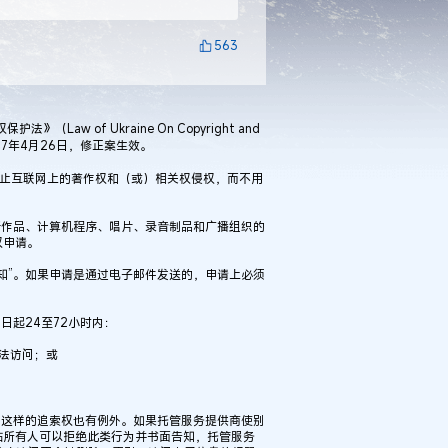
563
w of Ukraine On Copyright and
017年4月26日，修正案生效。
阻止互联网上的著作权和（或）相关权侵权，而不用
听作品、计算机程序、唱片、录音制品和广播组织的
权申请。
知”。如果申请是通过电子邮件发送的，申请上必须
日起24至72小时内：
法访问；或
，这样的追索权也有例外。如果托管服务提供商使别
站所有人可以拒绝此类行为并书面告知，托管服务