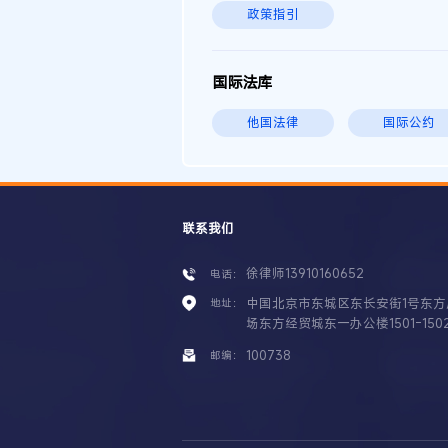
政策指引
国际法库
他国法律
国际公约
联系我们
徐律师13910160652
电话：
中国北京市东城区东长安街1号东方
地址：
场东方经贸城东一办公楼1501-150
100738
邮编：