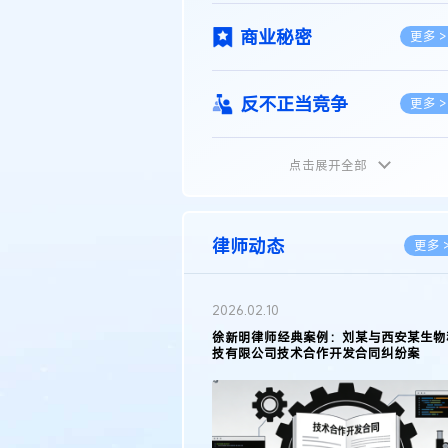
商业秘密
更多 >
反不正当竞争
更多 >
点击展开全部
植物新品种
更多 >
地理标志
更多 >
律师动态
更多 
集成电路布图设计
更多 >
2026.02.10
权律师徐新明接受《中国经营
徐新明律师经典案例：刘某与西安某生物
技术革新下知识产权保护面临新
技有限公司技术合作开发合同纠纷案
技术合同
策略
更多 >
传统文化
更多 >