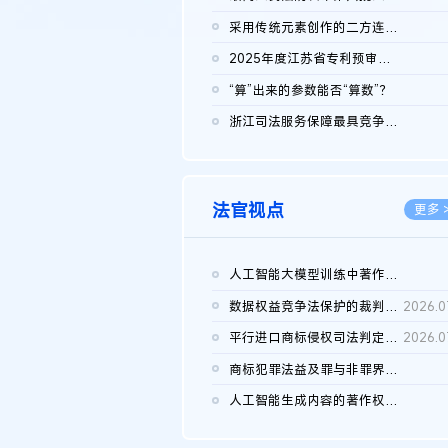
2026.0
采用传统元素创作的二方连续装饰图案作品的独创性及侵权对比认定
2026.0
2025年度江苏省专利预审典型案例
2026.0
“算”出来的参数能否“算数”？
2026.0
浙江司法服务保障最具竞争力营商环境建设典型案例（第二批）含侵...
2026.0
法官视点
更多 
人工智能大模型训练中著作权的合理使用
2026.0
数据权益竞争法保护的裁判路径构建
2026.0
平行进口商标侵权司法判定规则的困境与纾解
2026.0
商标犯罪法益及罪与非罪界限研究
2026.0
人工智能生成内容的著作权司法认定：演进逻辑、现实困境与规则建...
2026.0