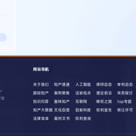
网站导航
关于我们
知产速递
人工智能
律师动态
审判动态
广
国际知产
案例聚焦
法官视点
理论前沿
实务探讨
2室
知识问答
趣味知产
互联网
维权之路
top专题
知产大数据
文化创意
创新科技
权利诞生
转让许可
法律宝库
裁判文书
权利查询