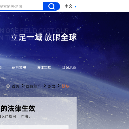
中文
N ONE FIELD CAST OUR
立足
一域
放眼
全球
ON THE WHOLE WORLD
态
裁判文书
法律宝库
网站地图
>
>
>
首页
国际知产
欧盟
版权
版的法律生效
知识产权网
作者：