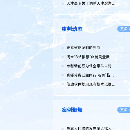
2026.0
天津高院关于调整天津滨海高新技术产业开发区华苑科技园一审普通...
2026.0
审判动态
更多 
要素省略发明的判断
2026.0
淘宝“B站推荐”店铺刷量案维持原判，两被告连带赔偿150万元
2026.0
专利诉前行为保全案件中对仿制药申请人曾作出三类声明的考量及违...
2026.0
直播带货诋毁同行 所谓“临场发挥”不免责
2026.0
借助软件复现现有技术以确认相关参数特征是否被公开
2026.0
案例聚焦
更多 
最高人民法院发布第六批人民法院种业知识产权司法保护典型案例 含...