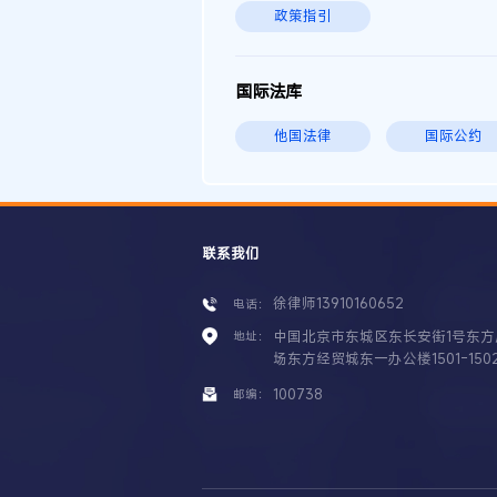
政策指引
国际法库
他国法律
国际公约
联系我们
徐律师13910160652
电话：
中国北京市东城区东长安街1号东方
地址：
场东方经贸城东一办公楼1501-150
100738
邮编：