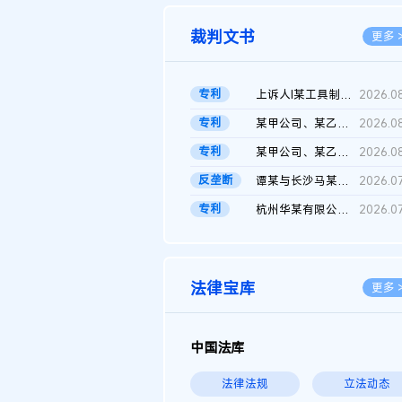
裁判文书
更多 
专利
上诉人I某工具制品有限公司与被上诉人程某及一审被告中华人民共和...
2026.0
专利
某甲公司、某乙公司、某丙公司申请诉前行为保全复议裁定书
2026.0
专利
某甲公司、某乙公司、官某与某丙公司专利申请权权属纠纷 二审判决...
2026.0
反垄断
谭某与长沙马某堆农产品股份有限公司滥用市场支配地位纠纷二审裁...
2026.0
专利
杭州华某有限公司与菲某有限公司侵害发明专利权纠纷
2026.0
法律宝库
更多 
中国法库
法律法规
立法动态