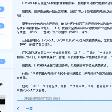
ITPGRFA目前覆盖64种粮食作物和饲料（比如食草动物的植物资
>
巴提说，自多边系统开始运营以来，超过170万个新增遗传资源已经
加）。
至于条约中包含的农民权利，秘书处还计划召开农民权利全球咨询会
>
与联合国粮食和农业组织（FAO）食品安全委员会以及粮食和农业遗传
际联盟（UPOV）、世界知识产权组织（WIPO）合作。
公民团体担心 ITPGRFA、UPOV 以及WIPO之间交错的关系，尤
>
（1991）削弱了农民权利。
ITPGRFA还在开发一个全球信息系统（GLIS）。巴提称，“全球
和知识的入口，以期增强保护、管理、开发粮食和农业植物遗传资源（PG
>
>>
巴提说，ITPGRFA正在与德国协商，以期获得对多边系统的资助。
他说：“世界范围内有超过1750个植物基因库，还有超过740万条记
>
在秋季。
科
他说：“2016工作计划包括，开发一个试用平台，让用户看到更多PG
中的PGRFA辨认服务。”
>
（中国保护知识产权网 编译）
上一篇
>