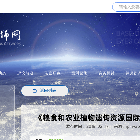
BASE O
EYES 
动态
理论前沿
法官视点
案例聚焦
实务探讨
律师动
返回列表
《粮食和农业植物遗传资源国际条
发布时间：2016-02-17
来源：ip-watc