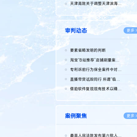
2026.0
天津高院关于调整天津滨海高新技术产业开发区华苑科技园一审普通...
2026.0
审判动态
更多 
要素省略发明的判断
2026.0
淘宝“B站推荐”店铺刷量案维持原判，两被告连带赔偿150万元
2026.0
专利诉前行为保全案件中对仿制药申请人曾作出三类声明的考量及违...
2026.0
直播带货诋毁同行 所谓“临场发挥”不免责
2026.0
借助软件复现现有技术以确认相关参数特征是否被公开
2026.0
案例聚焦
更多 
最高人民法院发布第六批人民法院种业知识产权司法保护典型案例 含...