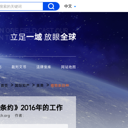
中文
N ONE FIELD CAST OUR
立足
一域
放眼
全球
ON THE WHOLE WORLD
态
裁判文书
法律宝库
网站地图
>
>
>
首页
国际知产
美英
植物新品种
约》2016年的工作
h.org
作者：