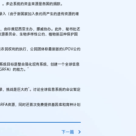
源）。多边系统的资金来源是各国的捐款。
录入（由于新国家加入条约而产生的遗传资源的增
，由印度尼西亚主办，挪威协办。此外，秘书处还
资源委员会、生物多样性公约、植物新品种保护国
其是农民权利的执行，公民团体称最新版的UPOV公约
信息系统目标是整合强化现有系统，创建一个全球信息
RFA）的能力。”
录，挑战是巨大的”。讨论全球信息系统的会议暂定
RFA资源，同时还首次免费提供基因库和育种计划
下一篇