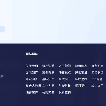
网站导航
关于我们
知产速递
人工智能
律师动态
审判动态
广
国际知产
案例聚焦
法官视点
理论前沿
实务探讨
2室
知识问答
趣味知产
互联网
维权之路
top专题
知产大数据
文化创意
创新科技
权利诞生
转让许可
法律宝库
裁判文书
权利查询