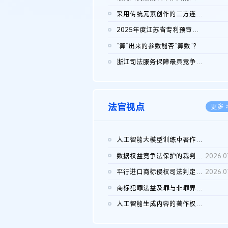
2026.0
采用传统元素创作的二方连续装饰图案作品的独创性及侵权对比认定
2026.0
2025年度江苏省专利预审典型案例
2026.0
“算”出来的参数能否“算数”？
2026.0
浙江司法服务保障最具竞争力营商环境建设典型案例（第二批）含侵...
2026.0
法官视点
更多 
人工智能大模型训练中著作权的合理使用
2026.0
数据权益竞争法保护的裁判路径构建
2026.0
平行进口商标侵权司法判定规则的困境与纾解
2026.0
商标犯罪法益及罪与非罪界限研究
2026.0
人工智能生成内容的著作权司法认定：演进逻辑、现实困境与规则建...
2026.0