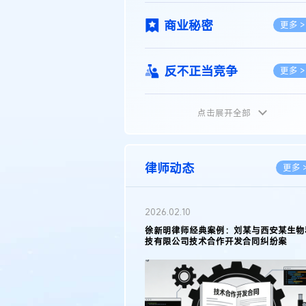
商业秘密
更多 >
反不正当竞争
更多 >
点击展开全部
植物新品种
更多 >
地理标志
更多 >
律师动态
更多 
集成电路布图设计
更多 >
2026.02.10
权律师徐新明接受《中国经营
徐新明律师经典案例：刘某与西安某生物
技术革新下知识产权保护面临新
技有限公司技术合作开发合同纠纷案
技术合同
策略
更多 >
传统文化
更多 >