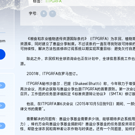
标签：
ITPGRFA
+
-
字号:
《粮食和农业植物遗传资源国际条约》（ITPGRFA）为农民、植物
com
资源库，同时建立了惠益分享制度。不过该条约一直在寻找财政可持续
可持续性，解决方法包括修改订阅系统以期实现双重目标：避免欠付自
除此之外，农民权利全球咨询会也正在计划中，全球信息系统工作也
源。
2001年，ITPGRFA在罗马签订。
ITPGRFA秘书沙基尔．巴提（Shakeel Bhatti）称，今年致
>
两次会议，而多边获取与惠益分享也是ITPGRFA的首要原则。第一次会
召开。工作组的任务是详细拟定《标准资源转让协议》（SMTA）修订
他说，在ITPGRFA第6次会议（2015年10月5日到9日）期间，
>
律文书的需要”。
需要解决的问题有：惠益分享基金需要多少钱，能够期待多边系统用
力），缔约方会向惠益分享基金捐款吗？惠益分享基金的任务是投资项
>
性，帮助全球农民和育种者让农作物与时俱进。还有一个问题是，如何