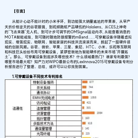
【引言】
从能计心动不能计时的小米手环，到功能强大销量尴尬的苹果表，从早产
夭折价格逆天的谷歌眼镜，到视频酷炫产品硬伤的Hololens，从CES上神奇
的“飞去来器”无人机，到可计步可调节的OMSignal运动内衣, 从能查看消息的
MOTA智能戒指，到可随时随地防狼报警的mBand……可穿戴设备伴随着虚拟
现实、增强现实、物联网、智能家居的科技洪流滚滚而来，掀起了一股硬件领
域的创新风潮。谷歌、微软、苹果、三星、索尼、HTC、小米、乐视等互联网
和科技巨头纷纷布局可穿戴设备，紧锣密鼓地为智能硬件的未来市场“开疆拓
土”。那么，可穿戴设备到底涉及哪些技术？什么领域最热门？谁家专利最强？
哪里市场最大呢？知产力对WIPO最新公布的LexInnova2015可穿戴设备专利分
析报告进行了整理、总结，或许可以让你找到答案。
1.可穿戴设备不同技术专利排名