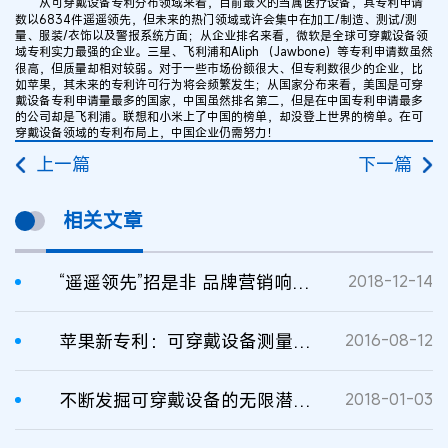
从可穿戴设备专利分布领域来看，目前最火的当属医疗设备，其专利申请
数以6834件遥遥领先，但未来的热门领域或许会集中在加工/制造、测试/测
量、服装/衣饰以及警报系统方面；从企业排名来看，微软是全球可穿戴设备领
域专利实力最强的企业。三星、飞利浦和Aliph （Jawbone）等专利申请数虽然
很高，但质量却相对较弱。对于一些市场份额很大、但专利数很少的企业，比
如苹果，其未来的专利许可行为将会频繁发生；从国家分布来看，美国是可穿
戴设备专利申请量最多的国家，中国虽然排名第二，但是在中国专利申请最多
的公司却是飞利浦。联想和小米上了中国的榜单，却没登上世界的榜单。在可
穿戴设备领域的专利布局上，中国企业仍需努力！
上一篇
下一篇
相关文章
“遥遥领先”招是非 品牌营销响警钟
2018-12-14
苹果新专利：可穿戴设备测量心电图数据
2016-08-12
不断发掘可穿戴设备的无限潜能，苹果有望推可穿戴触控板
2018-01-03