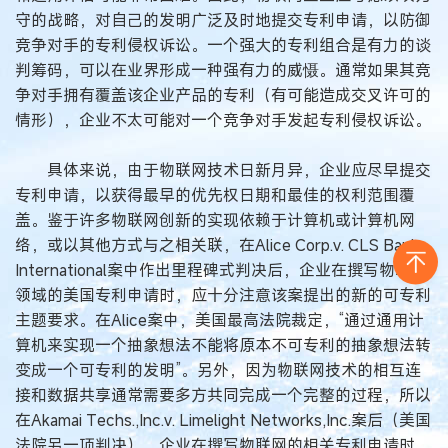
守的战略，对自己的发明广泛及时地提交专利申请，以防御
竞争对手的专利侵权诉讼。一个强大的专利组合是有力的谈
判筹码，可以在业界形成一种强有力的威慑。通常如果其竞
争对手拥有覆盖该企业产品的专利（有可能造成交叉许可的
情形），企业不太可能对一个竞争对手发起专利侵权诉讼。
具体来说，由于物联网技术日新月异，企业应尽早提交
专利申请，以获得最早的优先权日期和最佳的权利范围覆
盖。鉴于许多物联网创新的实现依赖于计算机或计算机网
络，或以其他方式与之相关联，在Alice Corp.v. CLS Bank
International案中作出里程碑式判决后，企业在撰写物联网
领域的美国专利申请时，应十分注意该案提出的新的可专利
主题要求。在Alice案中，美国最高法院裁定，“通过通用计
算机来实现一个抽象想法不能将原本不可专利的抽象想法转
变成一个可专利的发明”。另外，因为物联网技术的相互连
接和数据共享通常需要多方共同完成一个完整的过程，所以
在Akamai Techs.,Inc.v. Limelight Networks,Inc.案后（美国
法院另一项判决），企业在撰写物联网的相关专利申请时，