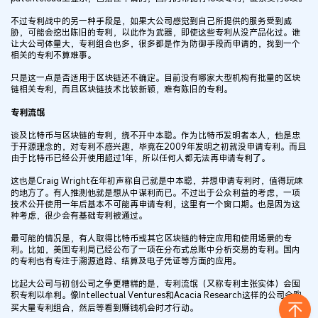
不过专利战中的另一种手段是，如果大公司感觉到自己所提供的服务受到威
胁，可能会挖出陈旧的专利，以此作为武器，即使这些专利从没产品化过。谁
让大公司体量大，专利组合也多，很多都是作为防御手段而申请的，找到一个
相关的专利不算难事。
只是这一点是否适用于区块链还不确定。目前没有哪家大型机构有批量的区块
链相关专利，而且区块链技术比较新颖，难有陈旧的专利。
专利流氓
谈及比特币与区块链的专利，绕不开中本聪。作为比特币发明者本人，他是忠
于开源理念的，对专利不感兴趣，毕竟在2009年发明之初就没申请专利。而且
由于比特币已经公开使用超过1年，所以任何人都无法再申请专利了。
这也是Craig Wright在年初声称自己就是中本聪，并想申请专利时，值得玩味
的地方了。有人推测他就是想从中谋利而已。不过出于公众利益的考虑，一项
技术公开使用一年后基本不可能再申请专利，这里有一个窗口期。也是因为这
种考虑，很少会有基础专利被通过。
最可能的情况是，有人取得比特币或其它区块链的特定应用和使用场景的专
利。比如，美国专利局已经公布了一项在分布式总账中分析交易的专利。国内
的专利也有专注于溯源追踪、结算及电子凭证等方面的应用。
比起大公司与初创公司之争更糟糕的是，专利流氓（又称专利主张实体）会囤
积专利以牟利。像Intellectual Ventures和Acacia Research这样的公司会购
买大量专利组合，然后等看到赚钱机会时才行动。