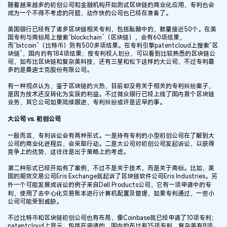
随着越来越多的初创公司和金融机构开始测试区块链的商业化应用，专利也会
成为一个不得不考虑的问题，动作快的公司也已经在准备了。
美国银行已经有了诸多区块链相关专利，包括酝酿中的，数量接近50个。在美
国专利与商标局上搜索“blockchain”（区块链），会有60项结果，
而“bitcoin”（比特币）则有500多项结果。在专利引擎patentcloud上搜索“区
块链”，国内约有184项结果；按专利权人划分，可以看到比较熟悉的区块链公
司，如布比区块链和复杂美科技，还有三星和松下这样的大公司，不过专利最
多的是桑迪士克股份有限公司。
有一种观点认为，鉴于区块链的火热，目前却没有关于相关的专利纠纷案子，
是因为技术还没转化为实质的利益。不过微众银行已经上线了国内首个区块链
业务，其它公司如果陆续跟进，专利纠纷或许是迟早的事。
大公司 vs. 初创公司
一般而言，专利诉讼会有两种形式。一是持有专利的小型初创公司在了解到大
公司的商业化进程后，会采取行动。二是大公司对初创公司发起诉讼，以获得
竞争上的优势，这往往是出于策略上的考虑。
第二种形式已经开始有了案例，不过不是关于技术，而是关于商标。比如，美
国的期货交易公司Eris Exchange就起诉了区块链软件公司Eris Industries。另
外一个可能发展成诉讼的例子来自Dell Products公司，它有一项申请中的专
利，使用了去中心化交易账本进行计算机配置及管理，如果专利通过，一些小
公司可能受到威胁。
不过比特币和区块链初创公司也有布局，像Coinbase就已经申请了10项专利；
patentcloud上显示，包括在申请的，国内的布比有15项专利，复杂美有8项。