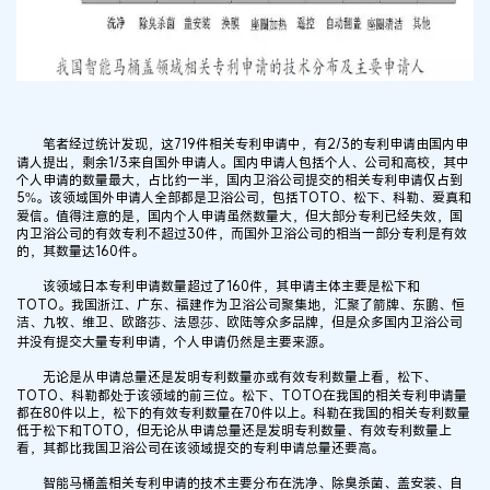
笔者经过统计发现，这719件相关专利申请中，有2/3的专利申请由国内申
请人提出，剩余1/3来自国外申请人。国内申请人包括个人、公司和高校，其中
个人申请的数量最大，占比约一半，国内卫浴公司提交的相关专利申请仅占到
5%。该领域国外申请人全部都是卫浴公司，包括TOTO、松下、科勒、爱真和
爱信。值得注意的是，国内个人申请虽然数量大，但大部分专利已经失效，国
内卫浴公司的有效专利不超过30件，而国外卫浴公司的相当一部分专利是有效
的，其数量达160件。
该领域日本专利申请数量超过了160件，其申请主体主要是松下和
TOTO。我国浙江、广东、福建作为卫浴公司聚集地，汇聚了箭牌、东鹏、恒
洁、九牧、维卫、欧路莎、法恩莎、欧陆等众多品牌，但是众多国内卫浴公司
并没有提交大量专利申请，个人申请仍然是主要来源。
无论是从申请总量还是发明专利数量亦或有效专利数量上看，松下、
TOTO、科勒都处于该领域的前三位。松下、TOTO在我国的相关专利申请量
都在80件以上，松下的有效专利数量在70件以上。科勒在我国的相关专利数量
低于松下和TOTO，但无论从申请总量还是发明专利数量、有效专利数量上
看，其都比我国卫浴公司在该领域提交的专利申请总量还要高。
智能马桶盖相关专利申请的技术主要分布在洗净、除臭杀菌、盖安装、自