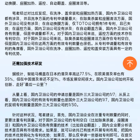
动换膜、座圈加热、遥控、自动翻盖、座圈清洁等。
笔者经过对比后发现，在洗净、盖安装和座圈加热方面，国内外卫浴公司
都有涉及，并且洗净方面的专利申请量最大；在除臭杀菌和座圈清洁方面，国
外卫浴公司没有涉及；在自动换膜方面，仅TOTO公司拥有1件专利，且已失
效；在遥控方面，国内卫浴公司没有涉及；在自动翻盖方面，国内外卫浴公司
各有侧重，但是申请量都不大。对于国内卫浴公司来说，遥控方面的技术存在
专利空白；对于国外卫浴公司来说，除臭杀菌和座圈清洁方面存在专利空白，
但是国内卫浴公司在这两方面的有效专利数量也很低。从专利申请量和有效专
利的角度看，国外卫浴公司在洗净、座圈加热、遥控和盖安装方面具有一定的
专利优势。
还需加强技术研发
据统计，智能马桶盖在日本的普及率高达77.5%，在欧美普及率也有
35%，但在中国普及率还不足1%，市场发展空间很大。国内卫浴公司如何开拓
创新、走好“最后一公里”？
从量上看，国内卫浴公司的申请总量是国外三大卫浴公司的1/7；从质上
看，国内卫浴公司的有效专利数量也是国外三大卫浴公司的1/7，国内卫浴公司
的发明专利数量是国外三大卫浴公司的1/30。
针对这种状况，笔者建议，首先，国内卫浴企业在注重专利数量的同时，
更要注重专利质量。对于国外卫浴公司的专利空白（比如除臭杀菌、座圈清
洁）和国内外卫浴公司各有侧重的技术（比如自动翻盖），国内企业要分析该
技术是否具有市场需求。如果是，就可以依托已有技术开展专利布局，把国内
的技术优势转化为专利优势；如果否，那么仅申请一些基础专利即可。在提交
专利申请时，国内卫浴企业还要注意提高专利申请文件的撰写质量，避免申请