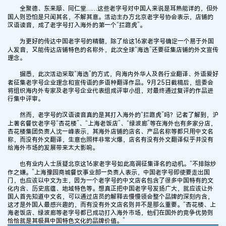
全聚德、东来顺、同仁堂……这些老字号对中国人来说是耳熟能详的，但外
国人则恐怕是只闻其名，不解其意。活动主办方北京老字号协会表示，店铺的
汉语读音，成了老字号打入海外的第一个“拦路虎”。
为更好的传达中国老字号的精髓，除了给这16家老字号确定一个易于外国
人发音，又能传达店铺特色的名称外，此次全球“海选”还要征集店铺的外文宣传
理念。
据悉，此次活动采取“海选”的方式，向海内外华人及各行业翻译、外语爱好
者征集老字号企业理念和宣传语的多语种翻译作品。9月25日截稿后，组委会
将组织海内外专家及老字号企业代表组成评审小组，对最终通过复评的作品进
行集中评审。
然而，老字号的汉语读音真的是其打入海外的“拦路虎”吗？记者了解到，沪
上著名餐饮老字号“杏花楼”、“上海老饭店”、“绿波廊”等在海外也有多家分店，
杏花楼集团负责人沈一峰表示，其海外店铺的店名、产品名称等都只用中文名
称，而没有外文翻译，生意也照样非常火爆，店名有没有外文翻译似乎并没有
给海外市场的发展带来太大影响。
也有业内人士质疑北京这16家老字号如此高调征集译名的动机。“不排除炒
作之嫌。”上海豫园商城餐饮事业部一负责人表示，中国老字号即使要走出国
门，也应该以中文为主，因为一个老字号的中文店名包含了很多中国特有的文
化内含、历史底蕴、地域特色等。想真正把中国老字号发扬广大，就应该让外
国人首先知道中文名，可以通过店员的解释去慢慢领会整个品牌的深刻内含，
这才是外国人最感兴趣的，而有没有外文店名则并不是那么重要。“杏花楼、上
海老饭店、绿波廊等老字号都已成功打入海外市场，他们在国外的竞争优势则
恰恰就是其极具中国特色文化的品牌价值。”