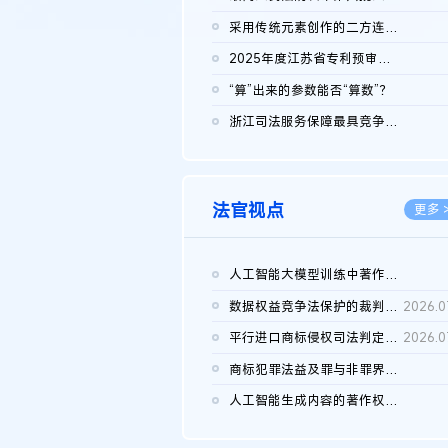
2026.0
采用传统元素创作的二方连续装饰图案作品的独创性及侵权对比认定
2026.0
2025年度江苏省专利预审典型案例
2026.0
“算”出来的参数能否“算数”？
2026.0
浙江司法服务保障最具竞争力营商环境建设典型案例（第二批）含侵...
2026.0
法官视点
更多 
人工智能大模型训练中著作权的合理使用
2026.0
数据权益竞争法保护的裁判路径构建
2026.0
平行进口商标侵权司法判定规则的困境与纾解
2026.0
商标犯罪法益及罪与非罪界限研究
2026.0
人工智能生成内容的著作权司法认定：演进逻辑、现实困境与规则建...
2026.0