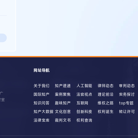
网站导航
关于我们
知产速递
人工智能
律师动态
审判动态
广
国际知产
案例聚焦
法官视点
理论前沿
实务探讨
2室
知识问答
趣味知产
互联网
维权之路
top专题
知产大数据
文化创意
创新科技
权利诞生
转让许可
法律宝库
裁判文书
权利查询