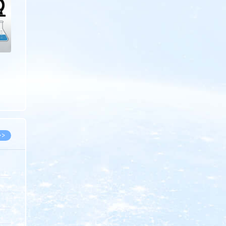
>>
8.07
5.14
5.08