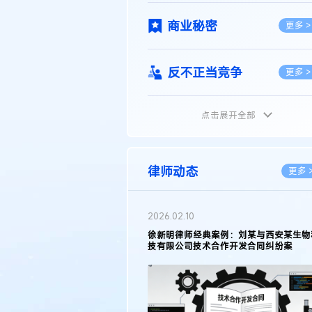
商业秘密
更多 >
反不正当竞争
更多 >
点击展开全部
植物新品种
更多 >
地理标志
更多 >
律师动态
更多 
集成电路布图设计
更多 >
2026.02.10
权律师徐新明接受《中国经营
徐新明律师经典案例：刘某与西安某生物
技术革新下知识产权保护面临新
技有限公司技术合作开发合同纠纷案
技术合同
策略
更多 >
传统文化
更多 >