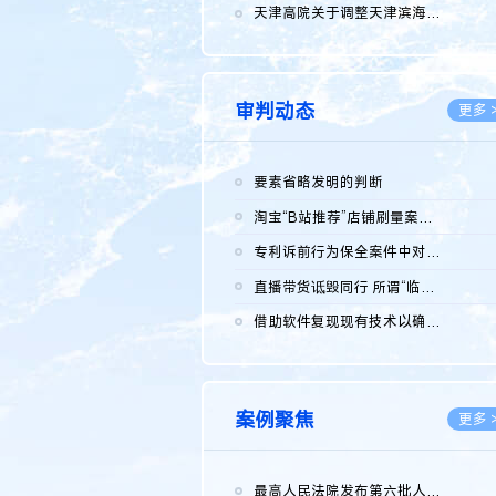
2026.0
天津高院关于调整天津滨海高新技术产业开发区华苑科技园一审普通...
2026.0
审判动态
更多 
要素省略发明的判断
2026.0
淘宝“B站推荐”店铺刷量案维持原判，两被告连带赔偿150万元
2026.0
专利诉前行为保全案件中对仿制药申请人曾作出三类声明的考量及违...
2026.0
直播带货诋毁同行 所谓“临场发挥”不免责
2026.0
借助软件复现现有技术以确认相关参数特征是否被公开
2026.0
案例聚焦
更多 
最高人民法院发布第六批人民法院种业知识产权司法保护典型案例 含...