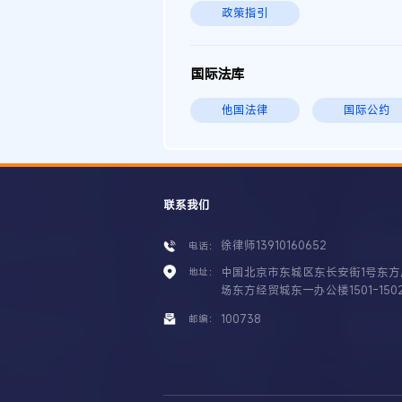
政策指引
国际法库
他国法律
国际公约
联系我们
徐律师13910160652
电话：
中国北京市东城区东长安街1号东方
地址：
场东方经贸城东一办公楼1501-150
100738
邮编：