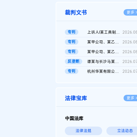
裁判文书
更多 
专利
上诉人I某工具制品有限公司与被上诉人程某及一审被告中华人民共和...
2026.0
专利
某甲公司、某乙公司、某丙公司申请诉前行为保全复议裁定书
2026.0
专利
某甲公司、某乙公司、官某与某丙公司专利申请权权属纠纷 二审判决...
2026.0
反垄断
谭某与长沙马某堆农产品股份有限公司滥用市场支配地位纠纷二审裁...
2026.0
专利
杭州华某有限公司与菲某有限公司侵害发明专利权纠纷
2026.0
法律宝库
更多 
中国法库
法律法规
立法动态