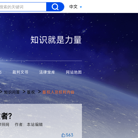
中文
知识就是力量
态
裁判文书
法律宝库
网站地图
>
>
>
知识问答
版权
版权人及权利内容
发者？
律师网
作者：本站编辑
563