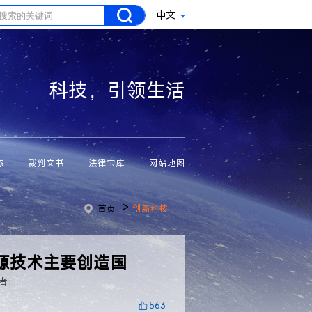
中文
科技，引领生活
态
裁判文书
法律宝库
网站地图
>
首页
创新科技
源技术主要创造国
者：
563