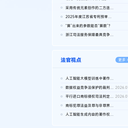
2026.0
采用传统元素创作的二方连续装饰图案作品的独创性及侵权对比认定
2026.0
2025年度江苏省专利预审典型案例
2026.0
“算”出来的参数能否“算数”？
2026.0
浙江司法服务保障最具竞争力营商环境建设典型案例（第二批）含侵...
2026.0
法官视点
更多 
人工智能大模型训练中著作权的合理使用
2026.0
数据权益竞争法保护的裁判路径构建
2026.0
平行进口商标侵权司法判定规则的困境与纾解
2026.0
商标犯罪法益及罪与非罪界限研究
2026.0
人工智能生成内容的著作权司法认定：演进逻辑、现实困境与规则建...
2026.0