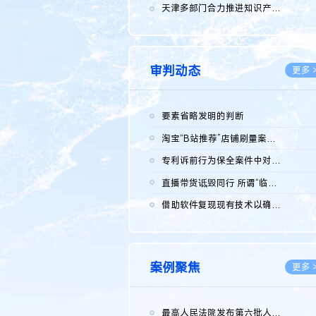
2026.0
天津多部门合力推进知识产权保护工作
2026.0
审判动态
更多 
要素省略发明的判断
2026.0
淘宝“B站推荐”店铺刷量案维持原判，两被告连带赔偿150万元
2026.0
专利诉前行为保全案件中对仿制药申请人曾作出三类声明的考量及违...
2026.0
直播带货诋毁同行 所谓“临场发挥”不免责
2026.0
借助软件复现现有技术以确认相关参数特征是否被公开
2026.0
案例聚焦
更多 
最高人民法院发布第六批人民法院种业知识产权司法保护典型案例 含...