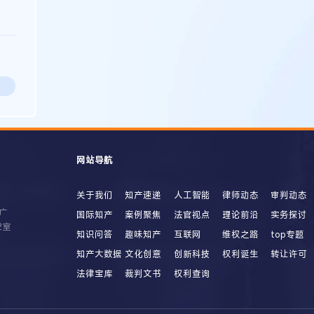
网站导航
关于我们
知产速递
人工智能
律师动态
审判动态
广
国际知产
案例聚焦
法官视点
理论前沿
实务探讨
2室
知识问答
趣味知产
互联网
维权之路
top专题
知产大数据
文化创意
创新科技
权利诞生
转让许可
法律宝库
裁判文书
权利查询