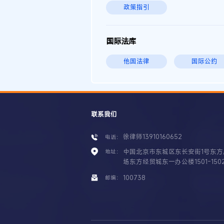
政策指引
国际法库
他国法律
国际公约
联系我们
徐律师13910160652
电话：
中国北京市东城区东长安街1号东方
地址：
场东方经贸城东一办公楼1501-150
100738
邮编：