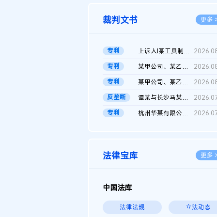
裁判文书
更多 
专利
上诉人I某工具制品有限公司与被上诉人程某及一审被告中华人民共和...
2026.0
专利
某甲公司、某乙公司、某丙公司申请诉前行为保全复议裁定书
2026.0
专利
某甲公司、某乙公司、官某与某丙公司专利申请权权属纠纷 二审判决...
2026.0
反垄断
谭某与长沙马某堆农产品股份有限公司滥用市场支配地位纠纷二审裁...
2026.0
专利
杭州华某有限公司与菲某有限公司侵害发明专利权纠纷
2026.0
法律宝库
更多 
中国法库
法律法规
立法动态