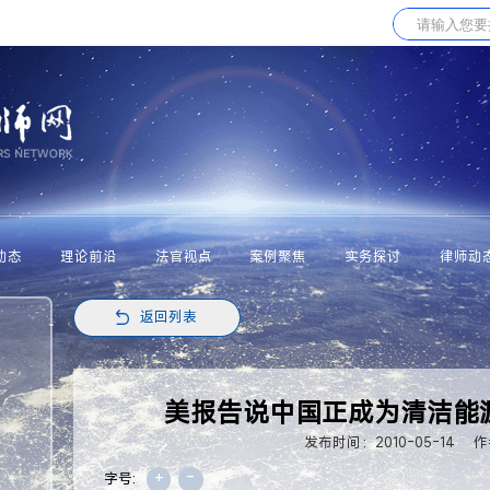
动态
理论前沿
法官视点
案例聚焦
实务探讨
律师动
返回列表
美报告说中国正成为清洁能
发布时间：2010-05-14
作
+
-
字号: