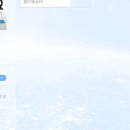
>>
7.31
5.14
5.08