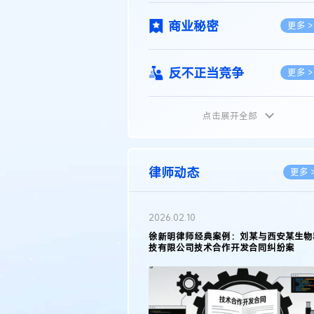
商业秘密
更多 >
反不正当竞争
更多 >
点击展开全部
植物新品种
更多 >
地理标志
更多 >
律师动态
更多 
集成电路布图设计
更多 >
2026.05.11
徐新明律师接受《天津日报》采访：解读
2025年度天津市专利行政保护案例
技术合同
更多 >
传统文化
更多 >