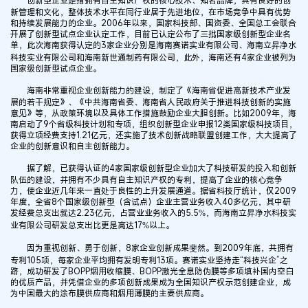
创新型企业是指拥有自主知识产权的核心技术、知名品牌，具有良好的创
新管理和文化，整体技术水平在同行业居于先进地位，在市场竞争中具有优势
和持续发展能力的企业。2006年以来，国家科技部、国资委、全国总工会联合
开展了创新型试点企业认定工作，目前已认定公布了三批国家级创新型企业名
单，此次海南获得认定的3家企业分别是海南赛诺实业有限公司、海南立昇净水
科技实业有限公司和海南新世通制药有限公司，此外，海南还有4家企业被列为
国家级创新型试点企业。
海南非常重视企业创新能力的建设，制定了《海南省促进高新技术产业发
展的若干规定》、《中共海南省委、海南省人民政府关于推进科技创新的实施
意见》等，从政策环境以及具体工作措施鼓励企业大胆创新。比如2009年，海
南启动了9个省级科技计划和专项，组织创新型企业申报12类国家级科技项目，
获得立项经费支持1.21亿元，还实施了技术创新战略联盟创建工作，大大提高了
企业的创新意识和自主创新能力。
据了解，已获得认证的4家国家级创新型企业加大了科技研发的投入和创新
队伍的建设，并拥有不少具有自主知识产权的专利，提高了企业的核心竞争
力，使企业近几年来一直处于良性的上升发展通道。据省科技厅统计，仅2009
年度，全省8个国家级创新型（含试点）企业主营业务收入40多亿元，其中研
发经费总支出就达2.23亿元，占营业业务收入的5.5%，而海南立昇净水科技实
业有限公司研发总支出比更是高达17%以上。
因为重视创新、勇于创新，8家企业创新成果斐然。到2009年底，共拥有
专利105项，每家企业平均拥有发明专利13项。赛诺实业坚持走“科技兴企”之
路，成功研发了BOPP烟用收缩膜、BOPP激光全息防伪膜等多项填补国内空白
的优质产品，并凭借企业的多项创新成果成为全国知识产权示范创建企业，成
为中国最大的涂布膜供应商和烟用薄膜的主要供应商。