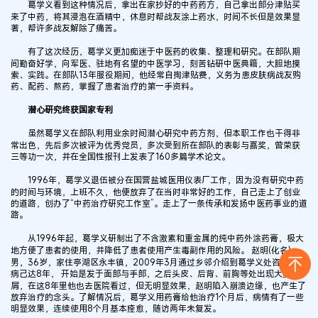
葛学义看到这种情况后，拿出在家抄好的中药药方，自己拿出部分津贴买
来了中药，将其浸泡在酒精中，休息时帮战友涂上药水，时间不长但是效果显
著，帮许多战友解除了痛苦。
有了这次经历，葛学义更加痴迷于中医药的收集、整理和研究。在部队期
间勤奋好学，向军医、驻地有名望的中医学习，刻苦钻研中医典籍，大胆地摸
索、实践。在部队13年服役期间，他经常自掏津贴费，义务为患皮肤病战友购
药、配药、熬药，掌握了患者治疗的第一手资料。
潜心研究终获国家专利
虽然葛学义在部队利用业余时间潜心研究中药方剂，但本职工作也干得非
常出色，先后多次被评为优秀党员，多次受到所在部队的表彰与嘉奖，曾荣获
三等功一次，并在全国性报刊上发表了160多篇学术论文。
1996年，葛学义退伍被分在国营盐城医用仪表厂工作，因为没有研究中药
的时间与环境，上班不久，他便放弃了在当时非常好的工作，自己走上了创业
的道路，创办了“中药治疗研究工作室”。走上了一条传承和发扬中医药事业的道
路。
从1996年起，葛学义研制出了不含激素和重金属的纯中药外涂药膏，极大
地方便了患者的使用，并降低了患者使用产生毒副作用的风险。 赵明(化名)，
男，36岁，家住亭湖区永丰镇，2009年3月通过乡邻介绍到葛学义处咨询，患
病己达8年， 开始是发于面部与手部，之后头皮、后背、前胸等处出现大量鳞
屑，在这8年里他也去医院看过，但无明显效果，赵明陷入崩溃边缘，也产生了
放弃治疗的念头。了解情况后，葛学义用药膏给他治疗1个月后，病情有了一些
明显效果，连续使用8个月基本痊愈，随访两年未复发。