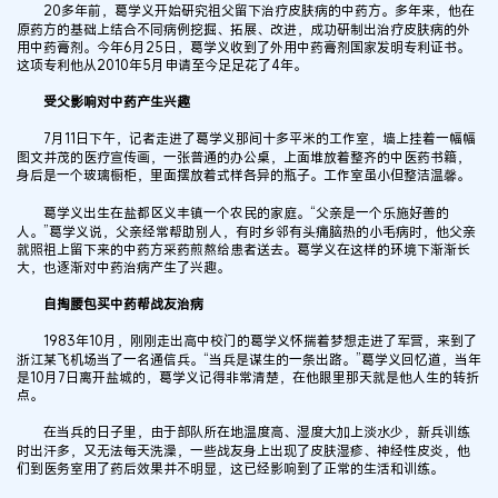
20多年前，葛学义开始研究祖父留下治疗皮肤病的中药方。多年来，他在
原药方的基础上结合不同病例挖掘、拓展、改进，成功研制出治疗皮肤病的外
用中药膏剂。今年6月25日，葛学义收到了外用中药膏剂国家发明专利证书。
这项专利他从2010年5月申请至今足足花了4年。
受父影响对中药产生兴趣
7月11日下午，记者走进了葛学义那间十多平米的工作室，墙上挂着一幅幅
图文并茂的医疗宣传画，一张普通的办公桌，上面堆放着整齐的中医药书籍，
身后是一个玻璃橱柜，里面摆放着式样各异的瓶子。工作室虽小但整洁温馨。
葛学义出生在盐都区义丰镇一个农民的家庭。“父亲是一个乐施好善的
人。”葛学义说，父亲经常帮助别人，有时乡邻有头痛脑热的小毛病时，他父亲
就照祖上留下来的中药方采药煎熬给患者送去。葛学义在这样的环境下渐渐长
大，也逐渐对中药治病产生了兴趣。
自掏腰包买中药帮战友治病
1983年10月，刚刚走出高中校门的葛学义怀揣着梦想走进了军营，来到了
浙江某飞机场当了一名通信兵。“当兵是谋生的一条出路。”葛学义回忆道，当年
是10月7日离开盐城的，葛学义记得非常清楚，在他眼里那天就是他人生的转折
点。
在当兵的日子里，由于部队所在地温度高、湿度大加上淡水少，新兵训练
时出汗多，又无法每天洗澡，一些战友身上出现了皮肤湿疹、神经性皮炎，他
们到医务室用了药后效果并不明显，这已经影响到了正常的生活和训练。