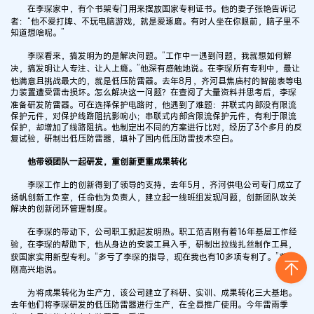
在李琛家中，有个书架专门用来摆放国家专利证书。他的妻子张艳告诉记
者：“他不爱打牌、不玩电脑游戏，就是爱琢磨。有时人坐在你眼前，脑子里不
知道想啥呢。”
李琛看来，搞发明为的是解决问题。“工作中一遇到问题，我就想如何解
决，搞发明让人专注、让人上瘾。”他深有感触地说。在李琛所有专利中，最让
他满意且挑战最大的，就是低压防雷器。去年8月，齐河县焦庙村的智能表等电
力装置遭受雷击损坏。怎么解决这一问题？在查阅了大量资料并思考后，李琛
准备研发防雷器。可在选择保护电路时，他遇到了难题：并联式内部没有限流
保护元件，对保护线路阻抗影响小；串联式内部含限流保护元件，有利于限流
保护，却增加了线路阻抗。他制定出不同的方案进行比对，经历了3个多月的反
复试验，研制出低压防雷器，填补了国内低压防雷技术空白。
他带领团队一起研发，重创新更重成果转化
李琛工作上的创新得到了领导的支持，去年5月，齐河供电公司专门成立了
扬帆创新工作室，任命他为负责人，建立起一线班组发现问题，创新团队攻关
解决的创新闭环管理制度。
在李琛的带动下，公司职工掀起发明热。职工范吉刚有着16年基层工作经
验，在李琛的帮助下，他从身边的安装工具入手，研制出拉线扎丝制作工具，
获国家实用新型专利。“多亏了李琛的指导，现在我也有10多项专利了。”范吉
刚高兴地说。
为将成果转化为生产力，该公司建立了科研、实训、成果转化三大基地。
去年他们将李琛研发的低压防雷器进行生产，在全县推广使用。今年雷雨季