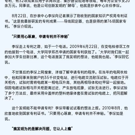
专利，有32项成果应用于农网改造、集抄建设现场等领域，每年为企业节支20
余万元。同事说，他是公司创新发明的“酵母”，他就是抄表中心主任李琛。
8月22日，在抄表中心李琛向记者展示了刚收到的国家知识产权局专利证
书。“这是我最新研发的专利成果——导线固定器，也是获得的第76项国家专
利。”李琛介绍说。
“只要用心琢磨，申请专利并不神秘”
李琛走上专利之路，始于一个电话。2009年6月22日，在变电检修区工作
的他接到一个电话，大学同学郑杰申请的国家专利获批了。“大学时我们就一起
参加大学生创新比赛，这个电话激发了我发明的想法，他能我也能。”李琛回忆
说。
不甘落后的李琛上网搜索，详细了解申请专利的程序。在当年的电网秋检
中，他和同事来到客户的35千伏变电站，进行电缆交流耐压试验。电缆位于开
关柜内，试验时需将电缆某一相电压升高，其他两相导体和铠甲层一起接地。
但因电缆试验相与开关柜距离过近，产生放电现象，试验无法进行。李琛试验
了多个方法后，最终采用伞盖样的塑料绝缘体套在需试验的电缆上，把问题解
决了。
这个发明能不能申请专利？李琛带着试试看的想法上报。2010年8月，他
欣喜地收到国家专利证书。“只要用心琢磨，申请专利并不神秘。”李琛如是
说。
“搞发明为的是解决问题，它让人上瘾”