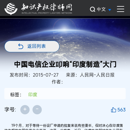
中文
返回列表
中国电信企业叩响“印度制造”大门
发布时间：2015-07-27
来源：人民网-人民日报
作者：
标签：
印度
+
-
字号:
563
19个月，对于等待一份设厂申请的批复来说有些漫长，但对决心在印度落