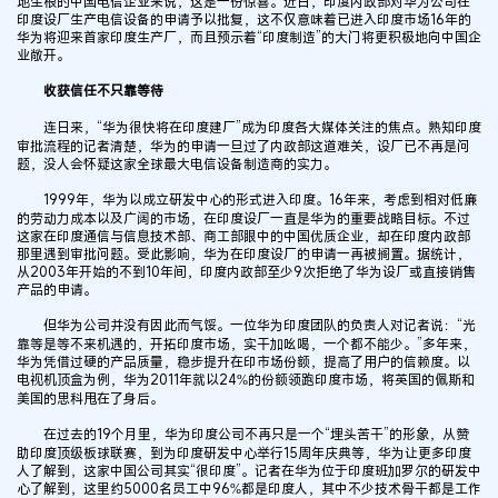
地生根的中国电信企业来说，这是一份惊喜。近日，印度内政部对华为公司在
印度设厂生产电信设备的申请予以批复，这不仅意味着已进入印度市场16年的
华为将迎来首家印度生产厂，而且预示着“印度制造”的大门将更积极地向中国企
业敞开。
收获信任不只靠等待
连日来，“华为很快将在印度建厂”成为印度各大媒体关注的焦点。熟知印度
审批流程的记者清楚，华为的申请一旦过了内政部这道难关，设厂已不再是问
题，没人会怀疑这家全球最大电信设备制造商的实力。
1999年，华为以成立研发中心的形式进入印度。16年来，考虑到相对低廉
的劳动力成本以及广阔的市场，在印度设厂一直是华为的重要战略目标。不过
这家在印度通信与信息技术部、商工部眼中的中国优质企业，却在印度内政部
那里遇到审批问题。受此影响，华为在印度设厂的申请一再被搁置。据统计，
从2003年开始的不到10年间，印度内政部至少9次拒绝了华为设厂或直接销售
产品的申请。
但华为公司并没有因此而气馁。一位华为印度团队的负责人对记者说：“光
靠等是等不来机遇的，开拓印度市场，实干加吆喝，一个都不能少。”多年来，
华为凭借过硬的产品质量，稳步提升在印市场份额，提高了用户的信赖度。以
电视机顶盒为例，华为2011年就以24%的份额领跑印度市场，将英国的佩斯和
美国的思科甩在了身后。
在过去的19个月里，华为印度公司不再只是一个“埋头苦干”的形象，从赞
助印度顶级板球联赛，到为印度研发中心举行15周年庆典等，华为让更多印度
人了解到，这家中国公司其实“很印度”。记者在华为位于印度班加罗尔的研发中
心了解到，这里约5000名员工中96%都是印度人，其中不少技术骨干都是工作