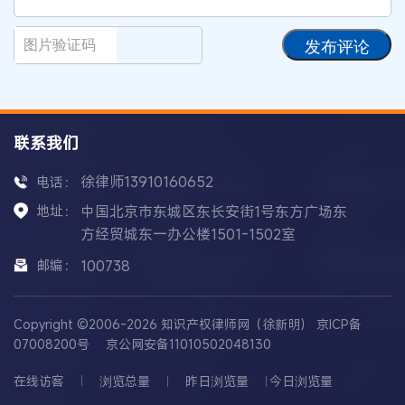
发布评论
联系我们
徐律师13910160652
电话：
地址：
中国北京市东城区东长安街1号东方广场东
方经贸城东一办公楼1501-1502室
邮编：
100738
Copyright ©2006-2026 知识产权律师网（徐新明）
京ICP备
07008200号
京公网安备11010502048130
在线访客
浏览总量
昨日浏览量
今日浏览量