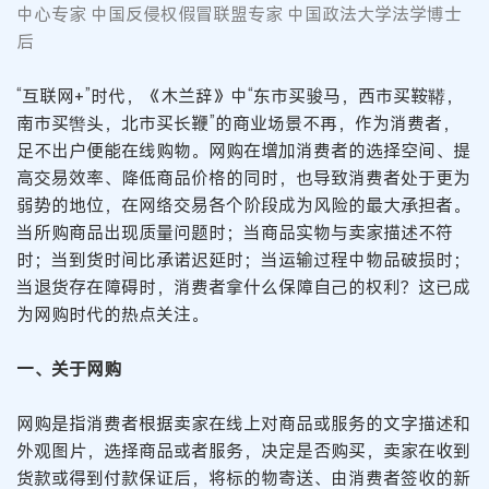
中心专家 中国反侵权假冒联盟专家 中国政法大学法学博士
后
“互联网+”时代，《木兰辞》中“东市买骏马，西市买鞍鞯，
南市买辔头，北市买长鞭”的商业场景不再，作为消费者，
足不出户便能在线购物。网购在增加消费者的选择空间、提
高交易效率、降低商品价格的同时，也导致消费者处于更为
弱势的地位，在网络交易各个阶段成为风险的最大承担者。
当所购商品出现质量问题时；当商品实物与卖家描述不符
时；当到货时间比承诺迟延时；当运输过程中物品破损时；
当退货存在障碍时，消费者拿什么保障自己的权利？这已成
为网购时代的热点关注。
一、关于网购
网购是指消费者根据卖家在线上对商品或服务的文字描述和
外观图片，选择商品或者服务，决定是否购买，卖家在收到
货款或得到付款保证后，将标的物寄送、由消费者签收的新