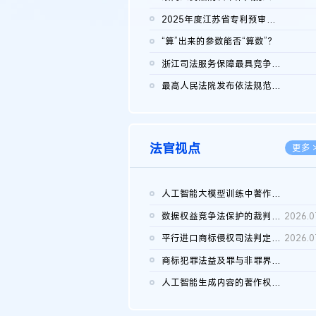
2026.0
2025年度江苏省专利预审典型案例
2026.0
“算”出来的参数能否“算数”？
2026.0
浙江司法服务保障最具竞争力营商环境建设典型案例（第二批）含侵...
2026.0
最高人民法院发布依法规范平台经营、保护消费者合法权益典型案例...
2026.0
法官视点
更多 
人工智能大模型训练中著作权的合理使用
2026.0
数据权益竞争法保护的裁判路径构建
2026.0
平行进口商标侵权司法判定规则的困境与纾解
2026.0
商标犯罪法益及罪与非罪界限研究
2026.0
人工智能生成内容的著作权司法认定：演进逻辑、现实困境与规则建...
2026.0