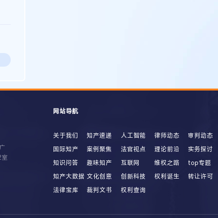
网站导航
关于我们
知产速递
人工智能
律师动态
审判动态
广
国际知产
案例聚焦
法官视点
理论前沿
实务探讨
2室
知识问答
趣味知产
互联网
维权之路
top专题
知产大数据
文化创意
创新科技
权利诞生
转让许可
法律宝库
裁判文书
权利查询