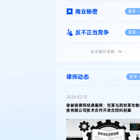
商业秘密
更多 >
反不正当竞争
更多 >
点击展开全部
植物新品种
更多 >
地理标志
更多 >
律师动态
更多 
集成电路布图设计
更多 >
2026.02.10
权律师徐新明接受《中国经营
徐新明律师经典案例：刘某与西安某生物
技术革新下知识产权保护面临新
技有限公司技术合作开发合同纠纷案
技术合同
策略
更多 >
传统文化
更多 >