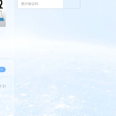
>>
7.31
5.14
5.08