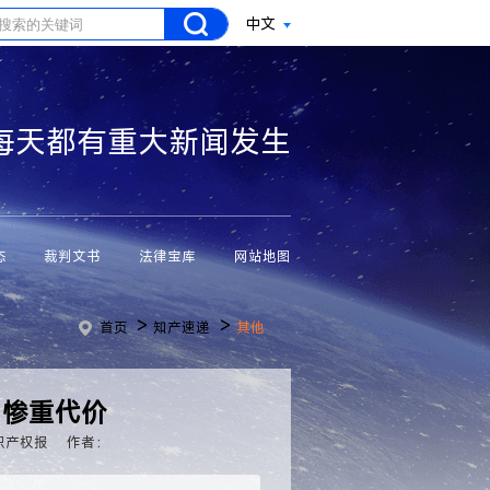
中文
每天都有重大新闻发生
态
裁判文书
法律宝库
网站地图
>
>
首页
知产速递
其他
出惨重代价
识产权报
作者：