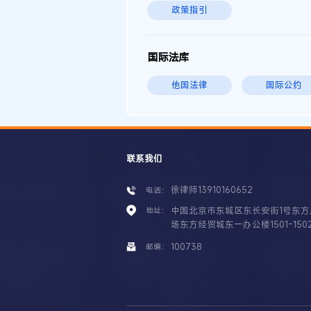
政策指引
国际法库
他国法律
国际公约
联系我们
徐律师13910160652
电话：
中国北京市东城区东长安街1号东方
地址：
场东方经贸城东一办公楼1501-150
100738
邮编：