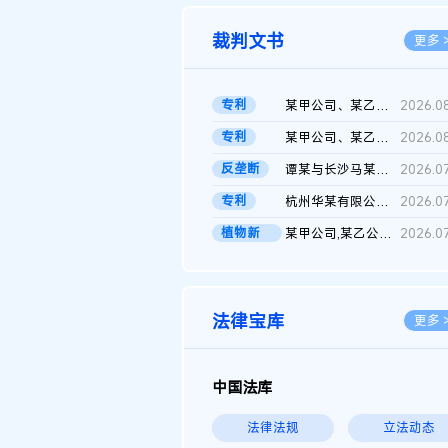
裁判文书
更多 
专利
某甲公司、某乙公司、某丙公司申请诉前行为保全复议裁定书
2026.0
专利
某甲公司、某乙公司、官某与某丙公司专利申请权权属纠纷 二审判决...
2026.0
反垄断
谭某与长沙马某堆农产品股份有限公司滥用市场支配地位纠纷二审裁...
2026.0
专利
杭州华某有限公司与菲某有限公司侵害发明专利权纠纷
2026.0
植物新
某甲公司,某乙公司,某门市部,某丙公司植物新品种临时保护期使用费...
2026.0
品..
法律宝库
更多 
中国法库
法律法规
立法动态