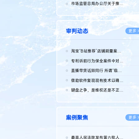
2026.0
市场监管总局办公厅关于推广第一批全国商业秘密保护创新试点典型...
2026.0
审判动态
更多 
淘宝“B站推荐”店铺刷量案维持原判，两被告连带赔偿150万元
2026.0
专利诉前行为保全案件中对仿制药申请人曾作出三类声明的考量及违...
2026.0
直播带货诋毁同行 所谓“临场发挥”不免责
2026.0
借助软件复现现有技术以确认相关参数特征是否被公开
2026.0
键盘之争，是维权还是不正当竞争？
2026.0
案例聚焦
更多 
最高人民法院发布第六批人民法院种业知识产权司法保护典型案例 含...