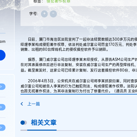
标签：
侵犯著作权罪
+
-
字号:
日前，厦门市海沧区法院宣判了一起非法经营数额达300多万元的侵
com
经理李某构成侵犯著作权罪，依法判处威尔富公司罚金170万元，判处李
销售、出租的80台焊线机上的侵权操控软件予以销毁。
据悉，厦门威尔富公司总经理李某未经授权，从原告ASM公司生产的
在对其表面修改后进行非法复制，安装在威尔富公司生产的两型焊线机
益。截至案发时，这家公司已经累计复制、发行这套操控软件80份，非法
2006年4月3日，公安机关在威尔富公司将李某抓获归案，同时查
威尔富公司和被告人李某的行为已触犯刑法，构成侵犯著作权罪。法院
>
也因无视著作权法，为其非法复制行为付出了惨重代价。（通讯员 王业
上一篇
>
相关文章
>